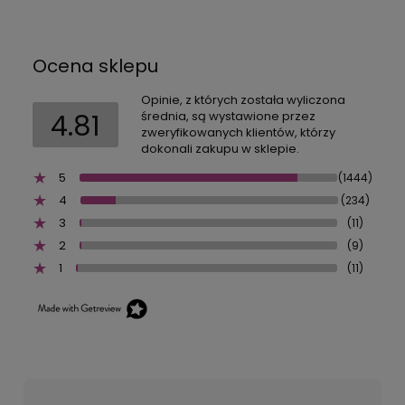
Ocena sklepu
Opinie, z których została wyliczona
4.81
średnia, są wystawione przez
zweryfikowanych klientów, którzy
dokonali zakupu w sklepie.
5
(1444)
4
(234)
3
(11)
2
(9)
1
(11)