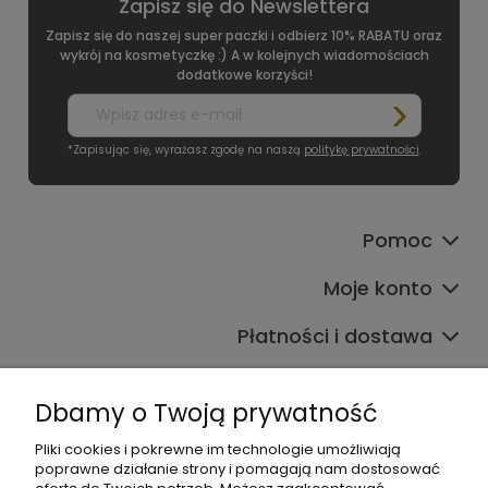
Zapisz się do Newslettera
Zapisz się do naszej super paczki i odbierz 10% RABATU oraz
wykrój na kosmetyczkę :) A w kolejnych wiadomościach
dodatkowe korzyści!
*Zapisując się, wyrażasz zgodę na naszą
politykę prywatności
.
Pomoc
Moje konto
Płatności i dostawa
Informacje
Dbamy o Twoją prywatność
O nas
Pliki cookies i pokrewne im technologie umożliwiają
poprawne działanie strony i pomagają nam dostosować