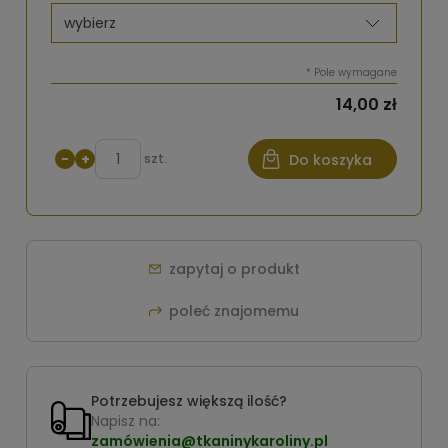
*
Pole wymagane
14,00 zł
−
+
szt.
Do koszyka
zapytaj o produkt
poleć znajomemu
Potrzebujesz większą ilość?
Napisz na:
zamówienia@tkaninykaroliny.pl