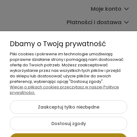
Moje konto
Płatności i dostawa
Informacje
Dbamy o Twoją prywatność
O nas
Pliki cookies i pokrewne im technologie umożliwiają
poprawne działanie strony i pomagają nam dostosować
ofertę do Twoich potrzeb. Możesz zaakceptować
wykorzystanie przez nas wszystkich tych plików i przejść
do sklepu lub dostosować użycie plików do swoich
preferencji, wybierając opcję "Dostosuj zgody".
Więcej o plikach cookies przeczytasz w naszej Polityce
+48 605 141 363
prywatności.
Napisz do nas
Zaakceptuj tylko niezbędne
{literal}
Dostosuj zgody
Pokaż pełną wersję strony