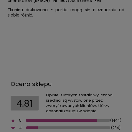
chemikaliów (REACH) Nr. 1907/2006 aneks XVII
Tkanina drukowana - partie mogą się nieznacznie od
siebie różnić.
Ocena sklepu
Opinie, z których została wyliczona
4.81
średnia, są wystawione przez
zweryfikowanych klientów, którzy
dokonali zakupu w sklepie.
5
(1444)
4
(234)