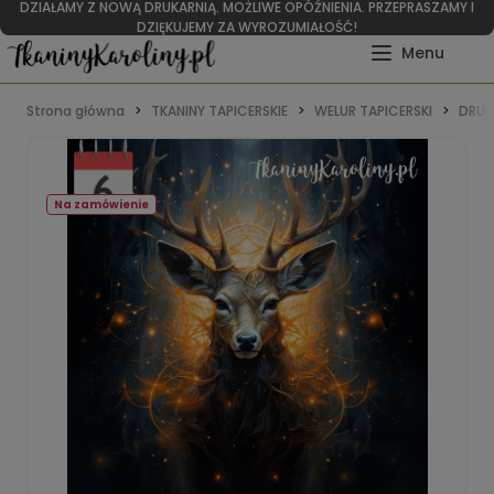
DZIAŁAMY Z NOWĄ DRUKARNIĄ. MOŻLIWE OPÓŹNIENIA. PRZEPRASZAMY I
DZIĘKUJEMY ZA WYROZUMIAŁOŚĆ!
Strona główna
TKANINY TAPICERSKIE
WELUR TAPICERSKI
DRUK
Na zamówienie