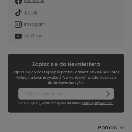
Facebook
TikTok
Instagram
YouTube
Zapisz się do Newslettera
Zapisz się do naszej super paczki i odbierz 10% RABATU oraz
wykrój na kosmetyczkę :) A w kolejnych wiadomościach
dodatkowe korzyści!
*Zapisując się, wyrażasz zgodę na naszą
politykę prywatności
.
Pomoc