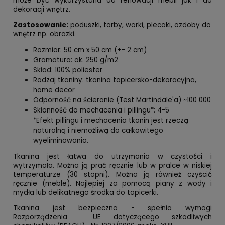
może być wykorzystana do renowacji mebli jak i do
dekoracji wnętrz.
Zastosowanie:
poduszki, torby, worki, plecaki, ozdoby do
wnętrz np. obrazki.
Rozmiar: 50 cm x 50 cm (+- 2 cm)
Gramatura: ok. 250 g/m2
Skład: 100% poliester
Rodzaj tkaniny: tkanina tapicersko-dekoracyjna,
home decor
Odporność na ścieranie (Test Martindale'a) ~100 000
Skłonność do mechacenia i pillingu*: 4-5
*Efekt pillingu i mechacenia tkanin jest rzeczą
naturalną i niemożliwą do całkowitego
wyeliminowania.
Tkanina jest łatwa do utrzymania w czystości i
wytrzymała. Można ją prać ręcznie lub w pralce w niskiej
temperaturze (30 stopni). Można ją również czyścić
ręcznie (meble). Najlepiej za pomocą piany z wody i
mydła lub delikatnego środka do tapicerki.
Tkanina jest bezpieczna - spełnia wymogi
Rozporządzenia UE dotyczącego szkodliwych