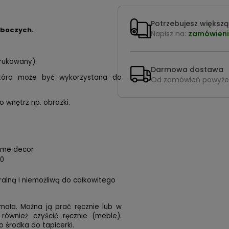
Potrzebujesz większą 
oboczych.
Napisz na:
zamówieni
drukowany).
Darmowa dostawa
 która może być wykorzystana do
Od zamówień powyże
o wnętrz np. obrazki.
home decor
00
uralną i niemożliwą do całkowitego
mała. Można ją prać ręcznie lub w
 również czyścić ręcznie (meble).
 środka do tapicerki.