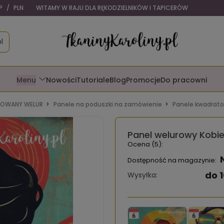
P
/
PLN
WITAMY W RAJU DLA RĘKODZIELNIKÓW I TAPICERÓW
l
Menu
Nowości
Tutoriale
Blog
Promocje
Do pracowni
OWANY WELUR
Panele na poduszki na zamówienie
Panele kwadrat
Panel welurowy Kobie
Ocena (5):
Dostępność na magazynie:
do 1
Wysyłka: