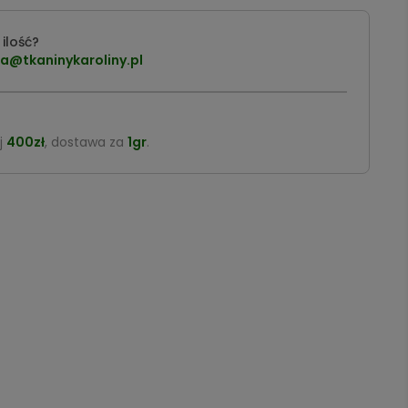
ilość?
a@tkaninykaroliny.pl
j
400zł
, dostawa za
1gr
.