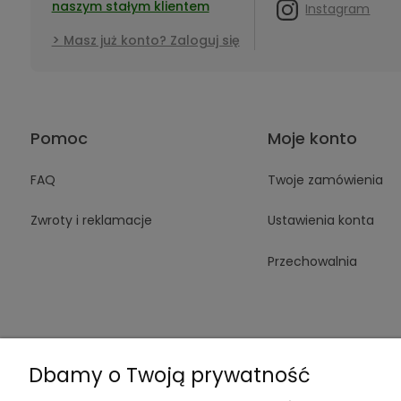
naszym stałym klientem
Instagram
Masz już konto? Zaloguj się
Pomoc
Moje konto
FAQ
Twoje zamówienia
Zwroty i reklamacje
Ustawienia konta
Przechowalnia
Dbamy o Twoją prywatność
+48 605 14