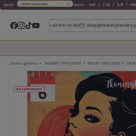
Język:
Waluta:
HUF
/
CZK
/
EUR
/
GB
Powered by
Pon-Pt 8:30-16:30
sklep@tkaninykaroliny.p
+48 605 141 363
Strona główna
TKANINY TAPICERSKIE
WELUR TAPICERSKI
DRUK
Na zamówienie