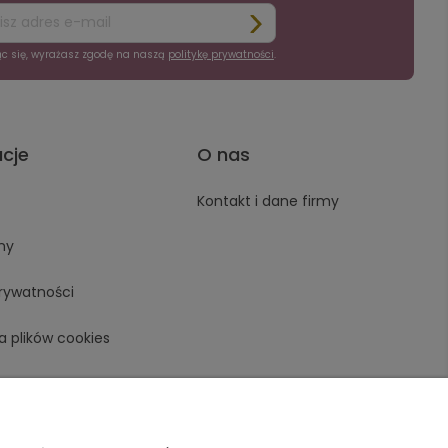
ąc się, wyrażasz zgodę na naszą
politykę prywatności
.
acje
O nas
Kontakt i dane firmy
ny
prywatności
a plików cookies