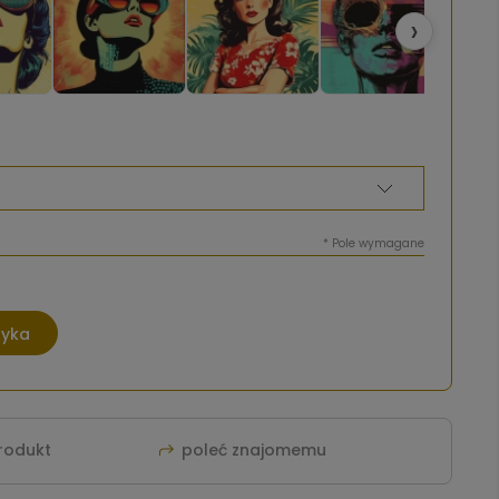
›
*
Pole wymagane
zyka
produkt
poleć znajomemu