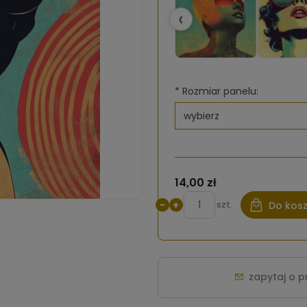
‹
*
Rozmiar panelu:
14,00 zł
−
+
szt.
Do kos
zapytaj o 