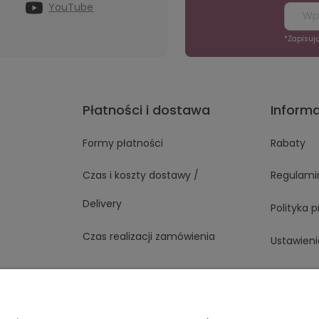
YouTube
*Zapisuj
Płatności i dostawa
Inform
Formy płatności
Rabaty
Czas i koszty dostawy /
Regulami
Delivery
Polityka 
Czas realizacji zamówienia
Ustawieni
1 363
Napisz do nas