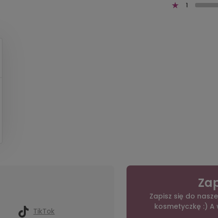
1
Zap
Zapisz się do nasze
kosmetyczkę :) A
TikTok