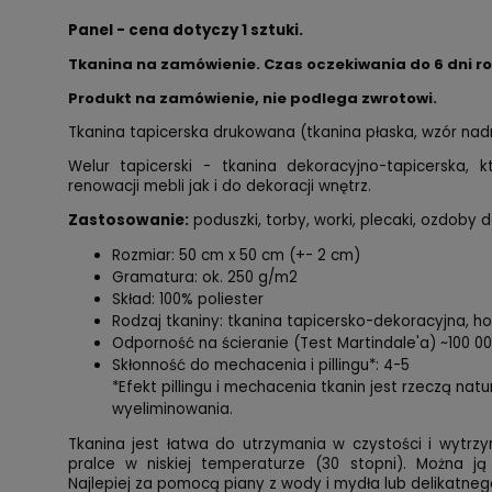
Panel - cena dotyczy 1 sztuki.
Tkanina na zamówienie. Czas oczekiwania do 6 dni r
Produkt na zamówienie, nie podlega zwrotowi.
Tkanina tapicerska drukowana (tkanina płaska, wzór na
Welur tapicerski - tkanina dekoracyjno-tapicerska,
renowacji mebli jak i do dekoracji wnętrz.
Zastosowanie:
poduszki, torby, worki, plecaki, ozdoby d
Rozmiar: 50 cm x 50 cm (+- 2 cm)
Gramatura: ok. 250 g/m2
Skład: 100% poliester
Rodzaj tkaniny: tkanina tapicersko-dekoracyjna, 
Odporność na ścieranie (Test Martindale'a) ~100 0
Skłonność do mechacenia i pillingu*: 4-5
*Efekt pillingu i mechacenia tkanin jest rzeczą nat
wyeliminowania.
Tkanina jest łatwa do utrzymania w czystości i wytrzy
pralce w niskiej temperaturze (30 stopni). Można ją
Najlepiej za pomocą piany z wody i mydła lub delikatnego