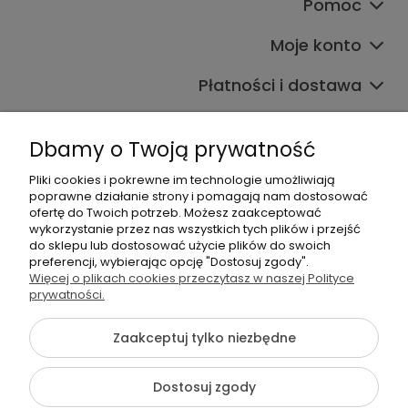
Pomoc
Moje konto
Płatności i dostawa
Informacje
Dbamy o Twoją prywatność
O nas
Pliki cookies i pokrewne im technologie umożliwiają
poprawne działanie strony i pomagają nam dostosować
ofertę do Twoich potrzeb. Możesz zaakceptować
wykorzystanie przez nas wszystkich tych plików i przejść
do sklepu lub dostosować użycie plików do swoich
preferencji, wybierając opcję "Dostosuj zgody".
Więcej o plikach cookies przeczytasz w naszej Polityce
+48 605 141 363
prywatności.
Napisz do nas
Zaakceptuj tylko niezbędne
{literal}
Dostosuj zgody
Pokaż pełną wersję strony