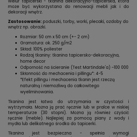
Welur tapicerski - tkanina dekoracyjno-tapicerska, która
może być wykorzystana do renowacji mebli jak i do
dekoracji wnętrz.
Zastosowanie:
poduszki, torby, worki, plecaki, ozdoby do
wnętrz np. obrazki.
Rozmiar: 50 cm x 50 cm (+- 2 cm)
Gramatura: ok. 250 g/m2
Skład: 100% poliester
Rodzaj tkaniny: tkanina tapicersko-dekoracyjna,
home decor
Odporność na ścieranie (Test Martindale'a) ~100 000
Skłonność do mechacenia i pillingu*: 4-5
*Efekt pillingu i mechacenia tkanin jest rzeczą
naturalną i niemożliwą do całkowitego
wyeliminowania.
Tkanina jest łatwa do utrzymania w czystości i
wytrzymała. Można ją prać ręcznie lub w pralce w niskiej
temperaturze (30 stopni). Można ją również czyścić
ręcznie (meble). Najlepiej za pomocą piany z wody i
mydła lub delikatnego środka do tapicerki.
Tkanina jest bezpieczna - spełnia wymogi