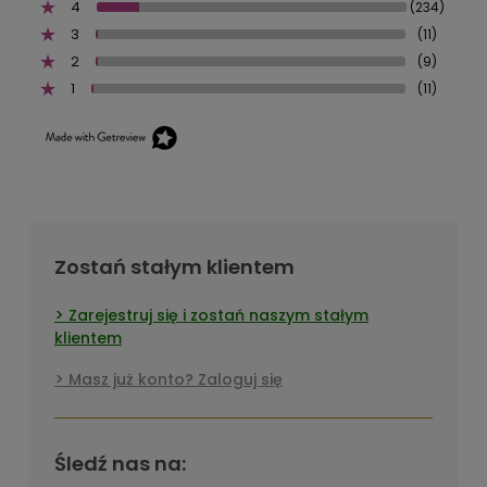
4
(234)
3
(11)
2
(9)
1
(11)
Zostań stałym klientem
Zarejestruj się i zostań naszym stałym
klientem
Masz już konto? Zaloguj się
Śledź nas na: