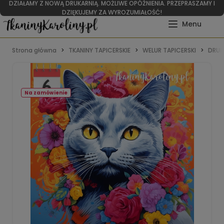
DZIAŁAMY Z NOWĄ DRUKARNIĄ. MOŻLIWE OPÓŹNIENIA. PRZEPRASZAMY I
DZIĘKUJEMY ZA WYROZUMIAŁOŚĆ!
Strona główna
TKANINY TAPICERSKIE
WELUR TAPICERSKI
DRUK
Na zamówienie