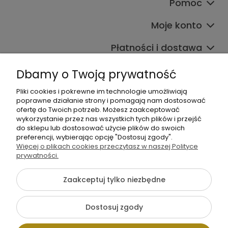
Pomoc
Moje konto
Płatności i dostawa
Informacje
Dbamy o Twoją prywatność
O nas
Pliki cookies i pokrewne im technologie umożliwiają
poprawne działanie strony i pomagają nam dostosować
ofertę do Twoich potrzeb. Możesz zaakceptować
wykorzystanie przez nas wszystkich tych plików i przejść
do sklepu lub dostosować użycie plików do swoich
preferencji, wybierając opcję "Dostosuj zgody".
Więcej o plikach cookies przeczytasz w naszej Polityce
prywatności.
+48 605 141 363
Napisz do nas
Zaakceptuj tylko niezbędne
Dostosuj zgody
Pokaż pełną wersję strony