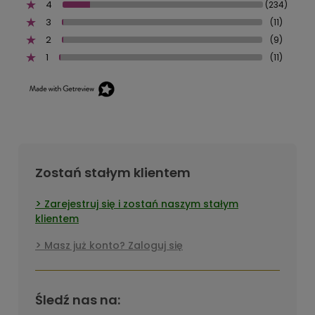
4
(234)
3
(11)
2
(9)
1
(11)
Zostań stałym klientem
Zarejestruj się i zostań naszym stałym
klientem
Masz już konto? Zaloguj się
Śledź nas na: