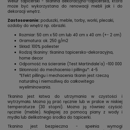
Welur tapicerski - tkanina dekoracyjno-tapicerska, która
może być wykorzystana do renowacji mebli jak i do
dekoracji wnętrz.
Zastosowanie:
poduszki, meble, torby, worki, plecaki,
ozdoby do wnętrz np. obrazki.
Rozmiar: 50 cm x 50 cm lub 40 cm x 40 cm (+- 2 cm)
Gramatura: ok. 250 g/m2
Skład: 100% poliester
Rodzaj tkaniny: tkanina tapicersko-dekoracyjna,
home decor
Odporność na ścieranie (Test Martindale'a) ~100 000
Skłonność do mechacenia i pillingu*: 4-5
*Efekt pillingu i mechacenia tkanin jest rzeczą
naturalną i niemożliwą do całkowitego
wyeliminowania.
Tkanina jest łatwa do utrzymania w czystości i
wytrzymała. Można ją prać ręcznie lub w pralce w niskiej
temperaturze (30 stopni). Można ją również czyścić
ręcznie (meble). Najlepiej za pomocą piany z wody i
mydła lub delikatnego środka do tapicerki.
Tkanina jest bezpieczna - spełnia wymogi