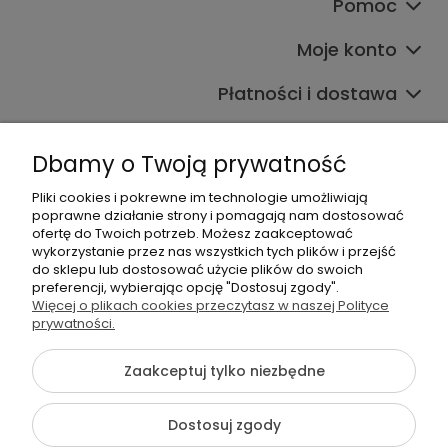
Pomoc
Moje konto
Płatności i dostawa
Informacje
Dbamy o Twoją prywatność
O nas
Pliki cookies i pokrewne im technologie umożliwiają
poprawne działanie strony i pomagają nam dostosować
ofertę do Twoich potrzeb. Możesz zaakceptować
wykorzystanie przez nas wszystkich tych plików i przejść
do sklepu lub dostosować użycie plików do swoich
preferencji, wybierając opcję "Dostosuj zgody".
Więcej o plikach cookies przeczytasz w naszej Polityce
+48 605 141 363
prywatności.
Napisz do nas
Zaakceptuj tylko niezbędne
{literal}
Dostosuj zgody
Pokaż pełną wersję strony