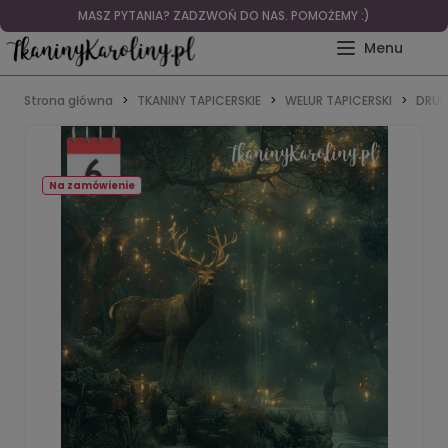
MASZ PYTANIA? ZADZWOŃ DO NAS. POMOŻEMY :)
Strona główna
TKANINY TAPICERSKIE
WELUR TAPICERSKI
DRUK
Na zamówienie