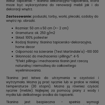
Welur tapicerski - tkanina dekoracyjno-tapicerska, która
może być wykorzystana do renowacji mebli jak i do
dekoracji wnętrz.
Zastosowanie:
poduszki, torby, worki, plecaki, ozdoby do
wnętrz np. obrazki.
Rozmiar: 50 cm x 50 cm (+- 2 cm)
Gramatura: ok. 250 g/m2
Skład: 100% poliester
Rodzaj tkaniny: tkanina tapicersko-dekoracyjna,
home decor
Odporność na ścieranie (Test Martindale'a) ~100 000
Skłonność do mechacenia i pillingu*: 4-5
*Efekt pillingu i mechacenia tkanin jest rzeczą
naturalną i niemożliwą do całkowitego
wyeliminowania.
Tkanina jest łatwa do utrzymania w czystości i
wytrzymała. Można ją prać ręcznie lub w pralce w niskiej
temperaturze (30 stopni). Można ją również czyścić
ręcznie (meble). Najlepiej za pomocą piany z wody i
mydła lub delikatnego środka do tapicerki.
Tkanina jest bezpieczna - spełnia wymogi