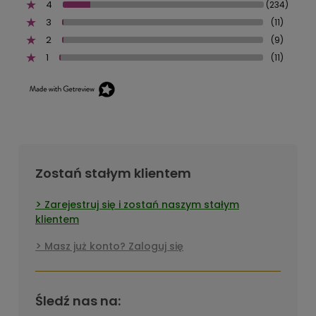
4
(234)
3
(11)
2
(9)
1
(11)
Zostań stałym klientem
Zarejestruj się i zostań naszym stałym
klientem
Masz już konto? Zaloguj się
Śledź nas na: