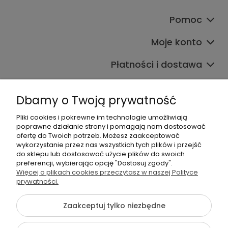
Pomoc
Moje konto
Płatności i dostawa
Informacje
Dbamy o Twoją prywatność
O nas
Pliki cookies i pokrewne im technologie umożliwiają
poprawne działanie strony i pomagają nam dostosować
ofertę do Twoich potrzeb. Możesz zaakceptować
wykorzystanie przez nas wszystkich tych plików i przejść
do sklepu lub dostosować użycie plików do swoich
preferencji, wybierając opcję "Dostosuj zgody".
Więcej o plikach cookies przeczytasz w naszej Polityce
+48 605 141 363
prywatności.
Napisz do nas
Zaakceptuj tylko niezbędne