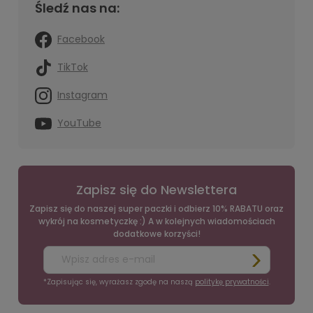
Śledź nas na:
Facebook
TikTok
Instagram
YouTube
Zapisz się do Newslettera
Zapisz się do naszej super paczki i odbierz 10% RABATU oraz
wykrój na kosmetyczkę :) A w kolejnych wiadomościach
dodatkowe korzyści!
*Zapisując się, wyrażasz zgodę na naszą
politykę prywatności
.