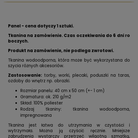
Panel - cena dotyczy 1 sztuki.
Tkanina na zamówienie. Czas oczekiwania do 6 dni ro
boczych.
Produkt na zamówienie, nie podlega zwrotowi.
Tkanina wodoodporna, która może być wykorzystana do
szycia różnych akcesoriów.
Zastosowanie:
torby, worki, plecaki, poduszki na taras,
ozdoby do wnętrz np. obrazki.
Rozmiar panelu: 40 cm x 50 cm (+- 1 cm)
Gramatura: ok. 210 g/m2
Skład: 100% poliester
Rodzaj tkaniny: tkanina wodoodporna,
impregnowana
Tkanina jest łatwa do utrzymania w czystości i
wytrzymała. Można ją czyścić ręcznie. Mniejsze
zabrudzenia wystarczy przetrzeć wilgotną szmatką,