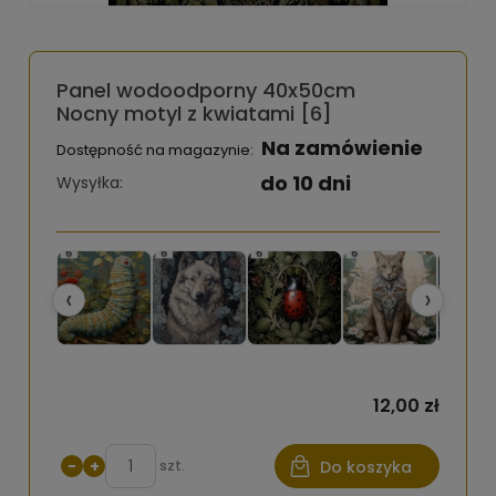
Panel wodoodporny 40x50cm
Nocny motyl z kwiatami [6]
Na zamówienie
Dostępność na magazynie:
do 10 dni
Wysyłka:
‹
›
12,00 zł
−
+
szt.
Do koszyka