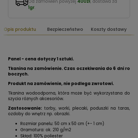
Od zamówień powyżej
400zł
, dostawa za
1gr
.
Opis produktu
Bezpieczeństwo
Koszty dostawy
Panel - cena dotyczy 1 sztuki.
Tkanina na zamówienie. Czas oczekiwania do 6 dni ro
boczych.
Produkt na zamówienie, nie podlega zwrotowi.
Tkanina wodoodporna, która może być wykorzystana do
szycia różnych akcesoriów.
Zastosowanie:
torby, worki, plecaki, poduszki na taras,
ozdoby do wnętrz np. obrazki.
Rozmiar panelu: 50 cm x 50 cm (+- 1 cm)
Gramatura: ok. 210 g/m2
Skład: 100% poliester