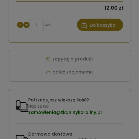
12,00 zł
−
+
szt.
Do koszyka
zapytaj o produkt
poleć znajomemu
Potrzebujesz większą ilość?
Napisz na:
zamówienia@tkaninykaroliny.pl
Darmowa dostawa