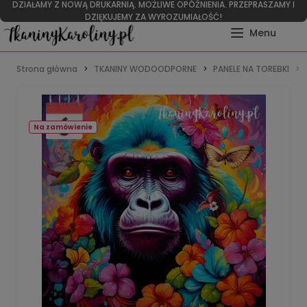
DZIAŁAMY Z NOWĄ DRUKARNIĄ. MOŻLIWE OPÓŹNIENIA. PRZEPRASZAMY I
DZIĘKUJEMY ZA WYROZUMIAŁOŚĆ!
Strona główna
TKANINY WODOODPORNE
PANELE NA TOREBKI
Na zamówienie