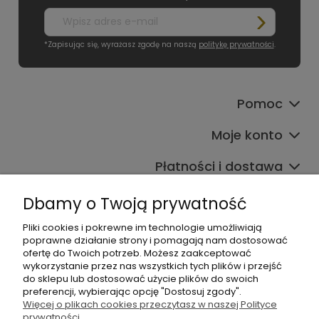
*Zapisując się, wyrażasz zgodę na naszą
politykę prywatności
.
Pomoc
Moje konto
Płatności i dostawa
Informacje
Dbamy o Twoją prywatność
O nas
Pliki cookies i pokrewne im technologie umożliwiają
poprawne działanie strony i pomagają nam dostosować
ofertę do Twoich potrzeb. Możesz zaakceptować
wykorzystanie przez nas wszystkich tych plików i przejść
do sklepu lub dostosować użycie plików do swoich
preferencji, wybierając opcję "Dostosuj zgody".
Więcej o plikach cookies przeczytasz w naszej Polityce
prywatności.