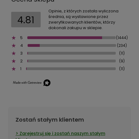
Opinie, z których została wyliczona
4.81
średnia, są wystawione przez
zweryfikowanych klientów, którzy
dokonali zakupu w sklepie.
5
(1444)
4
(234)
3
(11)
2
(9)
1
(11)
Zostań stałym klientem
Zarejestruj się i zostań naszym stałym