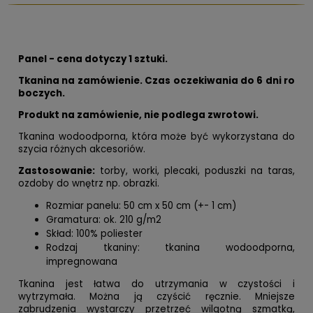
Panel - cena dotyczy 1 sztuki.
Tkanina na zamówienie. Czas oczekiwania do 6 dni ro
boczych.
Produkt na zamówienie, nie podlega zwrotowi.
Tkanina wodoodporna, która może być wykorzystana do
szycia różnych akcesoriów.
Zastosowanie:
torby, worki, plecaki, poduszki na taras,
ozdoby do wnętrz np. obrazki.
Rozmiar panelu: 50 cm x 50 cm (+- 1 cm)
Gramatura: ok. 210 g/m2
Skład: 100% poliester
Rodzaj tkaniny: tkanina wodoodporna,
impregnowana
Tkanina jest łatwa do utrzymania w czystości i
wytrzymała. Można ją czyścić ręcznie. Mniejsze
zabrudzenia wystarczy przetrzeć wilgotną szmatką,