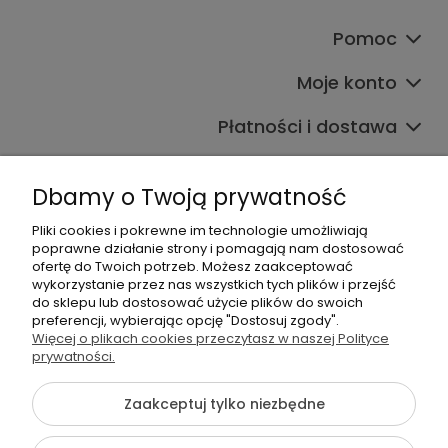
Pomoc
Moje konto
Płatności i dostawa
Informacje
Dbamy o Twoją prywatność
O nas
Pliki cookies i pokrewne im technologie umożliwiają
poprawne działanie strony i pomagają nam dostosować
ofertę do Twoich potrzeb. Możesz zaakceptować
wykorzystanie przez nas wszystkich tych plików i przejść
do sklepu lub dostosować użycie plików do swoich
preferencji, wybierając opcję "Dostosuj zgody".
Więcej o plikach cookies przeczytasz w naszej Polityce
+48 605 141 363
prywatności.
Napisz do nas
Zaakceptuj tylko niezbędne