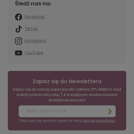
Śledź nas na:
Facebook
TikTok
Instagram
YouTube
Zapisz się do Newslettera
Zapisz się do naszej super paczki i odbierz 10% RABATU oraz
wykrój na kosmetyczkę :) A w kolejnych wiadomościach
dodatkowe korzyści!
*Zapisując się, wyrażasz zgodę na naszą
politykę prywatności
.