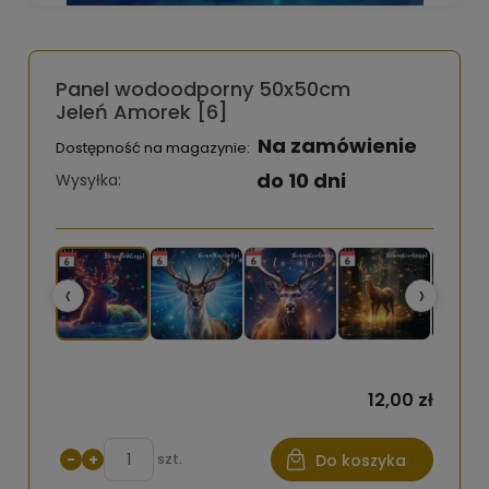
Panel wodoodporny 50x50cm
Jeleń Amorek [6]
Na zamówienie
Dostępność na magazynie:
do 10 dni
Wysyłka:
‹
›
12,00 zł
−
+
szt.
Do koszyka