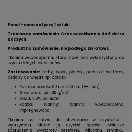
Panel - cena dotyczy 1 sztuki.
Tkanina na zamówienie. Czas oczekiwania do 6 dni ro
boczych.
Produkt na zamówienie, nie podlega zwrotowi.
Tkanina wodoodporna, która może być wykorzystana do
szycia różnych akcesoriów.
Zastosowanie:
torby, worki, plecaki, poduszki na taras,
ozdoby do wnętrz np. obrazki.
Rozmiar panelu: 50 cm x 50 cm (+- 1 cm)
Gramatura: ok. 210 g/m2
Skład: 100% poliester
Rodzaj tkaniny: tkanina wodoodporna,
impregnowana
Tkanina jest łatwa do utrzymania w czystości i
wytrzymała. Można ją czyścić ręcznie. Mniejsze
zabrudzenia wystarczy przetrzeć wilgotną szmatką,