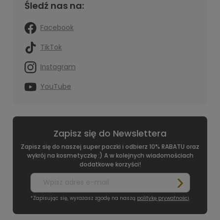
Śledź nas na:
Facebook
TikTok
Instagram
YouTube
Zapisz się do Newslettera
Zapisz się do naszej super paczki i odbierz 10% RABATU oraz
wykrój na kosmetyczkę :) A w kolejnych wiadomościach
dodatkowe korzyści!
*Zapisując się, wyrażasz zgodę na naszą
politykę prywatności
.