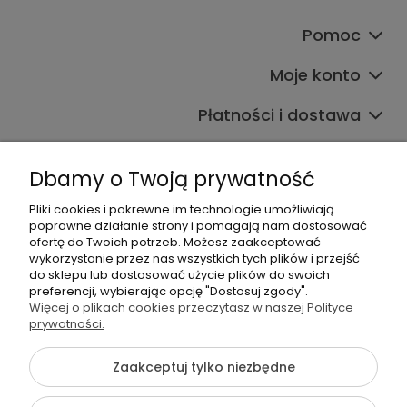
Pomoc
Moje konto
Płatności i dostawa
Informacje
Dbamy o Twoją prywatność
O nas
Pliki cookies i pokrewne im technologie umożliwiają
poprawne działanie strony i pomagają nam dostosować
ofertę do Twoich potrzeb. Możesz zaakceptować
wykorzystanie przez nas wszystkich tych plików i przejść
do sklepu lub dostosować użycie plików do swoich
preferencji, wybierając opcję "Dostosuj zgody".
Więcej o plikach cookies przeczytasz w naszej Polityce
+48 605 141 363
prywatności.
Napisz do nas
Zaakceptuj tylko niezbędne