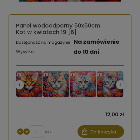
Panel wodoodporny 50x50cm
Kot w kwiatach 19 [6]
Na zamówienie
Dostępność na magazynie:
do 10 dni
Wysyłka:
‹
›
12,00 zł
−
+
szt.
Do koszyka