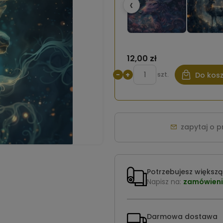
‹
12,00 zł
−
+
szt.
Do kos
zapytaj o 
Potrzebujesz większą 
Napisz na:
zamówieni
Darmowa dostawa