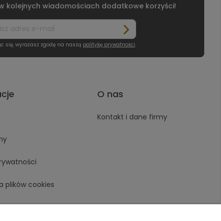
 w kolejnych wiadomościach dodatkowe korzyści!
ąc się, wyrażasz zgodę na naszą
politykę prywatności
.
acje
O nas
Kontakt i dane firmy
ny
prywatności
a plików cookies