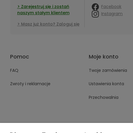
Facebook
Zarejestruj się i zostań
naszym stałym klientem
Instagram
Masz już konto? Zaloguj się
Pomoc
Moje konto
FAQ
Twoje zamówienia
Zwroty i reklamacje
Ustawienia konta
Przechowalnia