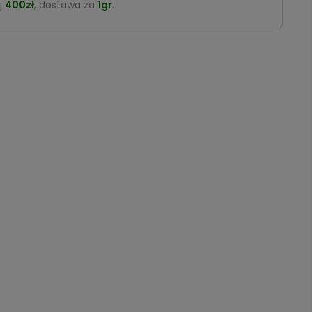
j
400zł
, dostawa za
1gr
.