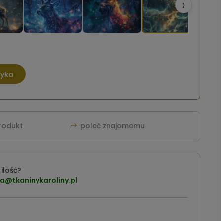
›
zyka
produkt
poleć znajomemu
ilość?
a@tkaninykaroliny.pl