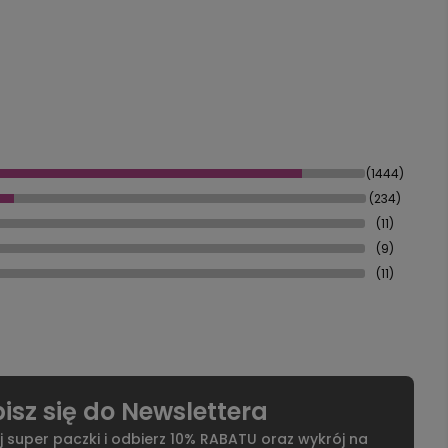
(1444)
(234)
(11)
(9)
(11)
isz się do Newslettera
j super paczki i odbierz 10% RABATU oraz wykrój na