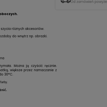
Od zamówień powyże
roboczych.
szycia różnych akcesoriów.
 ozdoby do wnętrz np. obrazki.
ana
zymała. Można ją czyścić ręcznie.
matką, większe przez namaczanie z
do 30°C.
farby.
żnić.