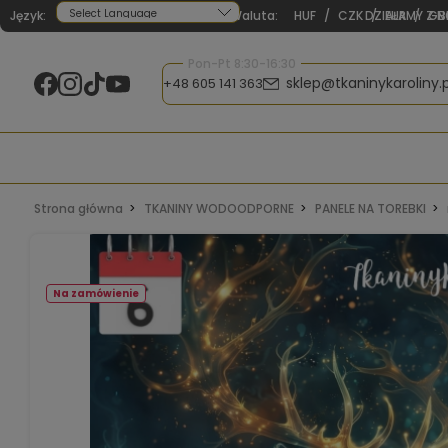
Język:
Waluta:
HUF
/
CZK
DZIAŁAMY Z N
/
EUR
/
GB
Powered by
Pon-Pt 8:30-16:30
sklep@tkaninykaroliny.p
+48 605 141 363
Strona główna
TKANINY WODOODPORNE
PANELE NA TOREBKI
Na zamówienie