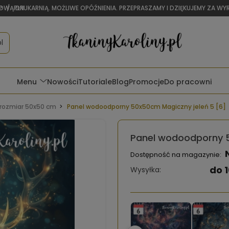
OWĄ DRUKARNIĄ. MOŻLIWE OPÓŹNIENIA. PRZEPRASZAMY I DZIĘKUJEMY ZA W
P
/
PLN
l
Menu
Nowości
Tutoriale
Blog
Promocje
Do pracowni
rozmiar 50x50 cm
Panel wodoodporny 50x50cm Magiczny jeleń 5 [6]
Panel wodoodporny 5
Dostępność na magazynie:
do 1
Wysyłka: