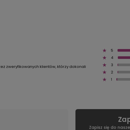
5
4
3
zez zweryfikowanych klientów, którzy dokonali
2
1
Zap
Zapisz się do nasze