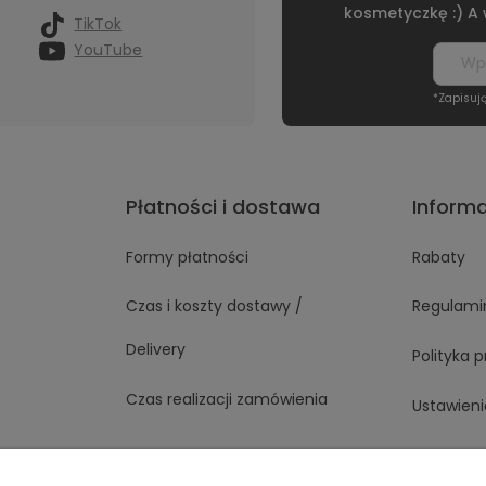
kosmetyczkę :) A
TikTok
YouTube
*Zapisuj
Płatności i dostawa
Inform
Formy płatności
Rabaty
Czas i koszty dostawy /
Regulami
Delivery
Polityka 
Czas realizacji zamówienia
Ustawieni