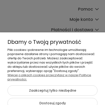
Pomoc
Moje konto
Płatności i dostawa
Informacje
Dbamy o Twoją prywatność
O nas
Pliki cookies i pokrewne im technologie umożliwiają
poprawne działanie strony i pomagają nam dostosować
ofertę do Twoich potrzeb. Możesz zaakceptować
wykorzystanie przez nas wszystkich tych plików i przejść
do sklepu lub dostosować użycie plików do swoich
preferencji, wybierając opcję "Dostosuj zgody".
Więcej o plikach cookies przeczytasz w naszej Polityce
prywatności.
+48 605 141 363
Napisz do nas
Zaakceptuj tylko niezbędne
Dostosuj zgody