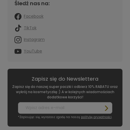
Śledź nas na:
Facebook
TikTok
Instagram
YouTube
Zapisz się do Newslettera
Zapisz się do naszej super paczki i odbierz 10% RABATU oraz
wykrój na kosmetyczkę :) A w kolejnych wiadomościach
dodatkowe korzyści!
*Zapisując się, wyrażasz zgodę na naszą
politykę prywatności
.