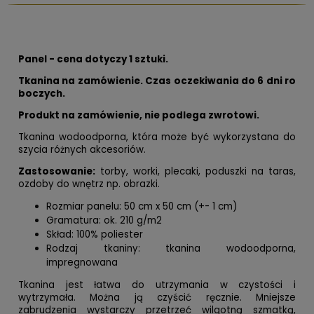
Panel - cena dotyczy 1 sztuki.
Tkanina na zamówienie. Czas oczekiwania do 6 dni ro
boczych.
Produkt na zamówienie, nie podlega zwrotowi.
Tkanina wodoodporna, która może być wykorzystana do
szycia różnych akcesoriów.
Zastosowanie:
torby, worki, plecaki, poduszki na taras,
ozdoby do wnętrz np. obrazki.
Rozmiar panelu: 50 cm x 50 cm (+- 1 cm)
Gramatura: ok. 210 g/m2
Skład: 100% poliester
Rodzaj tkaniny: tkanina wodoodporna,
impregnowana
Tkanina jest łatwa do utrzymania w czystości i
wytrzymała. Można ją czyścić ręcznie. Mniejsze
zabrudzenia wystarczy przetrzeć wilgotną szmatką,