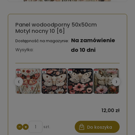
Panel wodoodporny 50x50cm
Motyl nocny 10 [6]
Na zamówienie
Dostępność na magazynie:
do 10 dni
Wysyłka:
‹
›
12,00 zł
−
+
szt.
Do koszyka