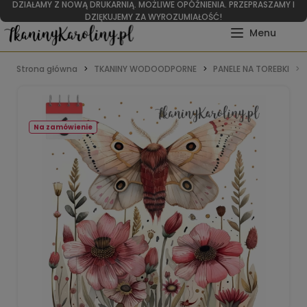
DZIAŁAMY Z NOWĄ DRUKARNIĄ. MOŻLIWE OPÓŹNIENIA. PRZEPRASZAMY I
DZIĘKUJEMY ZA WYROZUMIAŁOŚĆ!
Strona główna
TKANINY WODOODPORNE
PANELE NA TOREBKI
Na zamówienie