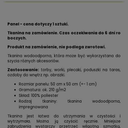
Panel - cena dotyczy 1 sztuki.
Tkanina na zamówienie. Czas oczekiwania do 6 dni ro
boczych.
Produkt na zamówienie, nie podlega zwrotowi.
Tkanina wodoodporna, która może być wykorzystana do
szycia różnych akcesoriów.
Zastosowanie:
torby, worki, plecaki, poduszki na taras,
ozdoby do wnętrz np. obrazki.
Rozmiar panelu: 50 cm x 50 cm (+- 1 cm)
Gramatura: ok. 210 g/m2
Skład: 100% poliester
Rodzaj tkaniny: tkanina wodoodporna,
impregnowana
Tkanina jest łatwa do utrzymania w czystości i
wytrzymała. Można ją czyścić ręcznie. Mniejsze
zabrudzenia wystarczy przetrzeć wilgotną szmatką,