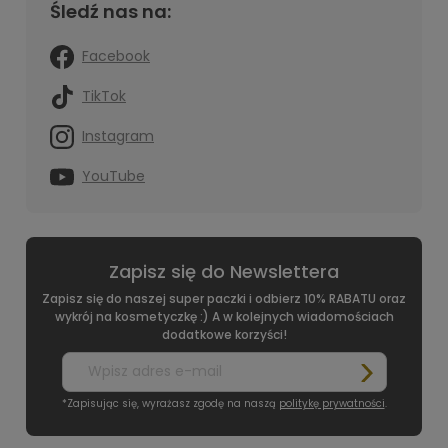
Śledź nas na:
Facebook
TikTok
Instagram
YouTube
Zapisz się do Newslettera
Zapisz się do naszej super paczki i odbierz 10% RABATU oraz
wykrój na kosmetyczkę :) A w kolejnych wiadomościach
dodatkowe korzyści!
*Zapisując się, wyrażasz zgodę na naszą
politykę prywatności
.