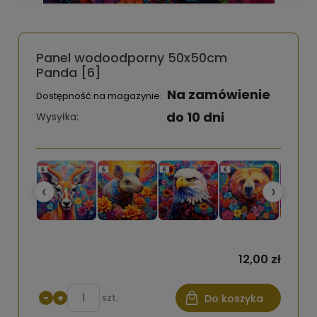
Panel wodoodporny 50x50cm
Panda [6]
Na zamówienie
Dostępność na magazynie:
do 10 dni
Wysyłka:
‹
›
12,00 zł
−
+
szt.
Do koszyka