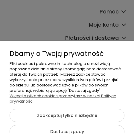
Pomoc
Moje konto
Płatności i dostawa
Informacje
Dbamy o Twoją prywatność
O nas
Pliki cookies i pokrewne im technologie umożliwiają
poprawne działanie strony i pomagają nam dostosować
ofertę do Twoich potrzeb. Możesz zaakceptować
wykorzystanie przez nas wszystkich tych plików i przejść
do sklepu lub dostosować użycie plików do swoich
preferencji, wybierając opcję "Dostosuj zgody".
Więcej o plikach cookies przeczytasz w naszej Polityce
prywatności.
+48 605 141 363
Napisz do nas
Zaakceptuj tylko niezbędne
Dostosuj zgody