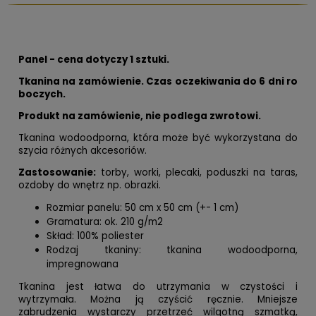
Panel - cena dotyczy 1 sztuki.
Tkanina na zamówienie. Czas oczekiwania do 6 dni ro
boczych.
Produkt na zamówienie, nie podlega zwrotowi.
Tkanina wodoodporna, która może być wykorzystana do
szycia różnych akcesoriów.
Zastosowanie:
torby, worki, plecaki, poduszki na taras,
ozdoby do wnętrz np. obrazki.
Rozmiar panelu: 50 cm x 50 cm (+- 1 cm)
Gramatura: ok. 210 g/m2
Skład: 100% poliester
Rodzaj tkaniny: tkanina wodoodporna,
impregnowana
Tkanina jest łatwa do utrzymania w czystości i
wytrzymała. Można ją czyścić ręcznie. Mniejsze
zabrudzenia wystarczy przetrzeć wilgotną szmatką,