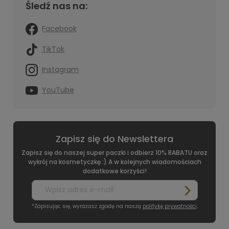
Śledź nas na:
Facebook
TikTok
Instagram
YouTube
Zapisz się do Newslettera
Zapisz się do naszej super paczki i odbierz 10% RABATU oraz
wykrój na kosmetyczkę :) A w kolejnych wiadomościach
dodatkowe korzyści!
*Zapisując się, wyrażasz zgodę na naszą
politykę prywatności
.