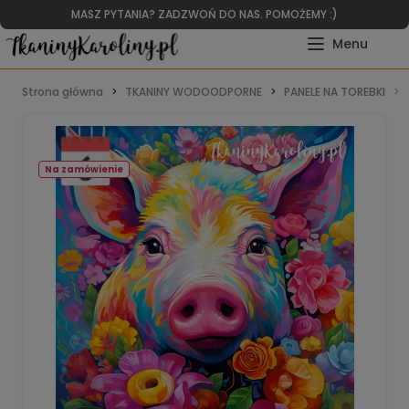
MASZ PYTANIA? ZADZWOŃ DO NAS. POMOŻEMY :)
Strona główna
TKANINY WODOODPORNE
PANELE NA TOREBKI
Na zamówienie