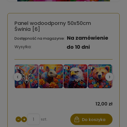
Panel wodoodporny 50x50cm
Świnia [6]
Na zamówienie
Dostępność na magazynie:
do 10 dni
Wysyłka:
‹
›
12,00 zł
−
+
szt.
Do koszyka