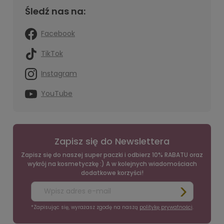
Śledź nas na:
Facebook
TikTok
Instagram
YouTube
Zapisz się do Newslettera
Zapisz się do naszej super paczki i odbierz 10% RABATU oraz
wykrój na kosmetyczkę :) A w kolejnych wiadomościach
dodatkowe korzyści!
*Zapisując się, wyrażasz zgodę na naszą
politykę prywatności
.