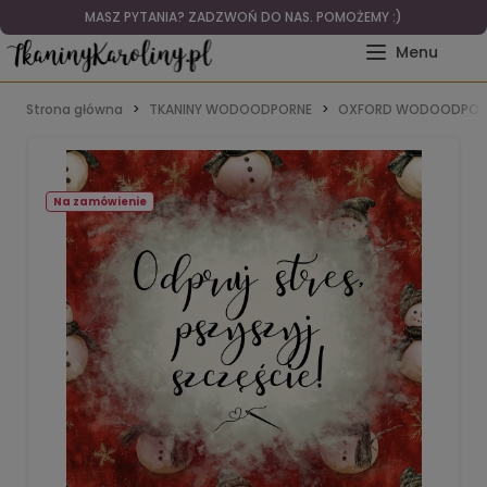
MASZ PYTANIA? ZADZWOŃ DO NAS. POMOŻEMY :)
Strona główna
TKANINY WODOODPORNE
OXFORD WODOODPOR
Na zamówienie