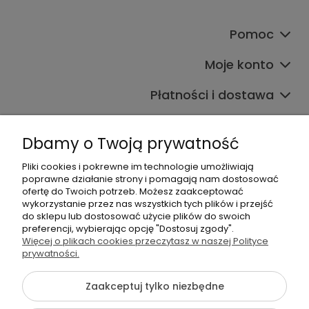
Pomoc
Moje konto
Płatności i dostawa
Informacje
Dbamy o Twoją prywatność
O nas
Pliki cookies i pokrewne im technologie umożliwiają
poprawne działanie strony i pomagają nam dostosować
ofertę do Twoich potrzeb. Możesz zaakceptować
wykorzystanie przez nas wszystkich tych plików i przejść
do sklepu lub dostosować użycie plików do swoich
preferencji, wybierając opcję "Dostosuj zgody".
Więcej o plikach cookies przeczytasz w naszej Polityce
+48 605 141 363
prywatności.
Napisz do nas
Zaakceptuj tylko niezbędne