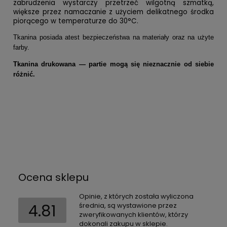
zabrudzenia wystarczy przetrzeć wilgotną szmatką,
większe przez namaczanie z użyciem delikatnego środka
piorącego w temperaturze do 30°C.
Tkanina posiada atest bezpieczeństwa na materiały oraz na użyte
farby.
Tkanina drukowana — partie mogą się nieznacznie od siebie
różnić.
Ocena sklepu
Opinie, z których została wyliczona
4.81
średnia, są wystawione przez
zweryfikowanych klientów, którzy
dokonali zakupu w sklepie.