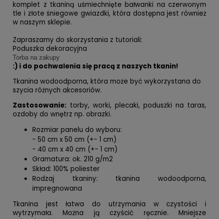
komplet z tkaniną
uśmiechnięte bałwanki na czerwonym
tle i złote śniegowe gwiazdki
, która dostępna jest również
w naszym sklepie.
Zapraszamy do skorzystania z tutoriali:
Poduszka dekoracyjna
Torba na zakupy
:) i do pochwalenia się pracą z naszych tkanin!
Tkanina wodoodporna, która może być wykorzystana do
szycia różnych akcesoriów.
Zastosowanie:
torby, worki, plecaki, poduszki na taras,
ozdoby do wnętrz np. obrazki.
Rozmiar panelu do wyboru:
- 50 cm x 50 cm (+- 1 cm)
- 40 cm x 40 cm (+- 1 cm)
Gramatura: ok. 210 g/m2
Skład: 100% poliester
Rodzaj tkaniny: tkanina wodoodporna,
impregnowana
Tkanina jest łatwa do utrzymania w czystości i
wytrzymała. Można ją czyścić ręcznie. Mniejsze