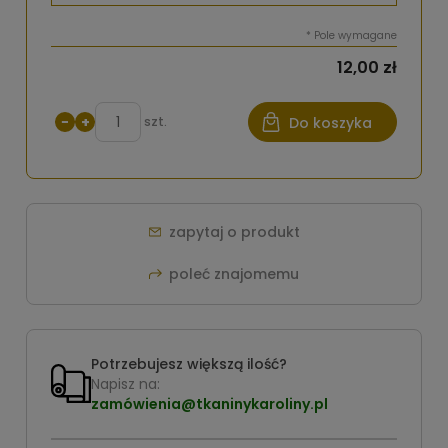
*
Pole wymagane
12,00 zł
−
+
szt.
Do koszyka
zapytaj o produkt
poleć znajomemu
Potrzebujesz większą ilość?
Napisz na:
zamówienia@tkaninykaroliny.pl