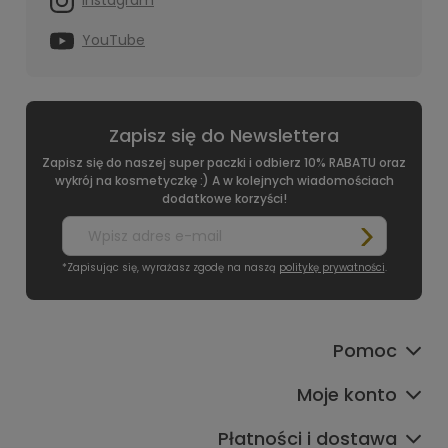
Instagram
YouTube
Zapisz się do Newslettera
Zapisz się do naszej super paczki i odbierz 10% RABATU oraz
wykrój na kosmetyczkę :) A w kolejnych wiadomościach
dodatkowe korzyści!
*Zapisując się, wyrażasz zgodę na naszą
politykę prywatności
.
Pomoc
Moje konto
Płatności i dostawa