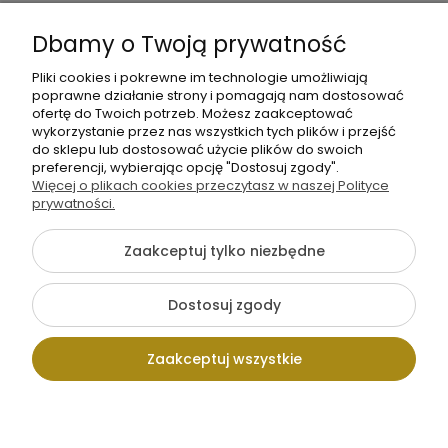
Informacje
Dbamy o Twoją prywatność
O nas
Pliki cookies i pokrewne im technologie umożliwiają
poprawne działanie strony i pomagają nam dostosować
ofertę do Twoich potrzeb. Możesz zaakceptować
wykorzystanie przez nas wszystkich tych plików i przejść
do sklepu lub dostosować użycie plików do swoich
preferencji, wybierając opcję "Dostosuj zgody".
Więcej o plikach cookies przeczytasz w naszej Polityce
prywatności.
+48 605 141 363
Napisz do nas
Zaakceptuj tylko niezbędne
Dostosuj zgody
Pokaż pełną wersję strony
Zaakceptuj wszystkie
Sklep internetowy Shoper.pl