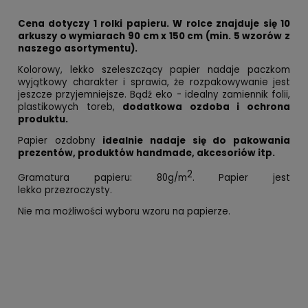
Cena dotyczy 1 rolki papieru. W rolce znajduje się
10
arkuszy o wymiarach 90 cm x 150 cm
(min. 5 wzorów z
naszego asortymentu).
Kolorowy, lekko szeleszczący papier nadaje paczkom
wyjątkowy charakter i sprawia, że rozpakowywanie jest
jeszcze przyjemniejsze. Bądź eko - idealny zamiennik folii,
plastikowych toreb,
dodatkowa ozdoba i ochrona
produktu.
Papier ozdobny
idealnie nadaje się do pakowania
prezentów, produktów handmade, akcesoriów itp.
2
Gramatura papieru: 80g/m
.
Papier jest
lekko przezroczysty.
Nie ma możliwości wyboru wzoru na papierze.