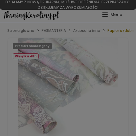
DZIAŁAMY Z NOWĄ DRUKARNIĄ. MOŻLIWE OPÓŹNIENIA. PRZEPRASZAMY I
DZIĘKUJEMY ZA WYROZUMIAŁOŚĆ!
Strona główna
PASMANTERIA
Akcesoria inne
Papier ozdobn
Produkt niedostępny
Wysyłka 48h