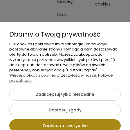
Delivery
cookies
Czas
realizacji
Dbamy o Twoją prywatność
zamówienia
Pliki cookies i pokrewne im technologie umożliwiają
poprawne działanie strony i pomagają nam dostosować
ofertę do Twoich potrzeb. Możesz zaakceptować
wykorzystanie przez nas wszystkich tych plików i przejść
do sklepu lub dostosować użycie plików do swoich
preferencji, wybierając opcję "Dostosuj zgody".
+48
Więcej o plikach cookies przeczytasz w naszej Polityce
Napisz
605
prywatności.
do
141
nas
Zaakceptuj tylko niezbędne
363
{literal}
Dostosuj zgody
Pokaż pełną wersję strony
Zaakceptuj wszystkie
Sklep internetowy Shoper.pl