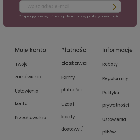
*Zapisując się, wyrażasz zgodę na naszą
politykę prywatności
.
Moje konto
Płatności
Informacje
i
dostawa
Twoje
Rabaty
zamówienia
Formy
Regulaminy
płatności
Ustawienia
Polityka
konta
Czas i
prywatności
koszty
Przechowalnia
Ustawienia
dostawy /
plików