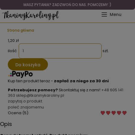
MASZ PYTANIA? ZADZWOŃ DO NAS. POMOŻEMY :)
Strona główna
1,20 zł
ilość
szt.
Do koszyka
Kup ten produkt teraz -
zapłać za niego za 30 dni
Potrzebujesz pomocy?
Skontaktuj się z nami!
+48 605 141
363
sklep@tkaninykaroliny.pl
zapytaj o produkt
poleć znajomemu
Ocena (5):
Opis