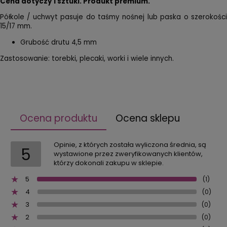
Cena dotyczy 1 sztuki. Produkt premium.
Półkole / uchwyt pasuje do taśmy nośnej lub paska o szerokości
15/17 mm.
Grubość drutu 4,5 mm
Zastosowanie: torebki, plecaki, worki i wiele innych.
Ocena produktu
Ocena sklepu
Opinie, z których została wyliczona średnia, są
5
wystawione przez zweryfikowanych klientów,
którzy dokonali zakupu w sklepie.
5
(1)
4
(0)
3
(0)
2
(0)