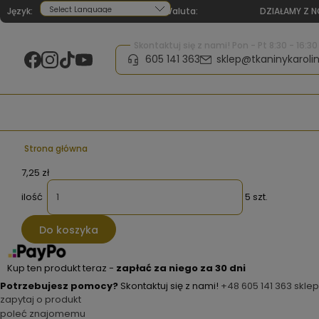
Język:
Waluta:
DZIAŁAMY Z N
Powered by
Skontaktuj się z nami! Pon - Pt 8:30 - 16:30
605 141 363
sklep@tkaninykarolin
Strona główna
7,25 zł
ilość
5 szt.
Do koszyka
Kup ten produkt teraz -
zapłać za niego za 30 dni
Potrzebujesz pomocy?
Skontaktuj się z nami!
+48 605 141 363
sklep
zapytaj o produkt
poleć znajomemu