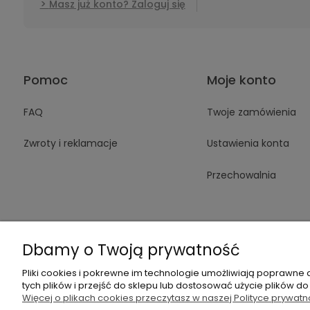
Masz już konto? Zaloguj się
Pomoc
Moje konto
FAQ
Twoje zamówienia
Zwroty i reklamacje
Ustawienia konta
Przechowalnia
Dbamy o Twoją prywatność
Pliki cookies i pokrewne im technologie umożliwiają poprawne
+48 605 14
tych plików i przejść do sklepu lub dostosować użycie plików do
Więcej o plikach cookies przeczytasz w naszej Polityce prywatn