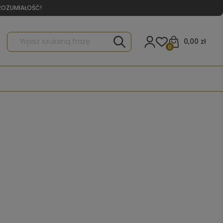
YROZUMIAŁOŚĆ!
0,00 zł
0