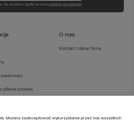
ąc się, wyrażasz zgodę na naszą
politykę prywatności
.
acje
O nas
Kontakt i dane firmy
ny
prywatności
a plików cookies
zeb. Możesz zaakceptować wykorzystanie przez nas wszystkich