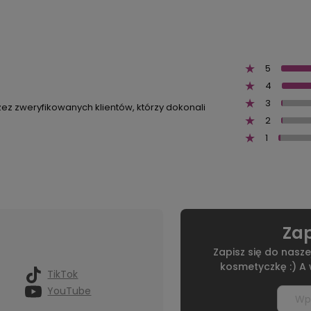
5
4
3
zez zweryfikowanych klientów, którzy dokonali
2
1
Zap
Zapisz się do nasze
kosmetyczkę :) A
TikTok
YouTube