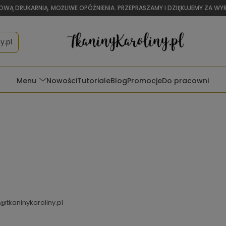
OWĄ DRUKARNIĄ. MOŻLIWE OPÓŹNIENIA. PRZEPRASZAMY I DZIĘKUJEMY ZA W
y.pl
Menu
Nowości
Tutoriale
Blog
Promocje
Do pracowni
@tkaninykaroliny.pl