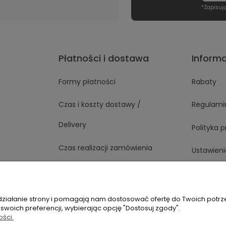
*Zapisuj
Płatności i dostawa
Inform
Formy płatności
Rabaty
Czas i koszty dostawy /
Regulami
Delivery
Polityka 
Czas realizacji zamówienia
Ustawieni
 działanie strony i pomagają nam dostosować ofertę do Twoich potr
1 363
Napisz do nas
 swoich preferencji, wybierając opcję "Dostosuj zgody".
ości.