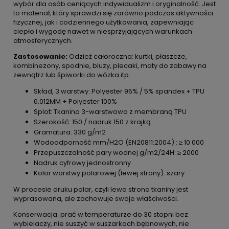
wybór dla osób ceniących indywidualizm i oryginalność. Jest
to materiał, który sprawdzi się zarówno podczas aktywności
fizycznej, jak i codziennego użytkowania, zapewniając
ciepło i wygodę nawet w niesprzyjających warunkach
atmosferycznych.
Zastosowanie:
Odzież całoroczna: kurtki, płaszcze,
kombinezony, spodnie, bluzy, plecaki, maty do zabawy na
zewnątrz lub śpiworki do wózka itp.
Skład, 3 warstwy: Polyester 95% / 5% spandex + TPU
0.012MM + Polyester 100%
Splot: Tkanina 3-warstwowa z membraną TPU
Szerokość: 150 / nadruk 150 z krajką
Gramatura: 330 g/m2
Wodoodporność mm/H2O (EN20811:2004) : ≥ 10 000
Przepuszczalność pary wodnej g/m2/24H: ≥ 2000
Nadruk cyfrowy jednostronny
Kolor warstwy polarowej (lewej strony): szary
W procesie druku polar, czyli lewa strona tkaniny jest
wyprasowana, ale zachowuje swoje właściwości.
Konserwacja: prać w temperaturze do 30 stopni bez
wybielaczy, nie suszyć w suszarkach bębnowych, nie