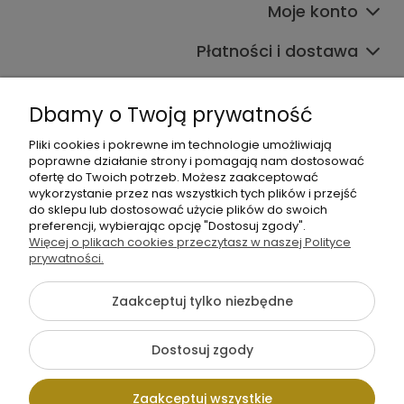
Moje konto
Płatności i dostawa
Informacje
Dbamy o Twoją prywatność
O nas
Pliki cookies i pokrewne im technologie umożliwiają
poprawne działanie strony i pomagają nam dostosować
ofertę do Twoich potrzeb. Możesz zaakceptować
wykorzystanie przez nas wszystkich tych plików i przejść
do sklepu lub dostosować użycie plików do swoich
preferencji, wybierając opcję "Dostosuj zgody".
Więcej o plikach cookies przeczytasz w naszej Polityce
+48 605 141 363
prywatności.
Napisz do nas
Zaakceptuj tylko niezbędne
{literal}
Dostosuj zgody
Pokaż pełną wersję strony
Zaakceptuj wszystkie
Sklep internetowy Shoper.pl