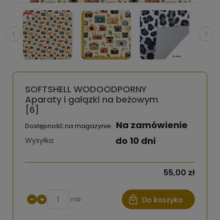
SOFTSHELL WODOODPORNY
Aparaty i gałązki na beżowym
[6]
Na zamówienie
Dostępność na magazynie:
do 10 dni
Wysyłka:
55,00 zł
−
+
mb
Do koszyka