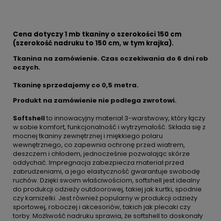
Cena dotyczy 1 mb tkaniny o szerokości 150 cm
(szerokość nadruku to 150 cm, w tym krajka).
Tkanina na zamówienie. Czas oczekiwania do 6 dni rob
oczych.
Tkaninę sprzedajemy co
0,5 metra.
Produkt na zamówienie nie podlega zwrotowi.
Softshell
to innowacyjny materiał 3-warstwowy, który łączy
w sobie komfort, funkcjonalność i wytrzymałość. Składa się z
mocnej tkaniny zewnętrznej i miękkiego polaru
wewnętrznego, co zapewnia ochronę przed wiatrem,
deszczem i chłodem, jednocześnie pozwalając skórze
oddychać. Impregnacja zabezpiecza materiał przed
zabrudzeniami, a jego elastyczność gwarantuje swobodę
ruchów. Dzięki swoim właściwościom, softshell jest idealny
do produkcji odzieży outdoorowej, takiej jak kurtki, spodnie
czy kamizelki. Jest również popularny w produkcji odzieży
sportowej, roboczej i akcesoriów, takich jak plecaki czy
torby. Możliwość nadruku sprawia, że softshell to doskonały