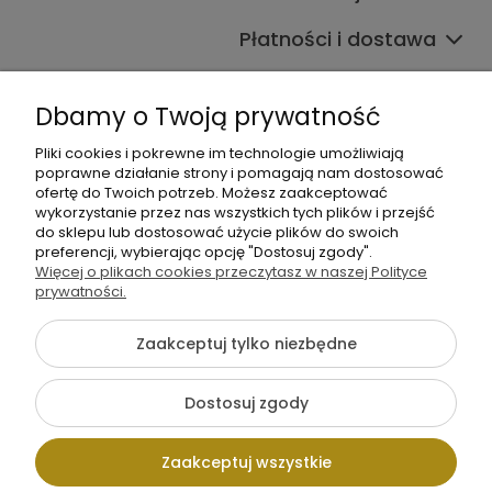
Płatności i dostawa
Informacje
Dbamy o Twoją prywatność
O nas
Pliki cookies i pokrewne im technologie umożliwiają
poprawne działanie strony i pomagają nam dostosować
ofertę do Twoich potrzeb. Możesz zaakceptować
wykorzystanie przez nas wszystkich tych plików i przejść
do sklepu lub dostosować użycie plików do swoich
preferencji, wybierając opcję "Dostosuj zgody".
Więcej o plikach cookies przeczytasz w naszej Polityce
+48 605 141 363
prywatności.
Napisz do nas
Zaakceptuj tylko niezbędne
{literal}
Dostosuj zgody
Pokaż pełną wersję strony
Zaakceptuj wszystkie
Sklep internetowy Shoper.pl