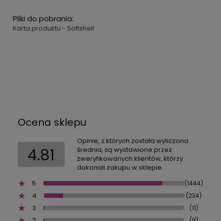
Pliki do pobrania:
Karta produktu - Softshell
Ocena sklepu
Opinie, z których została wyliczona
4.81
średnia, są wystawione przez
zweryfikowanych klientów, którzy
dokonali zakupu w sklepie.
5
(1444)
4
(234)
3
(11)
2
(9)