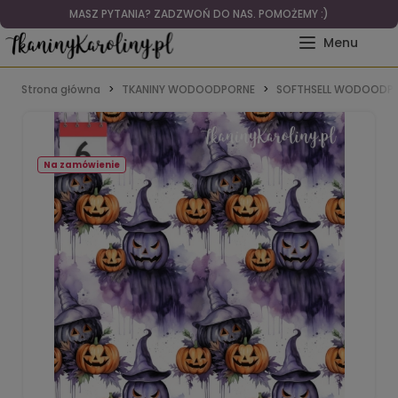
MASZ PYTANIA? ZADZWOŃ DO NAS. POMOŻEMY :)
Strona główna
TKANINY WODOODPORNE
SOFTHSELL WODOODPO
Na zamówienie