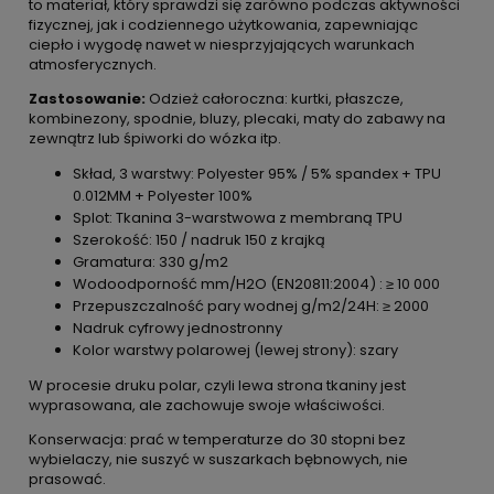
to materiał, który sprawdzi się zarówno podczas aktywności
fizycznej, jak i codziennego użytkowania, zapewniając
ciepło i wygodę nawet w niesprzyjających warunkach
atmosferycznych.
Zastosowanie:
Odzież całoroczna: kurtki, płaszcze,
kombinezony, spodnie, bluzy, plecaki, maty do zabawy na
zewnątrz lub śpiworki do wózka itp.
Skład, 3 warstwy: Polyester 95% / 5% spandex + TPU
0.012MM + Polyester 100%
Splot: Tkanina 3-warstwowa z membraną TPU
Szerokość: 150 / nadruk 150 z krajką
Gramatura: 330 g/m2
Wodoodporność mm/H2O (EN20811:2004) : ≥ 10 000
Przepuszczalność pary wodnej g/m2/24H: ≥ 2000
Nadruk cyfrowy jednostronny
Kolor warstwy polarowej (lewej strony): szary
W procesie druku polar, czyli lewa strona tkaniny jest
wyprasowana, ale zachowuje swoje właściwości.
Konserwacja: prać w temperaturze do 30 stopni bez
wybielaczy, nie suszyć w suszarkach bębnowych, nie
prasować.