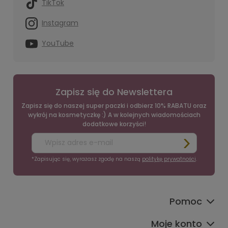
TikTok
Instagram
YouTube
Zapisz się do Newslettera
Zapisz się do naszej super paczki i odbierz 10% RABATU oraz
wykrój na kosmetyczkę :) A w kolejnych wiadomościach
dodatkowe korzyści!
*Zapisując się, wyrażasz zgodę na naszą
politykę prywatności
.
Pomoc
Moje konto