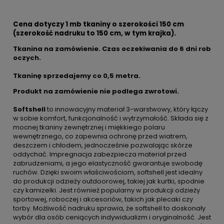
Cena dotyczy 1 mb tkaniny o szerokości 150 cm
(szerokość nadruku to 150 cm, w tym krajka).
Tkanina na zamówienie. Czas oczekiwania do 6 dni rob
oczych.
Tkaninę sprzedajemy co
0,5 metra.
Produkt na zamówienie nie podlega zwrotowi.
Softshell
to innowacyjny materiał 3-warstwowy, który łączy
w sobie komfort, funkcjonalność i wytrzymałość. Składa się z
mocnej tkaniny zewnętrznej i miękkiego polaru
wewnętrznego, co zapewnia ochronę przed wiatrem,
deszczem i chłodem, jednocześnie pozwalając skórze
oddychać. Impregnacja zabezpiecza materiał przed
zabrudzeniami, a jego elastyczność gwarantuje swobodę
ruchów. Dzięki swoim właściwościom, softshell jest idealny
do produkcji odzieży outdoorowej, takiej jak kurtki, spodnie
czy kamizelki. Jest również popularny w produkcji odzieży
sportowej, roboczej i akcesoriów, takich jak plecaki czy
torby. Możliwość nadruku sprawia, że softshell to doskonały
wybór dla osób ceniących indywidualizm i oryginalność. Jest