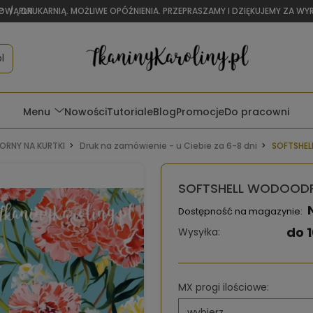
OWĄ DRUKARNIĄ. MOŻLIWE OPÓŹNIENIA. PRZEPRASZAMY I DZIĘKUJEMY ZA W
P
/
PLN
l
Menu
Nowości
Tutoriale
Blog
Promocje
Do pracowni
RNY NA KURTKI
Druk na zamówienie - u Ciebie za 6-8 dni
SOFTSHEL
SOFTSHELL WODOODPO
Dostępność na magazynie:
do 1
Wysyłka:
MX progi ilościowe: