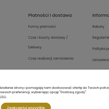
Płatności i dostawa
Inform
Formy płatności
Rabaty
Czas i koszty dostawy /
Regulami
Delivery
Polityka 
Czas realizacji zamówienia
Ustawieni
1 363
Napisz do nas
 działanie strony i pomagają nam dostosować ofertę do Twoich potr
 swoich preferencji, wybierając opcję "Dostosuj zgody".
ości.
Sklep internetowy Shoper.pl
Zaakceptuj wszystkie