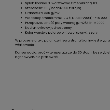
Splot: Tkanina 3-warstwowa z membraną TPU
Szerokość: 150 / nadruk 150 z krajką
Gramatura: 330 g/m2
Wodoodporność mm/H2O (EN20811:2004) : ≥ 10 000
Przepuszczalność pary wodnej g/m2/24H: ≥ 2000
Nadruk cyfrowy jednostronny
Kolor warstwy polarowej (lewej strony): szary
W procesie druku polar, czyli lewa strona tkaniny jest wy
właściwości.
Konserwacja: prać w temperaturze do 30 stopni bez wybiel
bębnowych, nie prasować.