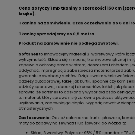
Cena dotyczy 1 mb tkaniny o szerokości 150 cm (szer
krajka).
Tkanina na zamówienie. Czas oczekiwania do 6 dni r
Tkaninę sprzedajemy co
0,5 metra.
Produkt na zamówienie nie podlega zwrotowi.
Softshell
to innowacyjny materiał 3-warstwowy, który łączy
wytrzymałość. Składa się z mocnej tkaniny zewnętrznej i m
zapewnia ochronę przed wiatrem, deszczem i chłodem, j
oddychać. Impregnacja zabezpiecza materiał przed zabru
gwarantuje swobodę ruchów. Dzięki swoim właściwościom, so
odzieży outdoorowej, takiej jak kurtki, spodnie czy kamizelk
odzieży sportowej, roboczej i akcesoriów, takich jak plecak
sprawia, że softshell to doskonały wybór dla osób ceniącyc
to materiał, który sprawdzi się zarówno podczas aktywności
użytkowania, zapewniając ciepło i wygodę nawet w niespr
atmosferycznych.
Zastosowanie:
Odzież całoroczna: kurtki, płaszcze, kombi
maty do zabawy na zewnątrz lub śpiworki do wózka itp.
Skład, 3 warstwy: Polyester 95% / 5% spandex + TPU 