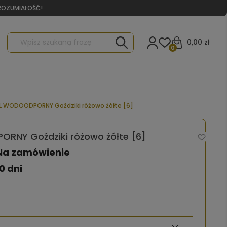
YROZUMIAŁOŚĆ!
0,00 zł
0
L WODOODPORNY Goździki różowo żółte [6]
RNY Goździki różowo żółte [6]
Na zamówienie
0 dni