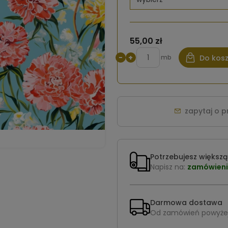
55,00 zł
−
+
mb
Do kos
zapytaj o 
Potrzebujesz większą 
Napisz na:
zamówieni
Darmowa dostawa
Od zamówień powyże