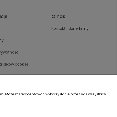
acje
O nas
Kontakt i dane firmy
ny
prywatności
a plików cookies
zeb. Możesz zaakceptować wykorzystanie przez nas wszystkich