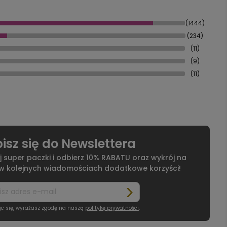
(1444)
(234)
(11)
(9)
(11)
isz się do Newslettera
j super paczki i odbierz 10% RABATU oraz wykrój na
 w kolejnych wiadomościach dodatkowe korzyści!
ąc się, wyrażasz zgodę na naszą
politykę prywatności
.