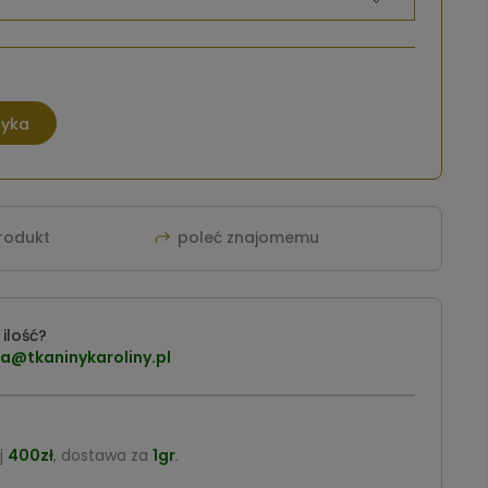
zyka
produkt
poleć znajomemu
ilość?
a@tkaninykaroliny.pl
j
400zł
, dostawa za
1gr
.