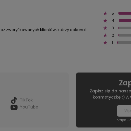
5
4
3
zez zweryfikowanych klientów, którzy dokonali
2
1
Zap
Zapisz się do nasze
kosmetyczkę :) A
TikTok
YouTube
*Zapisuj