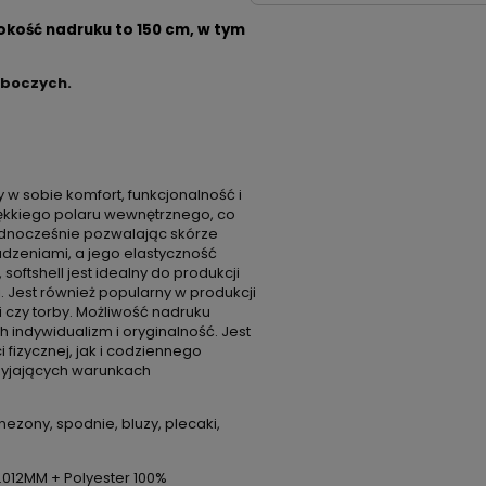
okość nadruku to 150 cm, w tym
oboczych.
 w sobie komfort, funkcjonalność i
iękkiego polaru wewnętrznego, co
ednocześnie pozwalając skórze
dzeniami, a jego elastyczność
ftshell jest idealny do produkcji
i. Jest również popularny w produkcji
i czy torby. Możliwość nadruku
h indywidualizm i oryginalność. Jest
 fizycznej, jak i codziennego
zyjających warunkach
nezony, spodnie, bluzy, plecaki,
0.012MM + Polyester 100%