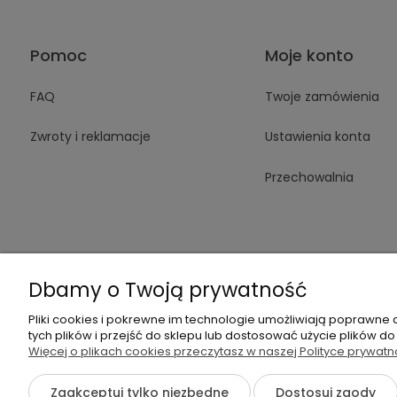
Pomoc
Moje konto
FAQ
Twoje zamówienia
Zwroty i reklamacje
Ustawienia konta
Przechowalnia
Dbamy o Twoją prywatność
+48 605 14
Pliki cookies i pokrewne im technologie umożliwiają poprawne
tych plików i przejść do sklepu lub dostosować użycie plików do
Więcej o plikach cookies przeczytasz w naszej Polityce prywatn
{literal}
Zaakceptuj tylko niezbędne
Dostosuj zgody