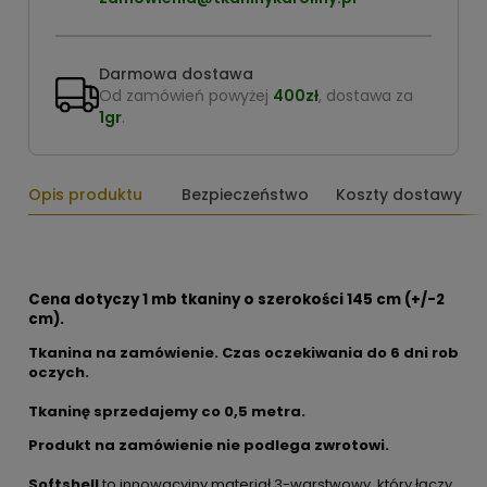
Darmowa dostawa
Od zamówień powyżej
400zł
, dostawa za
1gr
.
Opis produktu
Bezpieczeństwo
Koszty dostawy
Cena dotyczy 1 mb tkaniny o szerokości 145 cm (+/-2
cm).
Tkanina na zamówienie. Czas oczekiwania do 6 dni rob
oczych.
Tkaninę sprzedajemy co
0,5 metra.
Produkt na zamówienie nie podlega zwrotowi.
Softshell
to innowacyjny materiał 3-warstwowy, który łączy