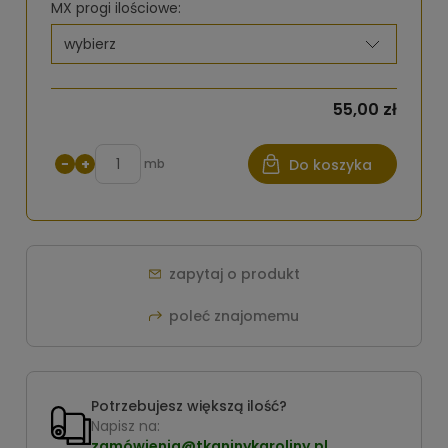
MX progi ilościowe:
55,00 zł
−
+
mb
Do koszyka
zapytaj o produkt
poleć znajomemu
Potrzebujesz większą ilość?
Napisz na:
zamówienia@tkaninykaroliny.pl