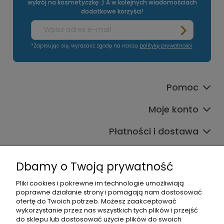
wykrój na kosmetyczkę :) A w kolejnych wiadomościach
dodatkowe korzyści!
*Zapisując się, wyrażasz zgodę na naszą
politykę prywatności
.
Pomoc
Moje konto
Płatności i dostawa
Informacje
Dbamy o Twoją prywatność
O nas
Pliki cookies i pokrewne im technologie umożliwiają
poprawne działanie strony i pomagają nam dostosować
ofertę do Twoich potrzeb. Możesz zaakceptować
wykorzystanie przez nas wszystkich tych plików i przejść
do sklepu lub dostosować użycie plików do swoich