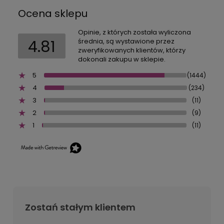
Ocena sklepu
Opinie, z których została wyliczona
4.81
średnia, są wystawione przez
zweryfikowanych klientów, którzy
dokonali zakupu w sklepie.
5
(1444)
4
(234)
3
(11)
2
(9)
1
(11)
Zostań stałym klientem