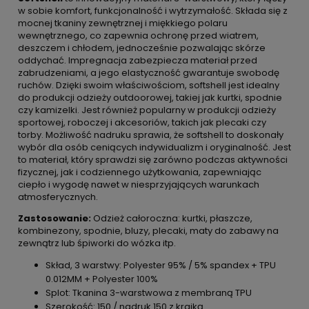
w sobie komfort, funkcjonalność i wytrzymałość. Składa się z
mocnej tkaniny zewnętrznej i miękkiego polaru
wewnętrznego, co zapewnia ochronę przed wiatrem,
deszczem i chłodem, jednocześnie pozwalając skórze
oddychać. Impregnacja zabezpiecza materiał przed
zabrudzeniami, a jego elastyczność gwarantuje swobodę
ruchów. Dzięki swoim właściwościom, softshell jest idealny
do produkcji odzieży outdoorowej, takiej jak kurtki, spodnie
czy kamizelki. Jest również popularny w produkcji odzieży
sportowej, roboczej i akcesoriów, takich jak plecaki czy
torby. Możliwość nadruku sprawia, że softshell to doskonały
wybór dla osób ceniących indywidualizm i oryginalność. Jest
to materiał, który sprawdzi się zarówno podczas aktywności
fizycznej, jak i codziennego użytkowania, zapewniając
ciepło i wygodę nawet w niesprzyjających warunkach
atmosferycznych.
Zastosowanie:
Odzież całoroczna: kurtki, płaszcze,
kombinezony, spodnie, bluzy, plecaki, maty do zabawy na
zewnątrz lub śpiworki do wózka itp.
Skład, 3 warstwy: Polyester 95% / 5% spandex + TPU
0.012MM + Polyester 100%
Splot: Tkanina 3-warstwowa z membraną TPU
Szerokość: 150 / nadruk 150 z krajką