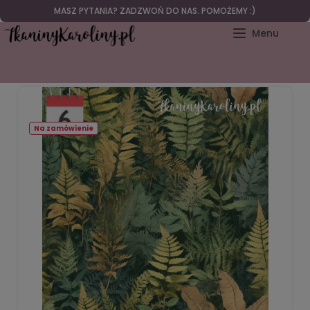
MASZ PYTANIA? ZADZWOŃ DO NAS. POMOŻEMY :)
Strona główna
TKANINY WODOODPORNE
SOFTHSELL WODOODPO
Na zamówienie