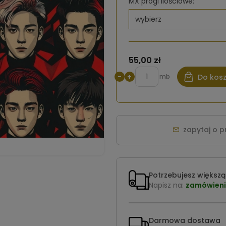
MX progi ilościowe:
55,00 zł
−
+
mb
Do kos
zapytaj o 
Potrzebujesz większą 
Napisz na:
zamówieni
Darmowa dostawa