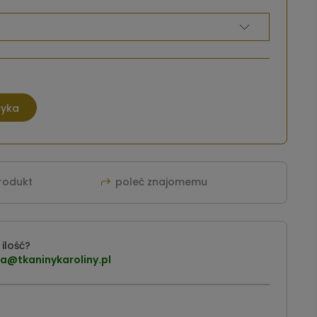
zyka
produkt
poleć znajomemu
ilość?
a@tkaninykaroliny.pl