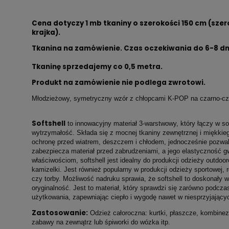
Cena dotyczy 1 mb tkaniny o szerokości 150 cm (szer
krajka).
Tkanina na zamówienie. Czas oczekiwania do 6-8 dn
Tkaninę sprzedajemy co
0,5 metra.
Produkt na zamówienie nie podlega zwrotowi.
Młodzieżowy, symetryczny wzór z chłopcami K-POP na czarno-cz
Softshell
to innowacyjny materiał 3-warstwowy, który łączy w so
wytrzymałość. Składa się z mocnej tkaniny zewnętrznej i miękkie
ochronę przed wiatrem, deszczem i chłodem, jednocześnie pozwa
zabezpiecza materiał przed zabrudzeniami, a jego elastyczność 
właściwościom, softshell jest idealny do produkcji odzieży outdooro
kamizelki. Jest również popularny w produkcji odzieży sportowej, r
czy torby. Możliwość nadruku sprawia, że softshell to doskonały 
oryginalność. Jest to materiał, który sprawdzi się zarówno podcza
użytkowania, zapewniając ciepło i wygodę nawet w niesprzyjając
Zastosowanie:
Odzież całoroczna: kurtki, płaszcze, kombinezo
zabawy na zewnątrz lub śpiworki do wózka itp.