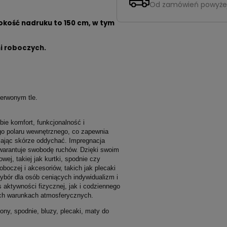
Od zamówień powyże
okość nadruku to 150 cm, w tym
i roboczych.
erwonym tle.
bie komfort, funkcjonalność i
go polaru wewnętrznego, co zapewnia
lając skórze oddychać. Impregnacja
gwarantuje swobodę ruchów. Dzięki swoim
wej, takiej jak kurtki, spodnie czy
oboczej i akcesoriów, takich jak plecaki
wybór dla osób ceniących indywidualizm i
s aktywności fizycznej, jak i codziennego
ych warunkach atmosferycznych.
ny, spodnie, bluzy, plecaki, maty do