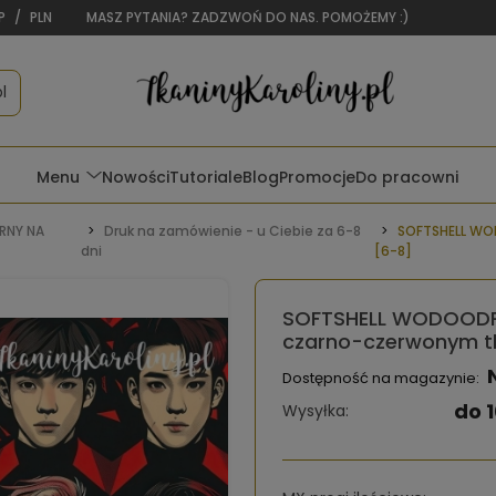
P
/
PLN
MASZ PYTANIA? ZADZWOŃ DO NAS. POMOŻEMY :)
l
Menu
Nowości
Tutoriale
Blog
Promocje
Do pracowni
RNY NA
Druk na zamówienie - u Ciebie za 6-8
SOFTSHELL WO
dni
[6-8]
SOFTSHELL WODOODP
czarno-czerwonym tl
Dostępność na magazynie:
do 1
Wysyłka: