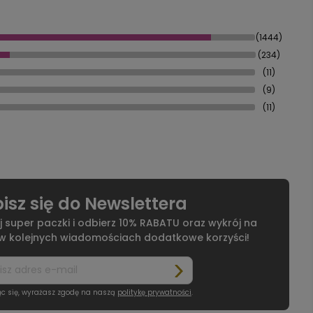
(1444)
(234)
(11)
(9)
(11)
isz się do Newslettera
j super paczki i odbierz 10% RABATU oraz wykrój na
 w kolejnych wiadomościach dodatkowe korzyści!
ąc się, wyrażasz zgodę na naszą
politykę prywatności
.