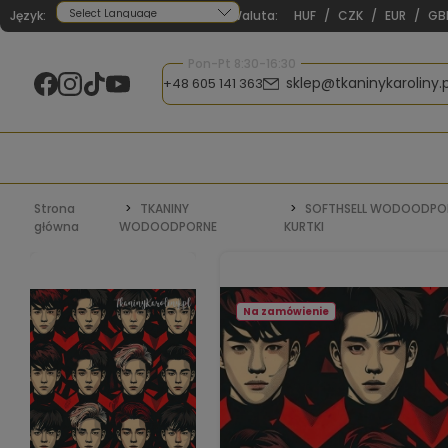
Język:
Waluta:
HUF
/
CZK
/
EUR
/
GB
Powered by
Pon-Pt 8:30-16:30
sklep@tkaninykaroliny.p
+48 605 141 363
Strona
TKANINY
SOFTHSELL WODOODPO
główna
WODOODPORNE
KURTKI
Na zamówienie