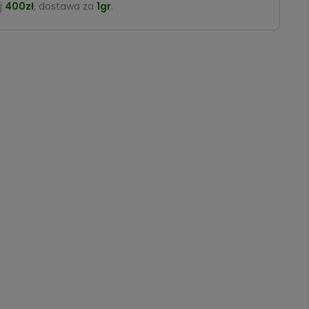
j
400zł
, dostawa za
1gr
.