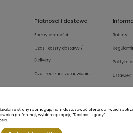
Płatności i dostawa
Inform
Formy płatności
Rabaty
Czas i koszty dostawy /
Regulami
Delivery
Polityka 
Czas realizacji zamówienia
Ustawieni
1 363
Napisz do nas
 działanie strony i pomagają nam dostosować ofertę do Twoich potr
 swoich preferencji, wybierając opcję "Dostosuj zgody".
ości.