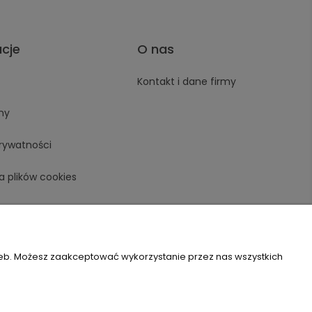
acje
O nas
Kontakt i dane firmy
ny
prywatności
a plików cookies
zeb. Możesz zaakceptować wykorzystanie przez nas wszystkich