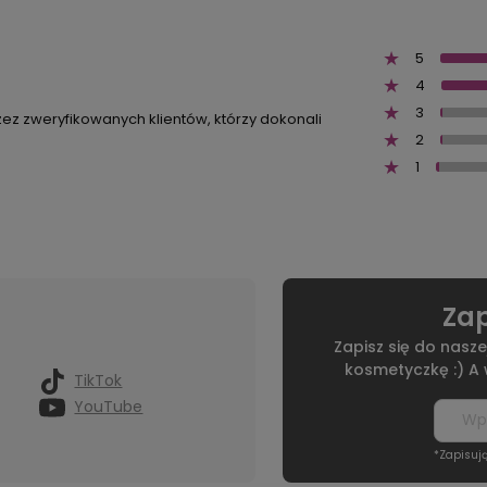
5
4
3
zez zweryfikowanych klientów, którzy dokonali
2
1
Zap
Zapisz się do nasze
kosmetyczkę :) A
TikTok
YouTube
*Zapisuj