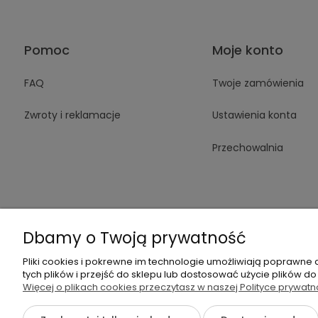
Pomoc
Moje konto
FAQ
Twoje zamówienia
Zwroty i reklamacje
Ustawienia konta
Przechowalnia
Dbamy o Twoją prywatność
+48 605 14
Pliki cookies i pokrewne im technologie umożliwiają poprawne
tych plików i przejść do sklepu lub dostosować użycie plików do
Więcej o plikach cookies przeczytasz w naszej Polityce prywatn
{literal}