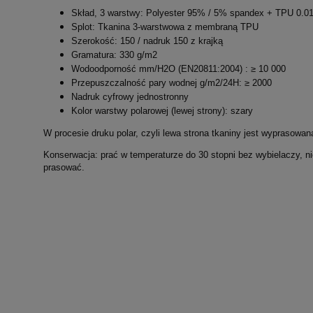
Skład, 3 warstwy: Polyester 95% / 5% spandex + TPU 0.
Splot: Tkanina 3-warstwowa z membraną TPU
Szerokość: 150 / nadruk 150 z krajką
Gramatura: 330 g/m2
Wodoodporność mm/H2O (EN20811:2004) : ≥ 10 000
Przepuszczalność pary wodnej g/m2/24H: ≥ 2000
Nadruk cyfrowy jednostronny
Kolor warstwy polarowej (lewej strony): szary
W procesie druku polar, czyli lewa strona tkaniny jest wyprasowan
Konserwacja: prać w temperaturze do 30 stopni bez wybielaczy, 
prasować.