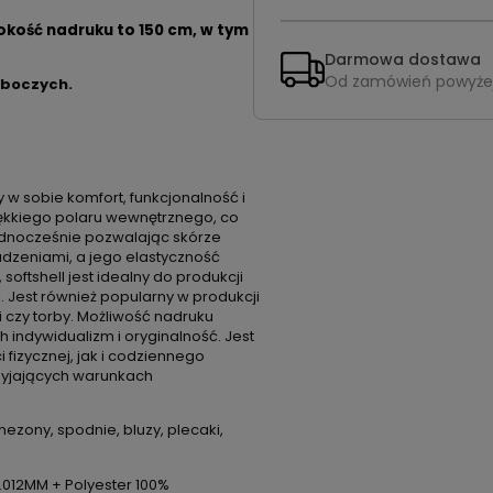
okość nadruku to 150 cm, w tym
Darmowa dostawa
Od zamówień powyże
oboczych.
 w sobie komfort, funkcjonalność i
iękkiego polaru wewnętrznego, co
ednocześnie pozwalając skórze
dzeniami, a jego elastyczność
ftshell jest idealny do produkcji
i. Jest również popularny w produkcji
i czy torby. Możliwość nadruku
h indywidualizm i oryginalność. Jest
 fizycznej, jak i codziennego
zyjających warunkach
nezony, spodnie, bluzy, plecaki,
0.012MM + Polyester 100%