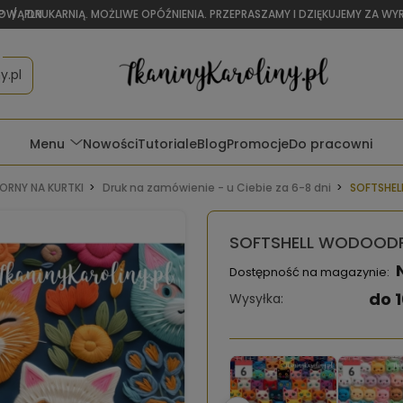
OWĄ DRUKARNIĄ. MOŻLIWE OPÓŹNIENIA. PRZEPRASZAMY I DZIĘKUJEMY ZA W
P
/
PLN
y.pl
Menu
Nowości
Tutoriale
Blog
Promocje
Do pracowni
RNY NA KURTKI
Druk na zamówienie - u Ciebie za 6-8 dni
SOFTSHEL
SOFTSHELL WODOODPO
Dostępność na magazynie:
do 1
Wysyłka: