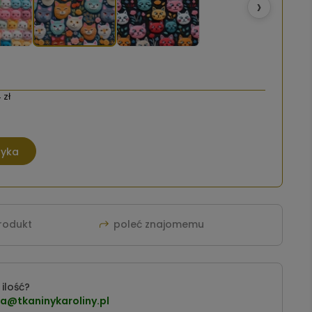
›
 zł
zyka
produkt
poleć znajomemu
ilość?
a@tkaninykaroliny.pl