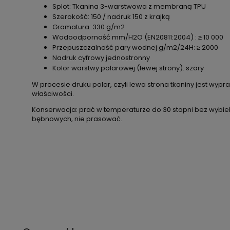
Splot: Tkanina 3-warstwowa z membraną TPU
Szerokość: 150 / nadruk 150 z krajką
Gramatura: 330 g/m2
Wodoodporność mm/H2O (EN20811:2004) : ≥ 10 000
Przepuszczalność pary wodnej g/m2/24H: ≥ 2000
Nadruk cyfrowy jednostronny
Kolor warstwy polarowej (lewej strony): szary
W procesie druku polar, czyli lewa strona tkaniny jest wy
właściwości.
Konserwacja: prać w temperaturze do 30 stopni bez wybiel
bębnowych, nie prasować.