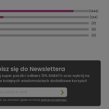
(1444)
(234)
(11)
(9)
(11)
isz się do Newslettera
j super paczki i odbierz 10% RABATU oraz wykrój na
 w kolejnych wiadomościach dodatkowe korzyści!
ąc się, wyrażasz zgodę na naszą
politykę prywatności
.