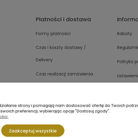
Płatności i dostawa
Inform
Formy płatności
Rabaty
Czas i koszty dostawy /
Regulami
Delivery
Polityka 
Czas realizacji zamówienia
Ustawieni
 działanie strony i pomagają nam dostosować ofertę do Twoich potr
1 363
Napisz do nas
 swoich preferencji, wybierając opcję "Dostosuj zgody".
ości.
Sklep internetowy Shoper.pl
Zaakceptuj wszystkie