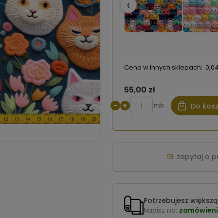
‹
Cena w innych sklepach:
0,04
55,00 zł
−
+
mb
Do kos
zapytaj o 
Potrzebujesz większą 
Napisz na:
zamówieni