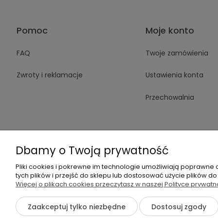
Pomoc
Moje konto
FAQ
Twoje zamówienia
Zwroty i reklamacje
Ustawienia konta
Przechowalnia
Dbamy o Twoją prywatność
Pliki cookies i pokrewne im technologie umożliwiają poprawne
+48 605 14
tych plików i przejść do sklepu lub dostosować użycie plików do
Więcej o plikach cookies przeczytasz w naszej Polityce prywatn
Zaakceptuj tylko niezbędne
Dostosuj zgody