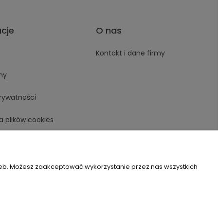
acje
O nas
Kontakt i dane firmy
ny
prywatności
a plików cookies
zeb. Możesz zaakceptować wykorzystanie przez nas wszystkich