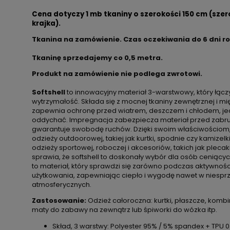
Cena dotyczy 1 mb tkaniny o szerokości 150 cm (szer
krajka).
Tkanina na zamówienie. Czas oczekiwania do 6 dni r
Tkaninę sprzedajemy co
0,5 metra.
Produkt na zamówienie nie podlega zwrotowi.
Softshell
to innowacyjny materiał 3-warstwowy, który łączy
wytrzymałość. Składa się z mocnej tkaniny zewnętrznej i m
zapewnia ochronę przed wiatrem, deszczem i chłodem, j
oddychać. Impregnacja zabezpiecza materiał przed zabru
gwarantuje swobodę ruchów. Dzięki swoim właściwościom, so
odzieży outdoorowej, takiej jak kurtki, spodnie czy kamizelk
odzieży sportowej, roboczej i akcesoriów, takich jak plecak
sprawia, że softshell to doskonały wybór dla osób ceniącyc
to materiał, który sprawdzi się zarówno podczas aktywności
użytkowania, zapewniając ciepło i wygodę nawet w niespr
atmosferycznych.
Zastosowanie:
Odzież całoroczna: kurtki, płaszcze, kombi
maty do zabawy na zewnątrz lub śpiworki do wózka itp.
Skład, 3 warstwy: Polyester 95% / 5% spandex + TPU 