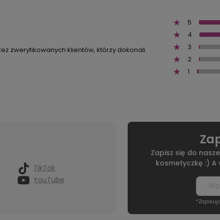
5
4
3
zez zweryfikowanych klientów, którzy dokonali
2
1
Zap
Zapisz się do nasze
kosmetyczkę :) A
TikTok
YouTube
*Zapisuj