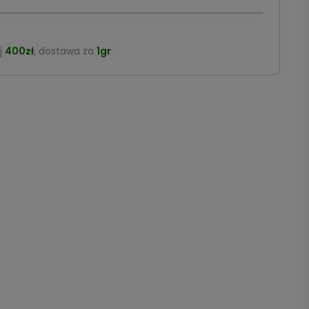
j
400zł
, dostawa za
1gr
.