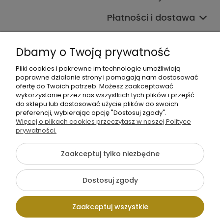
Płatności i dostawa
Informacje
Dbamy o Twoją prywatność
O nas
Pliki cookies i pokrewne im technologie umożliwiają
poprawne działanie strony i pomagają nam dostosować
ofertę do Twoich potrzeb. Możesz zaakceptować
wykorzystanie przez nas wszystkich tych plików i przejść
do sklepu lub dostosować użycie plików do swoich
preferencji, wybierając opcję "Dostosuj zgody".
Więcej o plikach cookies przeczytasz w naszej Polityce
+48 605 141 363
prywatności.
Napisz do nas
Zaakceptuj tylko niezbędne
{literal}
Dostosuj zgody
Pokaż pełną wersję strony
Zaakceptuj wszystkie
Sklep internetowy Shoper.pl