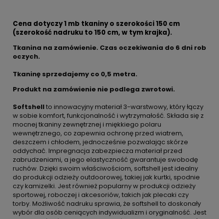
Cena dotyczy 1 mb tkaniny o szerokości 150 cm
(szerokość nadruku to 150 cm, w tym krajka).
Tkanina na zamówienie. Czas oczekiwania do 6 dni rob
oczych.
Tkaninę sprzedajemy co
0,5 metra.
Produkt na zamówienie nie podlega zwrotowi.
Softshell
to innowacyjny materiał 3-warstwowy, który łączy
w sobie komfort, funkcjonalność i wytrzymałość. Składa się z
mocnej tkaniny zewnętrznej i miękkiego polaru
wewnętrznego, co zapewnia ochronę przed wiatrem,
deszczem i chłodem, jednocześnie pozwalając skórze
oddychać. Impregnacja zabezpiecza materiał przed
zabrudzeniami, a jego elastyczność gwarantuje swobodę
ruchów. Dzięki swoim właściwościom, softshell jest idealny
do produkcji odzieży outdoorowej, takiej jak kurtki, spodnie
czy kamizelki. Jest również popularny w produkcji odzieży
sportowej, roboczej i akcesoriów, takich jak plecaki czy
torby. Możliwość nadruku sprawia, że softshell to doskonały
wybór dla osób ceniących indywidualizm i oryginalność. Jest