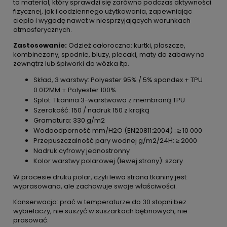
to materiał, który sprawdzi się zarówno podczas aktywności
fizycznej, jak i codziennego użytkowania, zapewniając
ciepło i wygodę nawet w niesprzyjających warunkach
atmosferycznych.
Zastosowanie:
Odzież całoroczna: kurtki, płaszcze,
kombinezony, spodnie, bluzy, plecaki, maty do zabawy na
zewnątrz lub śpiworki do wózka itp.
Skład, 3 warstwy: Polyester 95% / 5% spandex + TPU
0.012MM + Polyester 100%
Splot: Tkanina 3-warstwowa z membraną TPU
Szerokość: 150 / nadruk 150 z krajką
Gramatura: 330 g/m2
Wodoodporność mm/H2O (EN20811:2004) : ≥ 10 000
Przepuszczalność pary wodnej g/m2/24H: ≥ 2000
Nadruk cyfrowy jednostronny
Kolor warstwy polarowej (lewej strony): szary
W procesie druku polar, czyli lewa strona tkaniny jest
wyprasowana, ale zachowuje swoje właściwości.
Konserwacja: prać w temperaturze do 30 stopni bez
wybielaczy, nie suszyć w suszarkach bębnowych, nie
prasować.