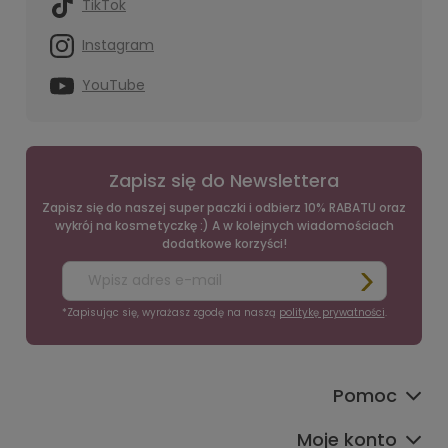
TikTok
Instagram
YouTube
Zapisz się do Newslettera
Zapisz się do naszej super paczki i odbierz 10% RABATU oraz
wykrój na kosmetyczkę :) A w kolejnych wiadomościach
dodatkowe korzyści!
*Zapisując się, wyrażasz zgodę na naszą
politykę prywatności
.
Pomoc
Moje konto