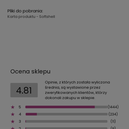
Pliki do pobrania:
Karta produktu - Softshell
Ocena sklepu
Opinie, z których została wyliczona
4.81
średnia, są wystawione przez
zweryfikowanych klientów, którzy
dokonali zakupu w sklepie.
5
(1444)
4
(234)
3
(11)
2
(9)