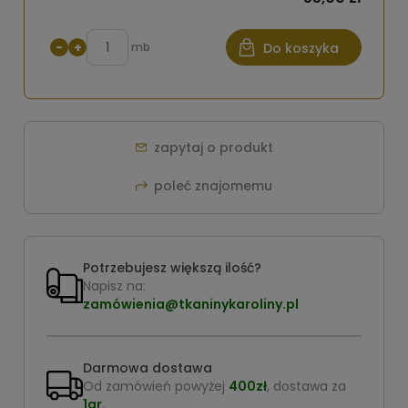
−
+
mb
Do koszyka
zapytaj o produkt
poleć znajomemu
Potrzebujesz większą ilość?
Napisz na:
zamówienia@tkaninykaroliny.pl
Darmowa dostawa
Od zamówień powyżej
400zł
, dostawa za
1gr
.