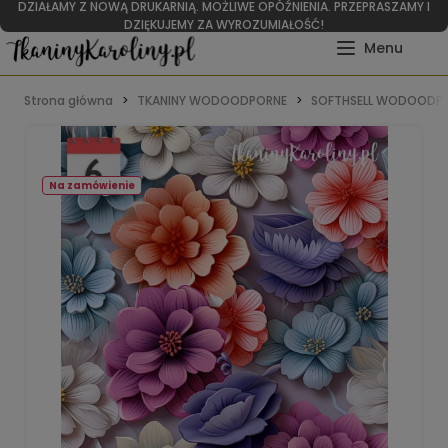
DZIAŁAMY Z NOWĄ DRUKARNIĄ. MOŻLIWE OPÓŹNIENIA. PRZEPRASZAMY I
DZIĘKUJEMY ZA WYROZUMIAŁOŚĆ!
Strona główna
TKANINY WODOODPORNE
SOFTHSELL WODOODPO
Na zamówienie