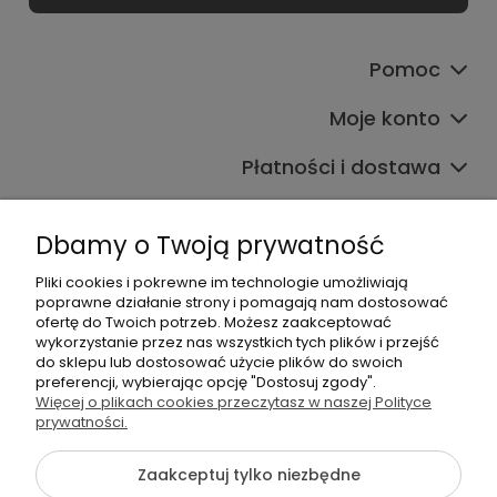
Pomoc
Moje konto
Płatności i dostawa
Informacje
Dbamy o Twoją prywatność
O nas
Pliki cookies i pokrewne im technologie umożliwiają
poprawne działanie strony i pomagają nam dostosować
ofertę do Twoich potrzeb. Możesz zaakceptować
wykorzystanie przez nas wszystkich tych plików i przejść
do sklepu lub dostosować użycie plików do swoich
preferencji, wybierając opcję "Dostosuj zgody".
Więcej o plikach cookies przeczytasz w naszej Polityce
+48 605 141 363
prywatności.
Napisz do nas
Zaakceptuj tylko niezbędne