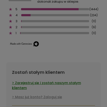
dokonali zakupu w sklepie.
5
(1444)
4
(234)
3
(11)
2
(9)
1
(11)
Zostań stałym klientem
Zarejestruj się i zostań naszym stałym
klientem
Masz już konto? Zaloguj się