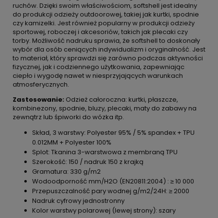
ruchów. Dzięki swoim właściwościom, softshell jest idealny
do produkcji odzieży outdoorowej, takiej jak kurtki, spodnie
czy kamizelki. Jest również popularny w produkcji odzieży
sportowej, roboczej i akcesoriów, takich jak plecaki czy
torby. Możliwość nadruku sprawia, że softshell to doskonały
wybór dla osób ceniących indywidualizm i oryginalność. Jest
to materiał, który sprawdzi się zarówno podczas aktywności
fizycznej, jak i codziennego użytkowania, zapewniając
ciepło i wygodę nawet w niesprzyjających warunkach
atmosferycznych.
Zastosowanie:
Odzież całoroczna: kurtki, płaszcze,
kombinezony, spodnie, bluzy, plecaki, maty do zabawy na
zewnątrz lub śpiworki do wózka itp.
Skład, 3 warstwy: Polyester 95% / 5% spandex + TPU
0.012MM + Polyester 100%
Splot: Tkanina 3-warstwowa z membraną TPU
Szerokość: 150 / nadruk 150 z krajką
Gramatura: 330 g/m2
Wodoodporność mm/H2O (EN20811:2004) : ≥ 10 000
Przepuszczalność pary wodnej g/m2/24H: ≥ 2000
Nadruk cyfrowy jednostronny
Kolor warstwy polarowej (lewej strony): szary