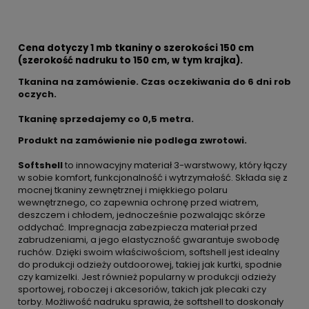
Cena dotyczy 1 mb tkaniny o szerokości 150 cm
(szerokość nadruku to 150 cm, w tym krajka).
Tkanina na zamówienie. Czas oczekiwania do 6 dni rob
oczych.
Tkaninę sprzedajemy co
0,5 metra.
Produkt na zamówienie nie podlega zwrotowi.
Softshell
to innowacyjny materiał 3-warstwowy, który łączy
w sobie komfort, funkcjonalność i wytrzymałość. Składa się z
mocnej tkaniny zewnętrznej i miękkiego polaru
wewnętrznego, co zapewnia ochronę przed wiatrem,
deszczem i chłodem, jednocześnie pozwalając skórze
oddychać. Impregnacja zabezpiecza materiał przed
zabrudzeniami, a jego elastyczność gwarantuje swobodę
ruchów. Dzięki swoim właściwościom, softshell jest idealny
do produkcji odzieży outdoorowej, takiej jak kurtki, spodnie
czy kamizelki. Jest również popularny w produkcji odzieży
sportowej, roboczej i akcesoriów, takich jak plecaki czy
torby. Możliwość nadruku sprawia, że softshell to doskonały