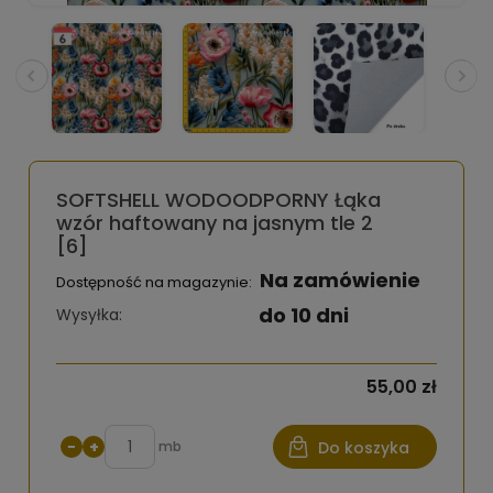
SOFTSHELL WODOODPORNY Łąka
wzór haftowany na jasnym tle 2
[6]
Na zamówienie
Dostępność na magazynie:
do 10 dni
Wysyłka:
55,00 zł
−
+
mb
Do koszyka