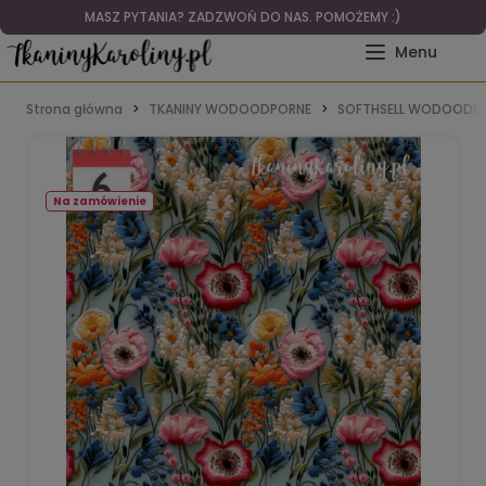
MASZ PYTANIA? ZADZWOŃ DO NAS. POMOŻEMY :)
Strona główna
TKANINY WODOODPORNE
SOFTHSELL WODOODPO
Na zamówienie