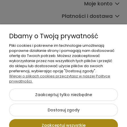
Moje konto
Płatności i dostawa
Informacje
Dbamy o Twoją prywatność
O nas
Pliki cookies i pokrewne im technologie umożliwiają
poprawne działanie strony i pomagają nam dostosować
ofertę do Twoich potrzeb. Możesz zaakceptować
wykorzystanie przez nas wszystkich tych plików i przejść
do sklepu lub dostosować użycie plików do swoich
preferencji, wybierając opcję "Dostosuj zgody".
Więcej o plikach cookies przeczytasz w naszej Polityce
+48 605 141 363
prywatności.
Napisz do nas
Zaakceptuj tylko niezbędne
{literal}
Dostosuj zgody
Pokaż pełną wersję strony
Zaakceptuj wszystkie
Sklep internetowy Shoper.pl