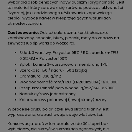
wybór dla osób ceniących indywidualizm i oryginalność. Jest
to materiał, który sprawdzi się zarówno podczas aktywności
fizycznej, jak i codziennego użytkowania, zapewniając
ciepło i wygodę nawet w niesprzyjających warunkach
atmosferycznych.
Zastosowanie:
Odzież całoroczna: kurtki, płaszcze,
kombinezony, spodnie, bluzy, plecaki, maty do zabawy na
zewnątrz lub śpiworki do wózka itp.
Skład, 3 warstwy: Polyester 95% / 5% spandex + TPU
0.012MM + Polyester 100%
Splot: Tkanina 3-warstwowa z membraną TPU
Szerokość: 150 / nadruk 150 z krajką
Gramatura: 330 g/m2
Wodoodporność mm/H2O (EN20811:2004) : ≥ 10 000
Przepuszczalność pary wodnej g/m2/24H: ≥ 2000
Nadruk cyfrowy jednostronny
Kolor warstwy polarowej (lewej strony): szary
W procesie druku polar, czyli lewa strona tkaniny jest
wyprasowana, ale zachowuje swoje właściwości.
Konserwacja: prać w temperaturze do 30 stopni bez
wybielaczy, nie suszyć w suszarkach bębnowych, nie