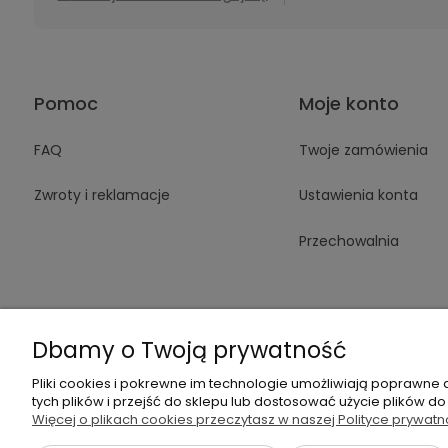
Pomoc
Moje konto
FAQ
Twoje zamówienia
Zwroty i reklamacje
Ustawienia konta
Przechowalnia
Dbamy o Twoją prywatność
Pliki cookies i pokrewne im technologie umożliwiają poprawne
+48 605 14
tych plików i przejść do sklepu lub dostosować użycie plików do
Więcej o plikach cookies przeczytasz w naszej Polityce prywatn