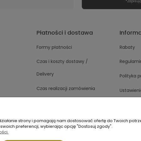
*Zapisuj
Płatności i dostawa
Inform
Formy płatności
Rabaty
Czas i koszty dostawy /
Regulami
Delivery
Polityka 
Czas realizacji zamówienia
Ustawieni
 działanie strony i pomagają nam dostosować ofertę do Twoich potr
1 363
Napisz do nas
 swoich preferencji, wybierając opcję "Dostosuj zgody".
ości.