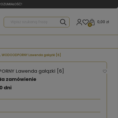
YROZUMIAŁOŚĆ!
0,00 zł
0
L WODOODPORNY Lawenda gałązki [6]
RNY Lawenda gałązki [6]
Na zamówienie
0 dni