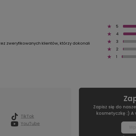
5
4
3
zez zweryfikowanych klientów, którzy dokonali
2
1
Zap
Zapisz się do nasze
kosmetyczkę :) A
TikTok
YouTube