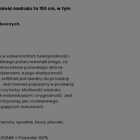
okość nadruku to 150 cm, w tym
oboczych.
 w sobie komfort, funkcjonalność i
iękkiego polaru wewnętrznego, co
ednocześnie pozwalając skórze
dzeniami, a jego elastyczność
ftshell jest idealny do produkcji
i. Jest również popularny w produkcji
i czy torby. Możliwość nadruku
h indywidualizm i oryginalność. Jest
 fizycznej, jak i codziennego
zyjających warunkach
nezony, spodnie, bluzy, plecaki,
0.012MM + Polyester 100%