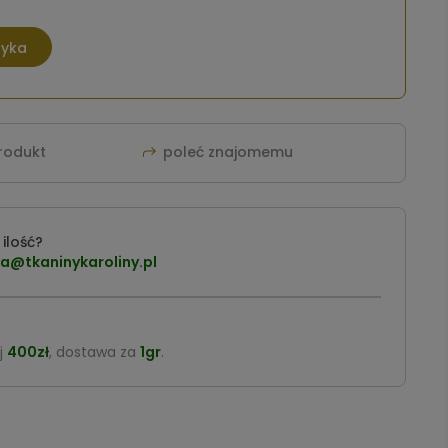
zyka
produkt
poleć znajomemu
ilość?
a@tkaninykaroliny.pl
j
400zł
, dostawa za
1gr
.