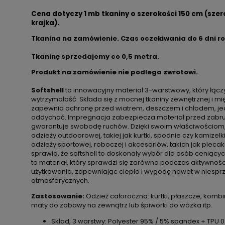
Cena dotyczy 1 mb tkaniny o szerokości 150 cm (szer
krajka).
Tkanina na zamówienie. Czas oczekiwania do 6 dni r
Tkaninę sprzedajemy co
0,5 metra.
Produkt na zamówienie nie podlega zwrotowi.
Softshell
to innowacyjny materiał 3-warstwowy, który łączy
wytrzymałość. Składa się z mocnej tkaniny zewnętrznej i m
zapewnia ochronę przed wiatrem, deszczem i chłodem, j
oddychać. Impregnacja zabezpiecza materiał przed zabru
gwarantuje swobodę ruchów. Dzięki swoim właściwościom, so
odzieży outdoorowej, takiej jak kurtki, spodnie czy kamizelk
odzieży sportowej, roboczej i akcesoriów, takich jak plecak
sprawia, że softshell to doskonały wybór dla osób ceniącyc
to materiał, który sprawdzi się zarówno podczas aktywności
użytkowania, zapewniając ciepło i wygodę nawet w niespr
atmosferycznych.
Zastosowanie:
Odzież całoroczna: kurtki, płaszcze, kombi
maty do zabawy na zewnątrz lub śpiworki do wózka itp.
Skład, 3 warstwy: Polyester 95% / 5% spandex + TPU 