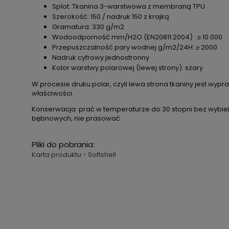
Splot: Tkanina 3-warstwowa z membraną TPU
Szerokość: 150 / nadruk 150 z krajką
Gramatura: 330 g/m2
Wodoodporność mm/H2O (EN20811:2004) : ≥ 10 000
Przepuszczalność pary wodnej g/m2/24H: ≥ 2000
Nadruk cyfrowy jednostronny
Kolor warstwy polarowej (lewej strony): szary
W procesie druku polar, czyli lewa strona tkaniny jest wy
właściwości.
Konserwacja: prać w temperaturze do 30 stopni bez wybiel
bębnowych, nie prasować.
Pliki do pobrania:
Karta produktu - Softshell