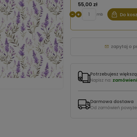
55,00 zł
−
+
mb
Do kos
zapytaj o 
Potrzebujesz większą 
Napisz na:
zamówieni
Darmowa dostawa
Od zamówień powyże