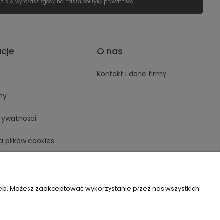
ąc się, wyrażasz zgodę na naszą
politykę prywatności
.
acje
O nas
Kontakt i dane firmy
ny
prywatności
a plików cookies
zeb. Możesz zaakceptować wykorzystanie przez nas wszystkich