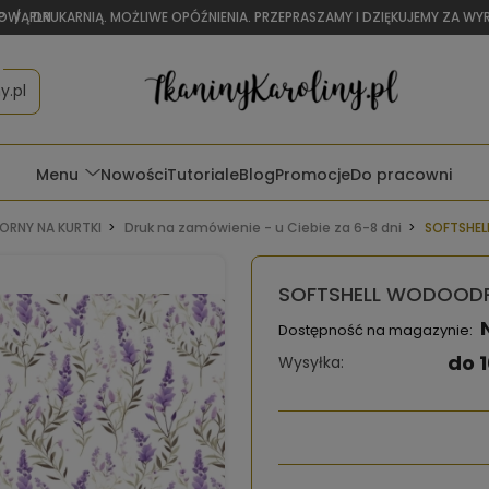
OWĄ DRUKARNIĄ. MOŻLIWE OPÓŹNIENIA. PRZEPRASZAMY I DZIĘKUJEMY ZA W
P
/
PLN
y.pl
Menu
Nowości
Tutoriale
Blog
Promocje
Do pracowni
RNY NA KURTKI
Druk na zamówienie - u Ciebie za 6-8 dni
SOFTSHEL
SOFTSHELL WODOODPO
Dostępność na magazynie:
do 1
Wysyłka: