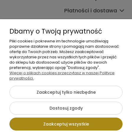
Płatności i dostawa
Informacje
Dbamy o Twoją prywatność
O nas
Pliki cookies i pokrewne im technologie umożliwiają
poprawne działanie strony i pomagają nam dostosować
ofertę do Twoich potrzeb. Możesz zaakceptować
wykorzystanie przez nas wszystkich tych plików i przejść
do sklepu lub dostosować użycie plików do swoich
preferencji, wybierając opcję "Dostosuj zgody".
Więcej o plikach cookies przeczytasz w naszej Polityce
+48 605 141 363
prywatności.
Napisz do nas
Zaakceptuj tylko niezbędne
{literal}
Dostosuj zgody
Pokaż pełną wersję strony
Zaakceptuj wszystkie
Sklep internetowy Shoper.pl