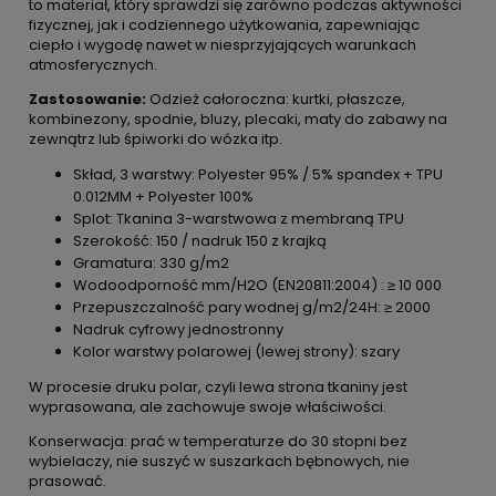
to materiał, który sprawdzi się zarówno podczas aktywności
fizycznej, jak i codziennego użytkowania, zapewniając
ciepło i wygodę nawet w niesprzyjających warunkach
atmosferycznych.
Zastosowanie:
Odzież całoroczna: kurtki, płaszcze,
kombinezony, spodnie, bluzy, plecaki, maty do zabawy na
zewnątrz lub śpiworki do wózka itp.
Skład, 3 warstwy: Polyester 95% / 5% spandex + TPU
0.012MM + Polyester 100%
Splot: Tkanina 3-warstwowa z membraną TPU
Szerokość: 150 / nadruk 150 z krajką
Gramatura: 330 g/m2
Wodoodporność mm/H2O (EN20811:2004) : ≥ 10 000
Przepuszczalność pary wodnej g/m2/24H: ≥ 2000
Nadruk cyfrowy jednostronny
Kolor warstwy polarowej (lewej strony): szary
W procesie druku polar, czyli lewa strona tkaniny jest
wyprasowana, ale zachowuje swoje właściwości.
Konserwacja: prać w temperaturze do 30 stopni bez
wybielaczy, nie suszyć w suszarkach bębnowych, nie
prasować.