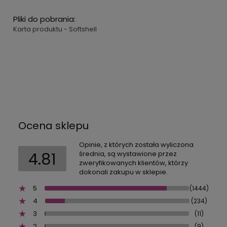
Pliki do pobrania:
Karta produktu - Softshell
Ocena sklepu
Opinie, z których została wyliczona
4.81
średnia, są wystawione przez
zweryfikowanych klientów, którzy
dokonali zakupu w sklepie.
5
(1444)
4
(234)
3
(11)
2
(9)