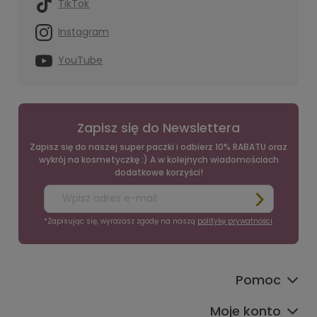
TikTok
Instagram
YouTube
Zapisz się do Newslettera
Zapisz się do naszej super paczki i odbierz 10% RABATU oraz
wykrój na kosmetyczkę :) A w kolejnych wiadomościach
dodatkowe korzyści!
*Zapisując się, wyrażasz zgodę na naszą
politykę prywatności
.
Pomoc
Moje konto