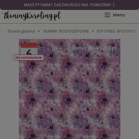
MASZ PYTANIA? ZADZWOŃ DO NAS. POMOŻEMY :)
Strona główna
TKANINY WODOODPORNE
SOFTHSELL WODOODPO
Na zamówienie