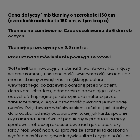
Cena dotyczy 1 mb tkaniny o szerokości 150 cm
(szerokość nadruku to 150 cm, w tym krajka).
Tkanina na zamówienie. Czas oczekiwania do 6 dni rob
oczych.
Tkaninę sprzedajemy co
0,5 metra.
Produkt na zamówienie nie podlega zwrotowi.
Softshell
to innowacyjny materiał 3-warstwowy, który łączy
w sobie komfort, funkcjonalność i wytrzymałość. Składa się z
mocnej tkaniny zewnętrznej i miękkiego polaru
wewnętrznego, co zapewnia ochronę przed wiatrem,
deszczem i chłodem, jednocześnie pozwalając skórze
oddychać. Impregnacja zabezpiecza materiał przed
zabrudzeniami, a jego elastyczność gwarantuje swobodę
ruchów. Dzięki swoim właściwościom, softshell jest idealny
do produkcji odzieży outdoorowej, takiej jak kurtki, spodnie
czy kamizelki. Jest również popularny w produkcji odzieży
sportowej, roboczej i akcesoriów, takich jak plecaki czy
torby. Możliwość nadruku sprawia, że softshell to doskonały
wybór dla osób ceniących indywidualizm i oryginalność. Jest