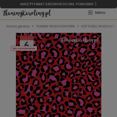
MASZ PYTANIA? ZADZWOŃ DO NAS. POMOŻEMY :)
Strona główna
TKANINY WODOODPORNE
SOFTHSELL WODOODPO
Na zamówienie