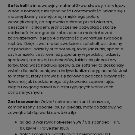
Softshell
to innowacyjny materiał 3-warstwowy, który łączy
w sobie komfort, funkcjonalność i wytrzymałość. Składa się z
mocnej tkaniny zewnętrznej i miękkiego polaru
wewnętrznego, co zapewnia ochronę przed wiatrem,
deszczem i chłodem, jednocześnie pozwalając skórze
oddychać. Impregnacja zabezpiecza materiał przed
zabrudzeniami, a jego elastyczność gwarantuje swobodę
ruchów. Dzięki swoim właściwościom, softshell jest idealny
do produkcji odzieży outdoorowej, takiej jak kurtki, spodnie
czy kamizelki. Jest również popularny w produkcji odzieży
sportowej, roboczej i akcesoriów, takich jak plecaki czy
torby. Możliwość nadruku sprawia, że softshell to doskonały
wybór dla osób ceniących indywidualizm i oryginalność. Jest
to materiał, który sprawdzi się zarówno podczas aktywności
fizycznej, jak i codziennego użytkowania, zapewniając
ciepło i wygodę nawet w niesprzyjających warunkach
atmosferycznych.
Zastosowanie:
Odzież całoroczna: kurtki, płaszcze,
kombinezony, spodnie, bluzy, plecaki, maty do zabawy na
zewnątrz lub śpiworki do wózka itp.
Skład, 3 warstwy: Polyester 95% / 5% spandex + TPU
0.012MM + Polyester 100%
Splot: Tkanina 3-warstwowa z membraną TPU