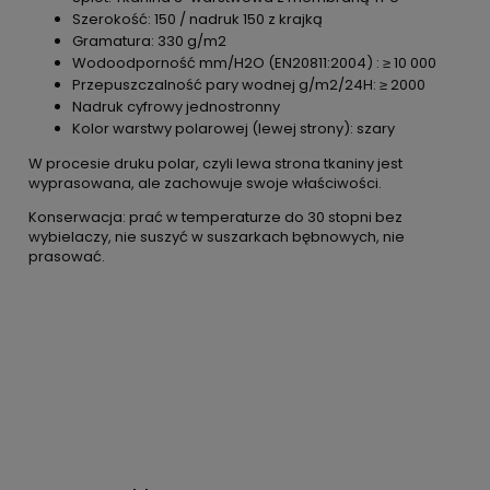
Szerokość: 150 / nadruk 150 z krajką
Gramatura: 330 g/m2
Wodoodporność mm/H2O (EN20811:2004) : ≥ 10 000
Przepuszczalność pary wodnej g/m2/24H: ≥ 2000
Nadruk cyfrowy jednostronny
Kolor warstwy polarowej (lewej strony): szary
W procesie druku polar, czyli lewa strona tkaniny jest
wyprasowana, ale zachowuje swoje właściwości.
Konserwacja: prać w temperaturze do 30 stopni bez
wybielaczy, nie suszyć w suszarkach bębnowych, nie
prasować.