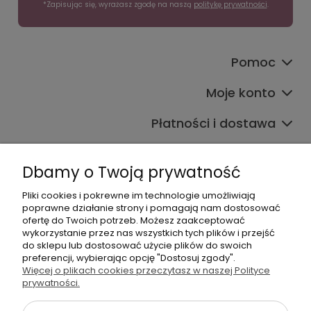
*Zapisując się, wyrażasz zgodę na naszą
politykę prywatności
.
Pomoc
Moje konto
Płatności i dostawa
Informacje
Dbamy o Twoją prywatność
O nas
Pliki cookies i pokrewne im technologie umożliwiają
poprawne działanie strony i pomagają nam dostosować
ofertę do Twoich potrzeb. Możesz zaakceptować
wykorzystanie przez nas wszystkich tych plików i przejść
do sklepu lub dostosować użycie plików do swoich
preferencji, wybierając opcję "Dostosuj zgody".
Więcej o plikach cookies przeczytasz w naszej Polityce
+48 605 141 363
prywatności.
Napisz do nas