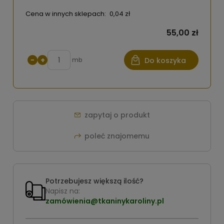
Cena w innych sklepach:
0,04 zł
55,00 zł
−
+
mb
Do koszyka
zapytaj o produkt
poleć znajomemu
Potrzebujesz większą ilość?
Napisz na:
zamówienia@tkaninykaroliny.pl