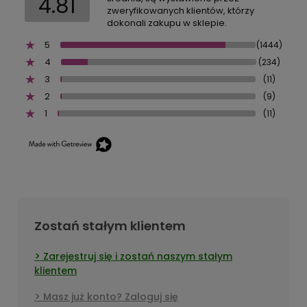
4.81
zweryfikowanych klientów, którzy
dokonali zakupu w sklepie.
5
(1444)
4
(234)
3
(11)
2
(9)
1
(11)
Zostań stałym klientem
Zarejestruj się i zostań naszym stałym
klientem
Masz już konto? Zaloguj się