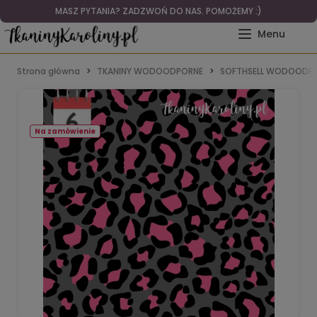
MASZ PYTANIA? ZADZWOŃ DO NAS. POMOŻEMY :)
Strona główna
TKANINY WODOODPORNE
SOFTHSELL WODOODPO
Na zamówienie