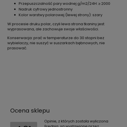
Przepuszczalność pary wodnej g/m2/24H: ≥ 2000
Nadruk cyfrowy jednostronny
Kolor warstwy polarowej (lewej strony): szary
W procesie druku polar, czyli lewa strona tkaniny jest
wyprasowana, ale zachowuje swoje właściwości.
Konserwacja: prać w temperaturze do 30 stopni bez
wybielaczy, nie suszyć w suszarkach bębnowych, nie
prasować.
Ocena sklepu
Opinie, z których została wyliczona
średnia, są wystawione przez