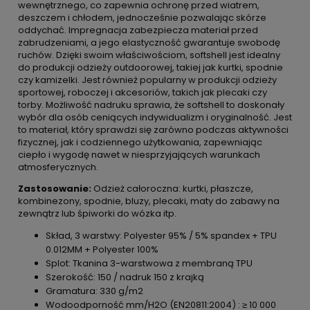
wewnętrznego, co zapewnia ochronę przed wiatrem,
deszczem i chłodem, jednocześnie pozwalając skórze
oddychać. Impregnacja zabezpiecza materiał przed
zabrudzeniami, a jego elastyczność gwarantuje swobodę
ruchów. Dzięki swoim właściwościom, softshell jest idealny
do produkcji odzieży outdoorowej, takiej jak kurtki, spodnie
czy kamizelki. Jest również popularny w produkcji odzieży
sportowej, roboczej i akcesoriów, takich jak plecaki czy
torby. Możliwość nadruku sprawia, że softshell to doskonały
wybór dla osób ceniących indywidualizm i oryginalność. Jest
to materiał, który sprawdzi się zarówno podczas aktywności
fizycznej, jak i codziennego użytkowania, zapewniając
ciepło i wygodę nawet w niesprzyjających warunkach
atmosferycznych.
Zastosowanie:
Odzież całoroczna: kurtki, płaszcze,
kombinezony, spodnie, bluzy, plecaki, maty do zabawy na
zewnątrz lub śpiworki do wózka itp.
Skład, 3 warstwy: Polyester 95% / 5% spandex + TPU
0.012MM + Polyester 100%
Splot: Tkanina 3-warstwowa z membraną TPU
Szerokość: 150 / nadruk 150 z krajką
Gramatura: 330 g/m2
Wodoodporność mm/H2O (EN20811:2004) : ≥ 10 000