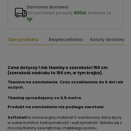
Darmowa dostawa
Od zamówień powyżej
400zł
, dostawa za
1gr
.
Opis produktu
Bezpieczeństwo
Koszty dostawy
Cena dotyczy 1 mb tkaniny o szerokości 150 cm
(szerokość nadruku to 150 cm, w tym krajka).
Tkanina na zamówienie. Czas oczekiwania do 6 dni rob
oczych.
Tkaninę sprzedajemy co
0,5 metra.
Produkt na zamówienie nie podlega zwrotowi.
Softshell
to innowacyjny materiał 3-warstwowy, który łączy
w sobie komfort, funkcjonalność i wytrzymałość. Składa się z
mocnej tkaniny zewnętrznej i miękkiego polaru