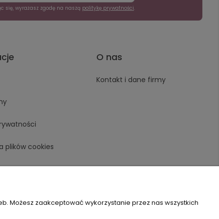
ąc się, wyrażasz zgodę na naszą
politykę prywatności
.
acje
O nas
Kontakt i dane firmy
ny
prywatności
a plików cookies
zeb. Możesz zaakceptować wykorzystanie przez nas wszystkich