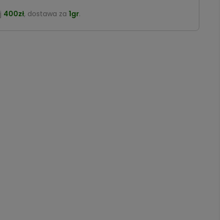
j
400zł
, dostawa za
1gr
.