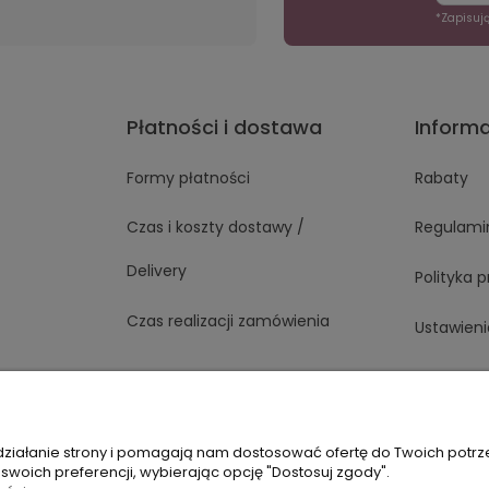
*Zapisuj
Płatności i dostawa
Inform
Formy płatności
Rabaty
Czas i koszty dostawy /
Regulami
Delivery
Polityka 
Czas realizacji zamówienia
Ustawieni
1 363
Napisz do nas
 działanie strony i pomagają nam dostosować ofertę do Twoich potr
 swoich preferencji, wybierając opcję "Dostosuj zgody".