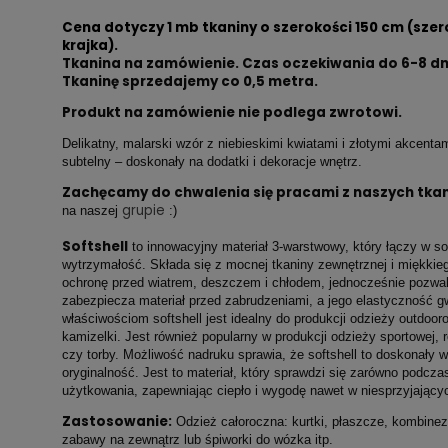
Cena dotyczy 1 mb tkaniny o szerokości 150 cm (szer
krajka).
Tkanina na zamówienie. Czas oczekiwania do 6-8 dn
Tkaninę sprzedajemy co
0,5 metra.
Produkt na zamówienie nie podlega zwrotowi.
Delikatny, malarski wzór z niebieskimi kwiatami i złotymi akcenta
subtelny – doskonały na dodatki i dekoracje wnętrz.
Zachęcamy do chwalenia się pracami z naszych tkan
grupie
na naszej
:)
Softshell
to innowacyjny materiał 3-warstwowy, który łączy w so
wytrzymałość. Składa się z mocnej tkaniny zewnętrznej i miękkie
ochronę przed wiatrem, deszczem i chłodem, jednocześnie pozwa
zabezpiecza materiał przed zabrudzeniami, a jego elastyczność 
właściwościom softshell jest idealny do produkcji odzieży outdoorow
kamizelki. Jest również popularny w produkcji odzieży sportowej, r
czy torby. Możliwość nadruku sprawia, że softshell to doskonały 
oryginalność. Jest to materiał, który sprawdzi się zarówno podcza
użytkowania, zapewniając ciepło i wygodę nawet w niesprzyjając
Zastosowanie:
Odzież całoroczna: kurtki, płaszcze, kombinezo
zabawy na zewnątrz lub śpiworki do wózka itp.