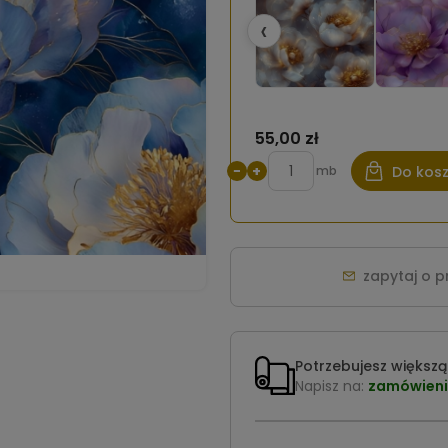
‹
55,00 zł
−
+
mb
Do kos
zapytaj o 
Potrzebujesz większą 
Napisz na:
zamówieni