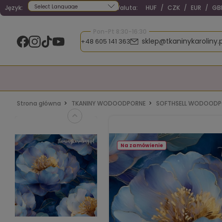
Język:
Waluta:
HUF
/
CZK
/
EUR
/
GB
Powered by
Pon-Pt 8:30-16:30
sklep@tkaninykaroliny.p
+48 605 141 363
Strona główna
TKANINY WODOODPORNE
SOFTHSELL WODOODPO
Na zamówienie