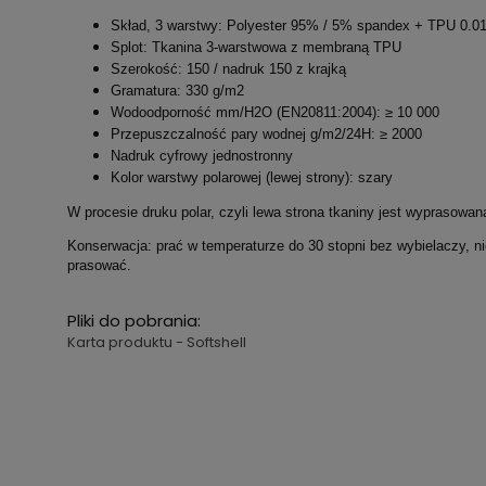
Skład, 3 warstwy: Polyester 95% / 5% spandex + TPU 0.
Splot: Tkanina 3-warstwowa z membraną TPU
Szerokość: 150 / nadruk 150 z krajką
Gramatura: 330 g/m2
Wodoodporność mm/H2O (EN20811:2004): ≥ 10 000
Przepuszczalność pary wodnej g/m2/24H: ≥ 2000
Nadruk cyfrowy jednostronny
Kolor warstwy polarowej (lewej strony): szary
W procesie druku polar, czyli lewa strona tkaniny jest wyprasowan
Konserwacja: prać w temperaturze do 30 stopni bez wybielaczy, 
prasować.
Pliki do pobrania:
Karta produktu - Softshell