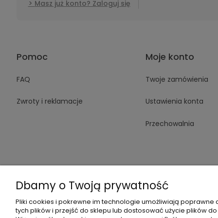
Masz już konto? Zaloguj się
Pomoc
Moje konto
FAQ
Twoje zamówienia
Zwroty i reklamacje
Ustawienia konta
Przechowalnia
Dbamy o Twoją prywatność
+48 605 14
Pliki cookies i pokrewne im technologie umożliwiają poprawne
tych plików i przejść do sklepu lub dostosować użycie plików do