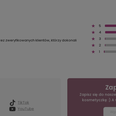
5
4
3
zez zweryfikowanych klientów, którzy dokonali
2
1
Zap
Zapisz się do nasze
kosmetyczkę :) A
TikTok
YouTube