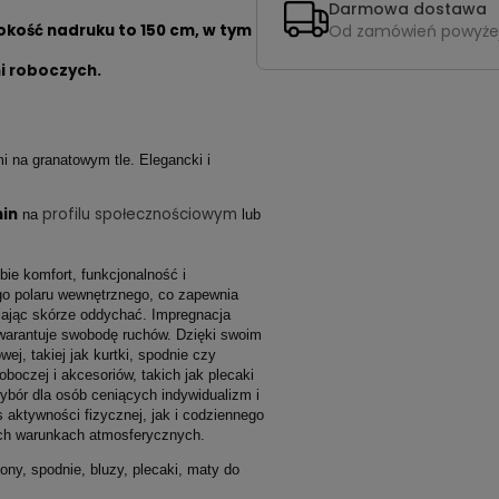
Darmowa dostawa
Od zamówień powyże
okość nadruku to 150 cm, w tym
i roboczych.
mi na granatowym tle. Elegancki i
in
profilu społecznościowym
na
lub
bie komfort, funkcjonalność i
go polaru wewnętrznego, co zapewnia
lając skórze oddychać. Impregnacja
gwarantuje swobodę ruchów. Dzięki swoim
ej, takiej jak kurtki, spodnie czy
oboczej i akcesoriów, takich jak plecaki
wybór dla osób ceniących indywidualizm i
s aktywności fizycznej, jak i codziennego
ych warunkach atmosferycznych.
ny, spodnie, bluzy, plecaki, maty do