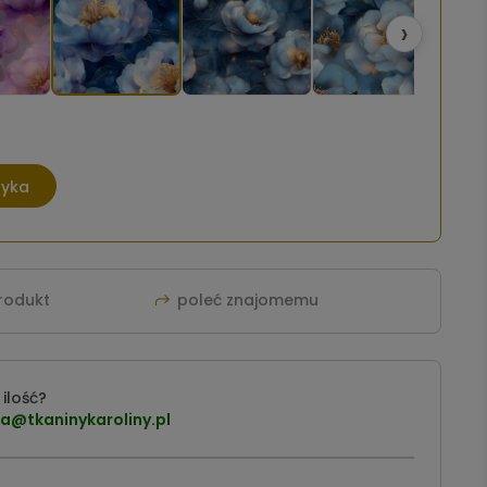
›
zyka
produkt
poleć znajomemu
ilość?
a@tkaninykaroliny.pl