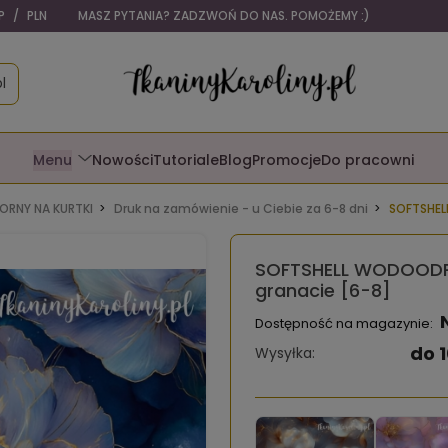
P
/
PLN
MASZ PYTANIA? ZADZWOŃ DO NAS. POMOŻEMY :)
l
Menu
Nowości
Tutoriale
Blog
Promocje
Do pracowni
RNY NA KURTKI
Druk na zamówienie - u Ciebie za 6-8 dni
SOFTSHEL
SOFTSHELL WODOODPO
granacie [6-8]
Dostępność na magazynie:
do 1
Wysyłka: