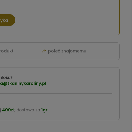
zyka
produkt
poleć znajomemu
ilość?
a@tkaninykaroliny.pl
j
400zł
, dostawa za
1gr
.