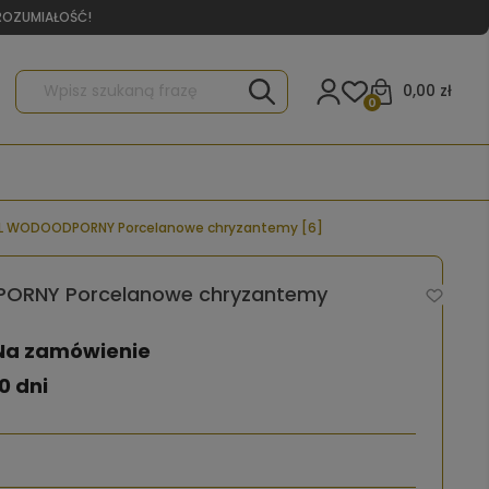
YROZUMIAŁOŚĆ!
0,00 zł
0
L WODOODPORNY Porcelanowe chryzantemy [6]
ORNY Porcelanowe chryzantemy
Na zamówienie
0 dni