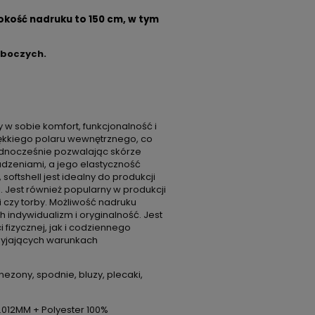
okość nadruku to 150 cm, w tym
oboczych.
 w sobie komfort, funkcjonalność i
iękkiego polaru wewnętrznego, co
ednocześnie pozwalając skórze
dzeniami, a jego elastyczność
ftshell jest idealny do produkcji
i. Jest również popularny w produkcji
i czy torby. Możliwość nadruku
h indywidualizm i oryginalność. Jest
 fizycznej, jak i codziennego
zyjających warunkach
nezony, spodnie, bluzy, plecaki,
0.012MM + Polyester 100%