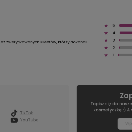
5
4
3
zez zweryfikowanych klientów, którzy dokonali
2
1
Zap
Zapisz się do nasze
kosmetyczkę :) A
TikTok
YouTube