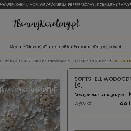
OWĄ DRUKARNIĄ. MOŻLIWE OPÓŹNIENIA. PRZEPRASZAMY I DZIĘKUJEMY ZA W
P
/
PLN
Menu
Nowości
Tutoriale
Blog
Promocje
Do pracowni
RNY NA KURTKI
Druk na zamówienie - u Ciebie za 6-8 dni
SOFTSHEL
SOFTSHELL WODOODP
[6]
Dostępność na magazynie:
do 1
Wysyłka: