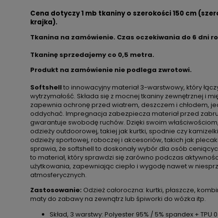
Cena dotyczy 1 mb tkaniny o szerokości 150 cm (szer
krajka).
Tkanina na zamówienie. Czas oczekiwania do 6 dni r
Tkaninę sprzedajemy co
0,5 metra.
Produkt na zamówienie nie podlega zwrotowi.
Softshell
to innowacyjny materiał 3-warstwowy, który łączy
wytrzymałość. Składa się z mocnej tkaniny zewnętrznej i m
zapewnia ochronę przed wiatrem, deszczem i chłodem, j
oddychać. Impregnacja zabezpiecza materiał przed zabru
gwarantuje swobodę ruchów. Dzięki swoim właściwościom, so
odzieży outdoorowej, takiej jak kurtki, spodnie czy kamizelk
odzieży sportowej, roboczej i akcesoriów, takich jak plecak
sprawia, że softshell to doskonały wybór dla osób ceniącyc
to materiał, który sprawdzi się zarówno podczas aktywności
użytkowania, zapewniając ciepło i wygodę nawet w niespr
atmosferycznych.
Zastosowanie:
Odzież całoroczna: kurtki, płaszcze, kombi
maty do zabawy na zewnątrz lub śpiworki do wózka itp.
Skład, 3 warstwy: Polyester 95% / 5% spandex + TPU 