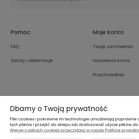
Pomoc
Moje konto
FAQ
Twoje zamówienia
Zwroty i reklamacje
Ustawienia konta
Przechowalnia
Dbamy o Twoją prywatność
Pliki cookies i pokrewne im technologie umożliwiają poprawne
+48 605 14
tych plików i przejść do sklepu lub dostosować użycie plików do
Więcej o plikach cookies przeczytasz w naszej Polityce prywatn