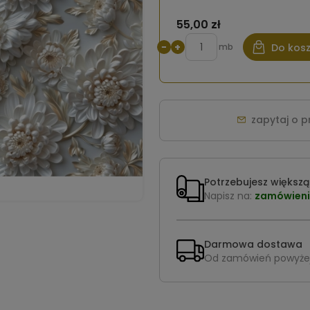
55,00 zł
−
+
mb
Do kos
zapytaj o 
Potrzebujesz większą 
Napisz na:
zamówieni
Darmowa dostawa
Od zamówień powyże