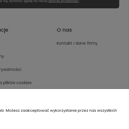
ąc się, wyrażasz zgodę na naszą
politykę prywatności
.
acje
O nas
Kontakt i dane firmy
ny
prywatności
a plików cookies
zeb. Możesz zaakceptować wykorzystanie przez nas wszystkich