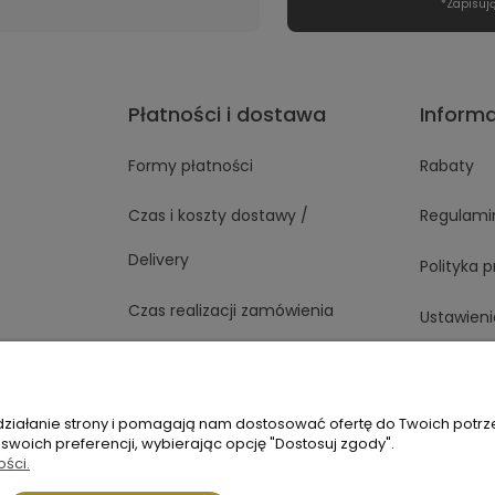
*Zapisuj
Płatności i dostawa
Inform
Formy płatności
Rabaty
Czas i koszty dostawy /
Regulami
Delivery
Polityka 
Czas realizacji zamówienia
Ustawieni
 działanie strony i pomagają nam dostosować ofertę do Twoich potr
1 363
Napisz do nas
 swoich preferencji, wybierając opcję "Dostosuj zgody".
ości.