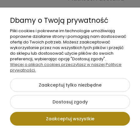
Informacje
Dbamy o Twoją prywatność
O nas
Pliki cookies i pokrewne im technologie umożliwiają
poprawne działanie strony i pomagają nam dostosować
ofertę do Twoich potrzeb. Możesz zaakceptować
wykorzystanie przez nas wszystkich tych plików i przejść
do sklepu lub dostosować użycie plików do swoich
preferencji, wybierając opcję "Dostosuj zgody".
Więcej o plikach cookies przeczytasz w naszej Polityce
+48 605 141 363
prywatności.
Napisz do nas
Zaakceptuj tylko niezbędne
{literal}
Dostosuj zgody
Pokaż pełną wersję strony
Zaakceptuj wszystkie
Sklep internetowy Shoper.pl