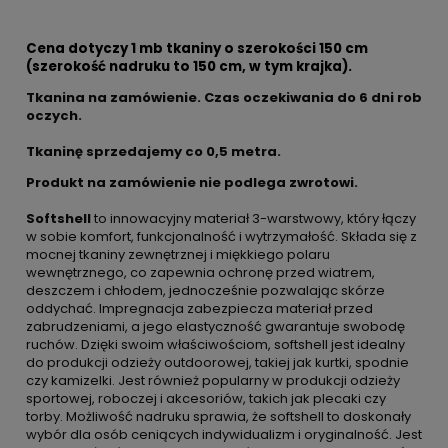
Cena dotyczy 1 mb tkaniny o szerokości 150 cm
(szerokość nadruku to 150 cm, w tym krajka).
Tkanina na zamówienie. Czas oczekiwania do 6 dni rob
oczych.
Tkaninę sprzedajemy co
0,5 metra.
Produkt na zamówienie nie podlega zwrotowi.
Softshell
to innowacyjny materiał 3-warstwowy, który łączy
w sobie komfort, funkcjonalność i wytrzymałość. Składa się z
mocnej tkaniny zewnętrznej i miękkiego polaru
wewnętrznego, co zapewnia ochronę przed wiatrem,
deszczem i chłodem, jednocześnie pozwalając skórze
oddychać. Impregnacja zabezpiecza materiał przed
zabrudzeniami, a jego elastyczność gwarantuje swobodę
ruchów. Dzięki swoim właściwościom, softshell jest idealny
do produkcji odzieży outdoorowej, takiej jak kurtki, spodnie
czy kamizelki. Jest również popularny w produkcji odzieży
sportowej, roboczej i akcesoriów, takich jak plecaki czy
torby. Możliwość nadruku sprawia, że softshell to doskonały
wybór dla osób ceniących indywidualizm i oryginalność. Jest