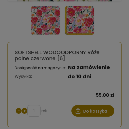
SOFTSHELL WODOODPORNY Róże
polne czerwone [6]
Na zamówienie
Dostępność na magazynie:
do 10 dni
Wysyłka:
55,00 zł
−
+
mb
Do koszyka