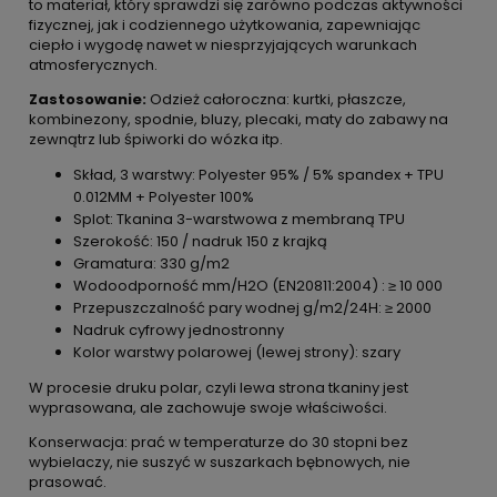
to materiał, który sprawdzi się zarówno podczas aktywności
fizycznej, jak i codziennego użytkowania, zapewniając
ciepło i wygodę nawet w niesprzyjających warunkach
atmosferycznych.
Zastosowanie:
Odzież całoroczna: kurtki, płaszcze,
kombinezony, spodnie, bluzy, plecaki, maty do zabawy na
zewnątrz lub śpiworki do wózka itp.
Skład, 3 warstwy: Polyester 95% / 5% spandex + TPU
0.012MM + Polyester 100%
Splot: Tkanina 3-warstwowa z membraną TPU
Szerokość: 150 / nadruk 150 z krajką
Gramatura: 330 g/m2
Wodoodporność mm/H2O (EN20811:2004) : ≥ 10 000
Przepuszczalność pary wodnej g/m2/24H: ≥ 2000
Nadruk cyfrowy jednostronny
Kolor warstwy polarowej (lewej strony): szary
W procesie druku polar, czyli lewa strona tkaniny jest
wyprasowana, ale zachowuje swoje właściwości.
Konserwacja: prać w temperaturze do 30 stopni bez
wybielaczy, nie suszyć w suszarkach bębnowych, nie
prasować.