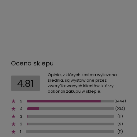
Ocena sklepu
Opinie, z których została wyliczona
4.81
średnia, są wystawione przez
zweryfikowanych klientów, którzy
dokonali zakupu w sklepie.
5
(1444)
4
(234)
3
(11)
2
(9)
1
(11)