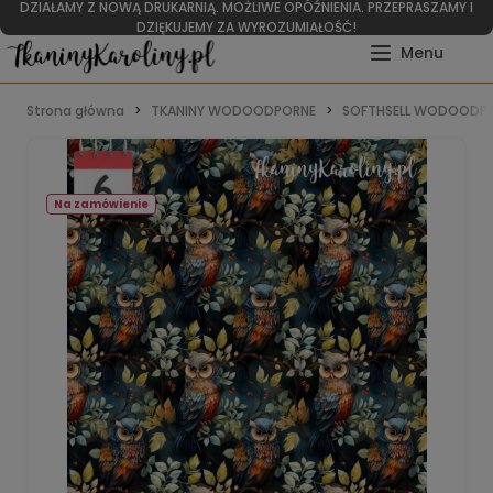
DZIAŁAMY Z NOWĄ DRUKARNIĄ. MOŻLIWE OPÓŹNIENIA. PRZEPRASZAMY I
DZIĘKUJEMY ZA WYROZUMIAŁOŚĆ!
Strona główna
TKANINY WODOODPORNE
SOFTHSELL WODOODPO
Na zamówienie