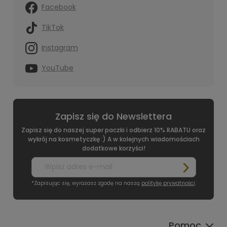
Facebook
TikTok
Instagram
YouTube
Zapisz się do Newslettera
Zapisz się do naszej super paczki i odbierz 10% RABATU oraz
wykrój na kosmetyczkę :) A w kolejnych wiadomościach
dodatkowe korzyści!
*Zapisując się, wyrażasz zgodę na naszą
politykę prywatności
.
Pomoc