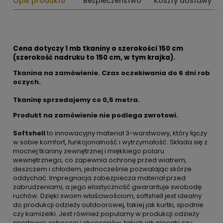
Opis produktu
Bezpieczeństwo
Koszty dostawy
Cena dotyczy 1 mb tkaniny o szerokości 150 cm
(szerokość nadruku to 150 cm, w tym krajka).
Tkanina na zamówienie. Czas oczekiwania do 6 dni rob
oczych.
Tkaninę sprzedajemy co
0,5 metra.
Produkt na zamówienie nie podlega zwrotowi.
Softshell
to innowacyjny materiał 3-warstwowy, który łączy
w sobie komfort, funkcjonalność i wytrzymałość. Składa się z
mocnej tkaniny zewnętrznej i miękkiego polaru
wewnętrznego, co zapewnia ochronę przed wiatrem,
deszczem i chłodem, jednocześnie pozwalając skórze
oddychać. Impregnacja zabezpiecza materiał przed
zabrudzeniami, a jego elastyczność gwarantuje swobodę
ruchów. Dzięki swoim właściwościom, softshell jest idealny
do produkcji odzieży outdoorowej, takiej jak kurtki, spodnie
czy kamizelki. Jest również popularny w produkcji odzieży
sportowej, roboczej i akcesoriów, takich jak plecaki czy