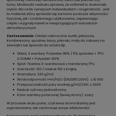
torby. Możliwość nadruku sprawia, że softshell to doskonały
wybór dla osób ceniących indywidualizm i oryginalność. Jest
to materiał, który sprawdzi się zarówno podczas aktywności
fizycznej, jak i codziennego użytkowania, zapewniając
ciepło i wygodę nawet w niesprzyjających warunkach
atmosferycznych.
Zastosowanie:
Odzież całoroczna: kurtki, płaszcze,
kombinezony, spodnie, bluzy, plecaki, maty do zabawy na
zewnątrz lub śpiworki do wózka itp.
Skład, 3 warstwy: Polyester 95% / 5% spandex + TPU
0.012MM + Polyester 100%
Splot: Tkanina 3-warstwowa z membraną TPU
Szerokość: 150 / nadruk 150 z krajką
Gramatura: 330 g/m2
Wodoodporność mm/H2O (EN20811:2004) : ≥ 10 000
Przepuszczalność pary wodnej g/m2/24H: ≥ 2000
Nadruk cyfrowy jednostronny
Kolor warstwy polarowej (lewej strony): szary
W procesie druku polar, czyli lewa strona tkaniny jest
wyprasowana, ale zachowuje swoje właściwości.
Konserwacja: prać w temperaturze do 30 stopni bez