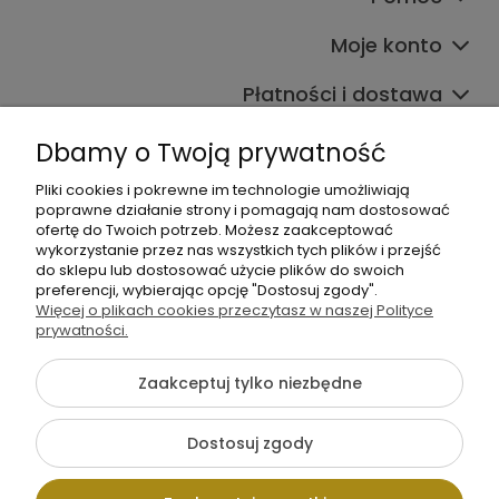
Moje konto
Płatności i dostawa
Informacje
Dbamy o Twoją prywatność
O nas
Pliki cookies i pokrewne im technologie umożliwiają
poprawne działanie strony i pomagają nam dostosować
ofertę do Twoich potrzeb. Możesz zaakceptować
wykorzystanie przez nas wszystkich tych plików i przejść
do sklepu lub dostosować użycie plików do swoich
preferencji, wybierając opcję "Dostosuj zgody".
Więcej o plikach cookies przeczytasz w naszej Polityce
prywatności.
+48 605 141 363
Napisz do nas
Zaakceptuj tylko niezbędne
Dostosuj zgody
Pokaż pełną wersję strony