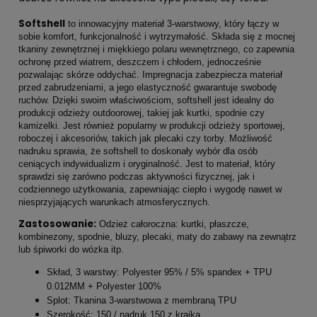
Softshell
to innowacyjny materiał 3-warstwowy, który łączy w
sobie komfort, funkcjonalność i wytrzymałość. Składa się z mocnej
tkaniny zewnętrznej i miękkiego polaru wewnętrznego, co zapewnia
ochronę przed wiatrem, deszczem i chłodem, jednocześnie
pozwalając skórze oddychać. Impregnacja zabezpiecza materiał
przed zabrudzeniami, a jego elastyczność gwarantuje swobodę
ruchów. Dzięki swoim właściwościom, softshell jest idealny do
produkcji odzieży outdoorowej, takiej jak kurtki, spodnie czy
kamizelki. Jest również popularny w produkcji odzieży sportowej,
roboczej i akcesoriów, takich jak plecaki czy torby. Możliwość
nadruku sprawia, że softshell to doskonały wybór dla osób
ceniących indywidualizm i oryginalność. Jest to materiał, który
sprawdzi się zarówno podczas aktywności fizycznej, jak i
codziennego użytkowania, zapewniając ciepło i wygodę nawet w
niesprzyjających warunkach atmosferycznych.
Zastosowanie:
Odzież całoroczna: kurtki, płaszcze,
kombinezony, spodnie, bluzy, plecaki, maty do zabawy na zewnątrz
lub śpiworki do wózka itp.
Skład, 3 warstwy: Polyester 95% / 5% spandex + TPU
0.012MM + Polyester 100%
Splot: Tkanina 3-warstwowa z membraną TPU
Szerokość: 150 / nadruk 150 z krajką