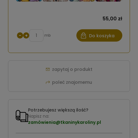
55,00 zł
−
+
mb
Do koszyka
zapytaj o produkt
poleć znajomemu
Potrzebujesz większą ilość?
Napisz na:
zamówienia@tkaninykaroliny.pl