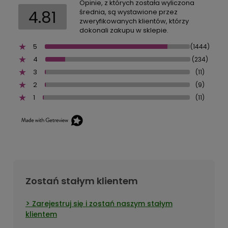
Opinie, z których została wyliczona
4.81
średnia, są wystawione przez
zweryfikowanych klientów, którzy
dokonali zakupu w sklepie.
5
(1444)
4
(234)
3
(11)
2
(9)
1
(11)
Zostań stałym klientem
Zarejestruj się i zostań naszym stałym
klientem