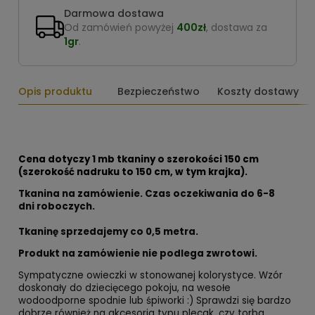
Darmowa dostawa
Od zamówień powyżej
400zł
, dostawa za
1gr
.
Opis produktu
Bezpieczeństwo
Koszty dostawy
Cena dotyczy 1 mb tkaniny o szerokości 150 cm
(szerokość nadruku to 150 cm, w tym krajka).
Tkanina na zamówienie. Czas oczekiwania do 6-8
dni roboczych.
Tkaninę sprzedajemy co
0,5 metra.
Produkt na zamówienie nie podlega zwrotowi.
Sympatyczne owieczki w stonowanej kolorystyce. Wzór
doskonały do dziecięcego pokoju, na wesołe
wodoodporne spodnie lub śpiworki :) Sprawdzi się bardzo
dobrze również na akcesoria typu plecak, czy torba.