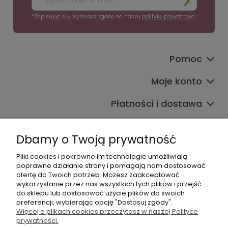
*Zapisując się, wyrażasz zgodę na naszą
politykę prywatności
.
Pomoc
Moje konto
Płatności i dostawa
Informacje
Dbamy o Twoją prywatność
O nas
Pliki cookies i pokrewne im technologie umożliwiają
poprawne działanie strony i pomagają nam dostosować
ofertę do Twoich potrzeb. Możesz zaakceptować
wykorzystanie przez nas wszystkich tych plików i przejść
do sklepu lub dostosować użycie plików do swoich
preferencji, wybierając opcję "Dostosuj zgody".
Więcej o plikach cookies przeczytasz w naszej Polityce
+48 605 141 363
prywatności.