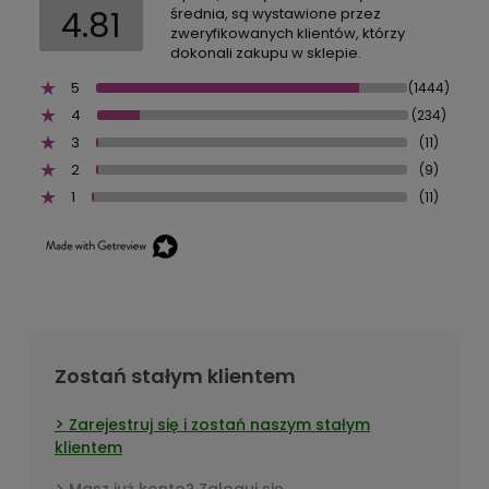
4.81
średnia, są wystawione przez
zweryfikowanych klientów, którzy
dokonali zakupu w sklepie.
5
(1444)
4
(234)
3
(11)
2
(9)
1
(11)
Zostań stałym klientem
Zarejestruj się i zostań naszym stałym
klientem
Masz już konto? Zaloguj się