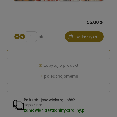
55,00 zł
−
+
mb
Do koszyka
zapytaj o produkt
poleć znajomemu
Potrzebujesz większą ilość?
Napisz na:
zamówienia@tkaninykaroliny.pl