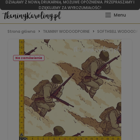
DZIAŁAMY Z NOWĄ DRUKARNIĄ. MOŻLIWE OPÓŹNIENIA. PRZEPRASZAMY I
DZIĘKUJEMY ZA WYROZUMIAŁOŚĆ!
Strona główna
TKANINY WODOODPORNE
SOFTHSELL WODOODPO
Na zamówienie