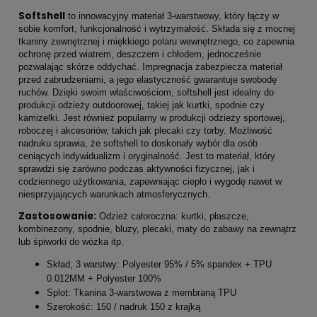
Softshell
to innowacyjny materiał 3-warstwowy, który łączy w
sobie komfort, funkcjonalność i wytrzymałość. Składa się z mocnej
tkaniny zewnętrznej i miękkiego polaru wewnętrznego, co zapewnia
ochronę przed wiatrem, deszczem i chłodem, jednocześnie
pozwalając skórze oddychać. Impregnacja zabezpiecza materiał
przed zabrudzeniami, a jego elastyczność gwarantuje swobodę
ruchów. Dzięki swoim właściwościom, softshell jest idealny do
produkcji odzieży outdoorowej, takiej jak kurtki, spodnie czy
kamizelki. Jest również popularny w produkcji odzieży sportowej,
roboczej i akcesoriów, takich jak plecaki czy torby. Możliwość
nadruku sprawia, że softshell to doskonały wybór dla osób
ceniących indywidualizm i oryginalność. Jest to materiał, który
sprawdzi się zarówno podczas aktywności fizycznej, jak i
codziennego użytkowania, zapewniając ciepło i wygodę nawet w
niesprzyjających warunkach atmosferycznych.
Zastosowanie:
Odzież całoroczna: kurtki, płaszcze,
kombinezony, spodnie, bluzy, plecaki, maty do zabawy na zewnątrz
lub śpiworki do wózka itp.
Skład, 3 warstwy: Polyester 95% / 5% spandex + TPU
0.012MM + Polyester 100%
Splot: Tkanina 3-warstwowa z membraną TPU
Szerokość: 150 / nadruk 150 z krajką