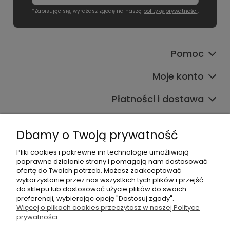
*Zapisując się, wyrażasz zgodę na naszą
politykę prywatności
.
Pomoc
Moje konto
Płatności i dostawa
Informacje
Dbamy o Twoją prywatność
O nas
Pliki cookies i pokrewne im technologie umożliwiają
poprawne działanie strony i pomagają nam dostosować
ofertę do Twoich potrzeb. Możesz zaakceptować
wykorzystanie przez nas wszystkich tych plików i przejść
do sklepu lub dostosować użycie plików do swoich
preferencji, wybierając opcję "Dostosuj zgody".
Więcej o plikach cookies przeczytasz w naszej Polityce
+48 605 141 363
prywatności.
Napisz do nas