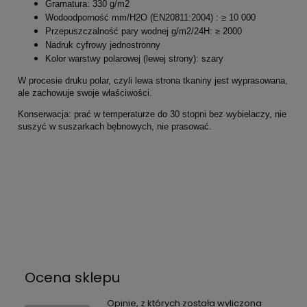
Gramatura: 330 g/m2
Wodoodporność mm/H2O (EN20811:2004) : ≥ 10 000
Przepuszczalność pary wodnej g/m2/24H: ≥ 2000
Nadruk cyfrowy jednostronny
Kolor warstwy polarowej (lewej strony): szary
W procesie druku polar, czyli lewa strona tkaniny jest wyprasowana,
ale zachowuje swoje właściwości.
Konserwacja: prać w temperaturze do 30 stopni bez wybielaczy, nie
suszyć w suszarkach bębnowych, nie prasować.
Ocena sklepu
Opinie, z których została wyliczona