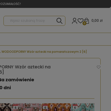
YROZUMIAŁOŚĆ!
0,00 zł
0
L WODOODPORNY Wzór aztecki na pomarańczowym 2 [6]
ORNY Wzór aztecki na
6]
Na zamówienie
0 dni