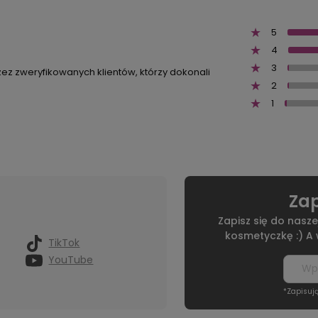
5
4
3
zez zweryfikowanych klientów, którzy dokonali
2
1
Zap
Zapisz się do nasze
kosmetyczkę :) A
TikTok
YouTube
*Zapisuj