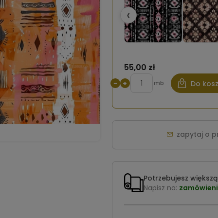
‹
55,00 zł
−
+
mb
Do kos
zapytaj o 
Potrzebujesz większą 
Napisz na:
zamówieni