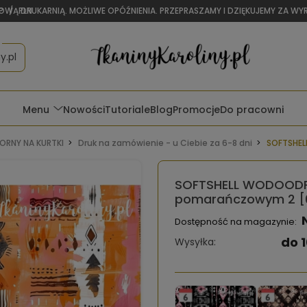
OWĄ DRUKARNIĄ. MOŻLIWE OPÓŹNIENIA. PRZEPRASZAMY I DZIĘKUJEMY ZA W
P
/
PLN
y.pl
Menu
Nowości
Tutoriale
Blog
Promocje
Do pracowni
RNY NA KURTKI
Druk na zamówienie - u Ciebie za 6-8 dni
SOFTSHEL
SOFTSHELL WODOODP
pomarańczowym 2 [
Dostępność na magazynie:
do 1
Wysyłka: