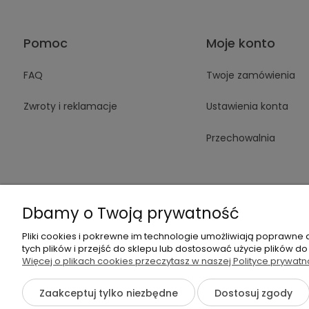
Pomoc
Moje konto
FAQ
Twoje zamówienia
Zwroty i reklamacje
Ustawienia konta
Przechowalnia
Dbamy o Twoją prywatność
Pliki cookies i pokrewne im technologie umożliwiają poprawne
+48 605 14
tych plików i przejść do sklepu lub dostosować użycie plików do
Więcej o plikach cookies przeczytasz w naszej Polityce prywatn
Zaakceptuj tylko niezbędne
Dostosuj zgody