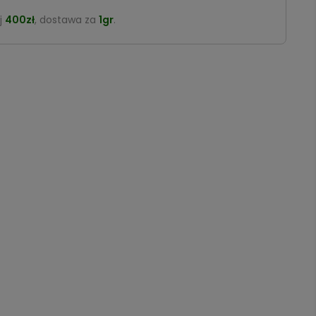
j
400zł
, dostawa za
1gr
.