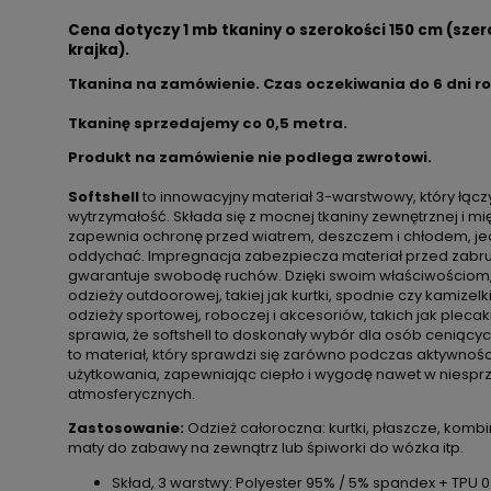
Cena dotyczy 1 mb tkaniny o szerokości 150 cm (szer
krajka).
Tkanina na zamówienie. Czas oczekiwania do 6 dni r
Tkaninę sprzedajemy co
0,5 metra.
Produkt na zamówienie nie podlega zwrotowi.
Softshell
to innowacyjny materiał 3-warstwowy, który łączy
wytrzymałość. Składa się z mocnej tkaniny zewnętrznej i m
zapewnia ochronę przed wiatrem, deszczem i chłodem, j
oddychać. Impregnacja zabezpiecza materiał przed zabru
gwarantuje swobodę ruchów. Dzięki swoim właściwościom, so
odzieży outdoorowej, takiej jak kurtki, spodnie czy kamizelk
odzieży sportowej, roboczej i akcesoriów, takich jak plecak
sprawia, że softshell to doskonały wybór dla osób ceniącyc
to materiał, który sprawdzi się zarówno podczas aktywności
użytkowania, zapewniając ciepło i wygodę nawet w niespr
atmosferycznych.
Zastosowanie:
Odzież całoroczna: kurtki, płaszcze, kombi
maty do zabawy na zewnątrz lub śpiworki do wózka itp.
Skład, 3 warstwy: Polyester 95% / 5% spandex + TPU 