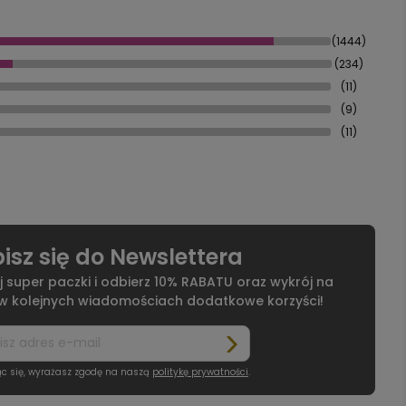
(1444)
(234)
(11)
(9)
(11)
isz się do Newslettera
j super paczki i odbierz 10% RABATU oraz wykrój na
 w kolejnych wiadomościach dodatkowe korzyści!
ąc się, wyrażasz zgodę na naszą
politykę prywatności
.