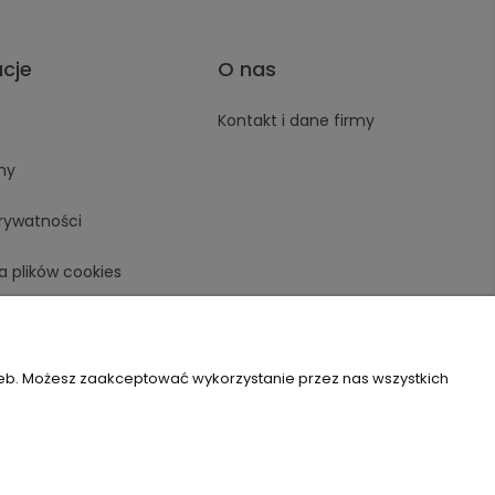
acje
O nas
Kontakt i dane firmy
ny
prywatności
a plików cookies
zeb. Możesz zaakceptować wykorzystanie przez nas wszystkich