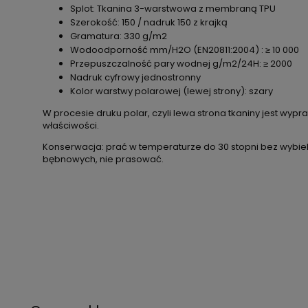
Splot: Tkanina 3-warstwowa z membraną TPU
Szerokość: 150 / nadruk 150 z krajką
Gramatura: 330 g/m2
Wodoodporność mm/H2O (EN20811:2004) : ≥ 10 000
Przepuszczalność pary wodnej g/m2/24H: ≥ 2000
Nadruk cyfrowy jednostronny
Kolor warstwy polarowej (lewej strony): szary
W procesie druku polar, czyli lewa strona tkaniny jest wy
właściwości.
Konserwacja: prać w temperaturze do 30 stopni bez wybiel
bębnowych, nie prasować.