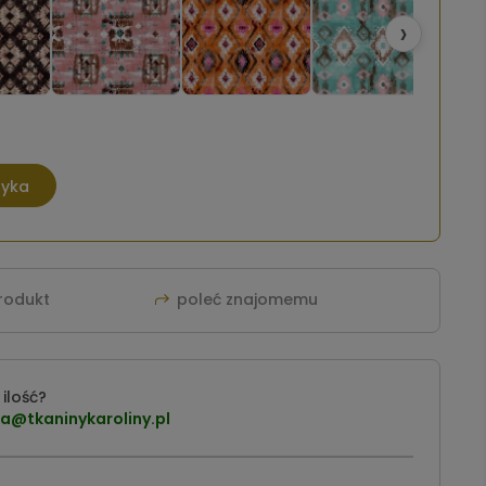
›
zyka
produkt
poleć znajomemu
ilość?
a@tkaninykaroliny.pl