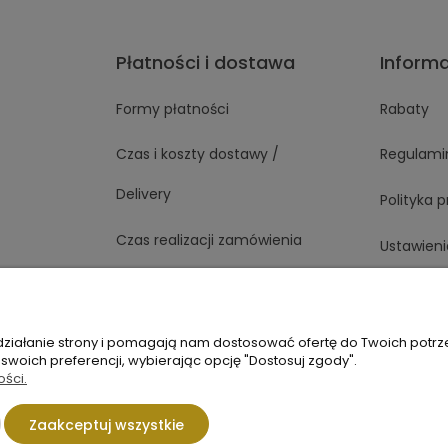
Płatności i dostawa
Inform
Formy płatności
Rabaty
Czas i koszty dostawy /
Regulami
Delivery
Polityka 
Czas realizacji zamówienia
Ustawieni
 działanie strony i pomagają nam dostosować ofertę do Twoich potr
1 363
Napisz do nas
 swoich preferencji, wybierając opcję "Dostosuj zgody".
ości.
Sklep internetowy Shoper.pl
Zaakceptuj wszystkie