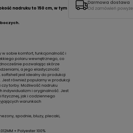
Darmowa dostawa
Od zamówień powyże
okość nadruku to 150 cm, w tym
oboczych.
 w sobie komfort, funkcjonalność i
iękkiego polaru wewnętrznego, co
ednocześnie pozwalając skórze
dzeniami, a jego elastyczność
ftshell jest idealny do produkcji
i. Jest również popularny w produkcji
i czy torby. Możliwość nadruku
h indywidualizm i oryginalność. Jest
 fizycznej, jak i codziennego
zyjających warunkach
nezony, spodnie, bluzy, plecaki,
0.012MM + Polyester 100%