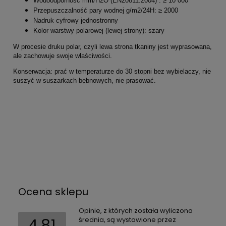
Wodoodporność mm/H2O (EN20811:2004) : ≥ 10 000
Przepuszczalność pary wodnej g/m2/24H: ≥ 2000
Nadruk cyfrowy jednostronny
Kolor warstwy polarowej (lewej strony): szary
W procesie druku polar, czyli lewa strona tkaniny jest wyprasowana,
ale zachowuje swoje właściwości.
Konserwacja: prać w temperaturze do 30 stopni bez wybielaczy, nie
suszyć w suszarkach bębnowych, nie prasować.
Ocena sklepu
Opinie, z których została wyliczona
4.81
średnia, są wystawione przez