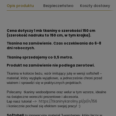
Opis produktu
Bezpieczeństwo
Koszty dostawy
Cena dotyczy 1 mb tkaniny o szerokości 150 cm
(szerokość nadruku to 150 cm, w tym krajka).
Tkanina na zamówienie. Czas oczekiwania do 6-8
dni roboczych.
Tkaninę sprzedajemy co
0,5 metra.
Produkt na zamówienie nie podlega zwrotowi.
Tkanina w kolorze beżu, wzór imitujący jutę w wersji softshell –
materiał, który wygląda wyjątkowo, a jednocześnie chroni przed
wiatrem i sprawdzi się w praktycznych projektach.
Polecamy tkaniny wodoodporne oraz welur w tym wzorze, idealne
na świąteczne woreczki prezentowe i akcesoria.
https://tkaninykaroliny.pl/pl/n/156
Łap nasz tutorial -->
i koniecznie pochwal się efektem swojej pracy! :)
Softshell
to innowacyjny materiał 3-warstwowy, który łączy w