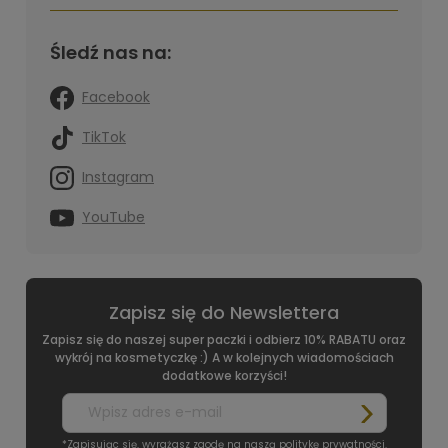
Śledź nas na:
Facebook
TikTok
Instagram
YouTube
Zapisz się do Newslettera
Zapisz się do naszej super paczki i odbierz 10% RABATU oraz
wykrój na kosmetyczkę :) A w kolejnych wiadomościach
dodatkowe korzyści!
*Zapisując się, wyrażasz zgodę na naszą
politykę prywatności
.