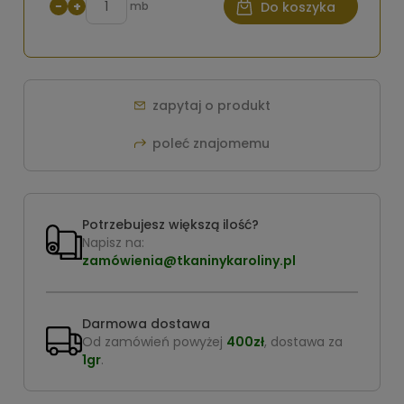
−
+
mb
Do koszyka
zapytaj o produkt
poleć znajomemu
Potrzebujesz większą ilość?
Napisz na:
zamówienia@tkaninykaroliny.pl
Darmowa dostawa
Od zamówień powyżej
400zł
, dostawa za
1gr
.