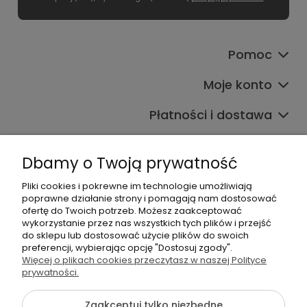
Pomoc
Moje konto
Płatności i dostawa
Informacje
Dbamy o Twoją prywatność
O nas
Pliki cookies i pokrewne im technologie umożliwiają
poprawne działanie strony i pomagają nam dostosować
ofertę do Twoich potrzeb. Możesz zaakceptować
wykorzystanie przez nas wszystkich tych plików i przejść
do sklepu lub dostosować użycie plików do swoich
preferencji, wybierając opcję "Dostosuj zgody".
Więcej o plikach cookies przeczytasz w naszej Polityce
+48 605 141 363
prywatności.
Napisz do nas
Zaakceptuj tylko niezbędne