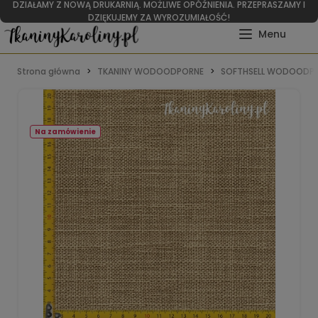
DZIAŁAMY Z NOWĄ DRUKARNIĄ. MOŻLIWE OPÓŹNIENIA. PRZEPRASZAMY I
DZIĘKUJEMY ZA WYROZUMIAŁOŚĆ!
Strona główna
TKANINY WODOODPORNE
SOFTHSELL WODOODPO
Na zamówienie