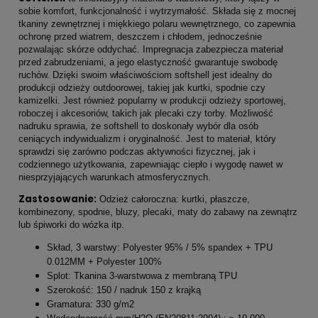
sobie komfort, funkcjonalność i wytrzymałość. Składa się z mocnej
tkaniny zewnętrznej i miękkiego polaru wewnętrznego, co zapewnia
ochronę przed wiatrem, deszczem i chłodem, jednocześnie
pozwalając skórze oddychać. Impregnacja zabezpiecza materiał
przed zabrudzeniami, a jego elastyczność gwarantuje swobodę
ruchów. Dzięki swoim właściwościom softshell jest idealny do
produkcji odzieży outdoorowej, takiej jak kurtki, spodnie czy
kamizelki. Jest również popularny w produkcji odzieży sportowej,
roboczej i akcesoriów, takich jak plecaki czy torby. Możliwość
nadruku sprawia, że softshell to doskonały wybór dla osób
ceniących indywidualizm i oryginalność. Jest to materiał, który
sprawdzi się zarówno podczas aktywności fizycznej, jak i
codziennego użytkowania, zapewniając ciepło i wygodę nawet w
niesprzyjających warunkach atmosferycznych.
Zastosowanie:
Odzież całoroczna: kurtki, płaszcze,
kombinezony, spodnie, bluzy, plecaki, maty do zabawy na zewnątrz
lub śpiworki do wózka itp.
Skład, 3 warstwy: Polyester 95% / 5% spandex + TPU
0.012MM + Polyester 100%
Splot: Tkanina 3-warstwowa z membraną TPU
Szerokość: 150 / nadruk 150 z krajką
Gramatura: 330 g/m2