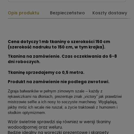
Opis produktu
Bezpieczeństwo
Koszty dostawy
Cena dotyczy 1 mb tkaniny o szerokości 150 cm
(szerokość nadruku to 150 cm, w tym krajka).
Tkanina na zamówienie. Czas oczekiwania do 6-8
dni roboczych.
Tkaninę sprzedajemy co
0,5 metra.
Produkt na zamówienie nie podlega zwrotowi.
Zgraja bałwanków w pełnym zimowym szale – każdy z
rękawiczkami na dłoniach, prezentuje znak „victory” jak prawdziwi
mistrzowie selfie a ich nosy to soczyste marchewy. Wyglądają,
jakby mróz ich wcale nie ruszał, a życie traktowali z humorem i
słodkim optymizmem.
Wzór świetnie sprawdzi się również w wersji tkaniny
wodoodpornej oraz weluru.
Będzie idealny na woreczki prezentowe i skarpety