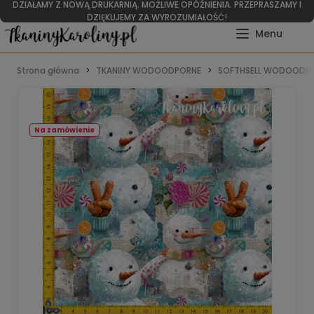
DZIAŁAMY Z NOWĄ DRUKARNIĄ. MOŻLIWE OPÓŹNIENIA. PRZEPRASZAMY I
DZIĘKUJEMY ZA WYROZUMIAŁOŚĆ!
Strona główna
TKANINY WODOODPORNE
SOFTHSELL WODOODPO
Na zamówienie