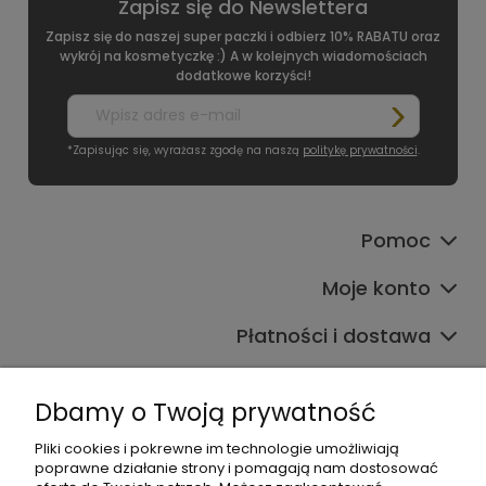
Zapisz się do Newslettera
Zapisz się do naszej super paczki i odbierz 10% RABATU oraz
wykrój na kosmetyczkę :) A w kolejnych wiadomościach
dodatkowe korzyści!
*Zapisując się, wyrażasz zgodę na naszą
politykę prywatności
.
Pomoc
Moje konto
Płatności i dostawa
Informacje
Dbamy o Twoją prywatność
O nas
Pliki cookies i pokrewne im technologie umożliwiają
poprawne działanie strony i pomagają nam dostosować