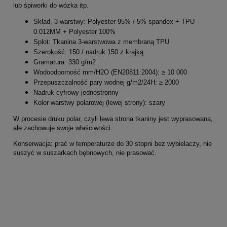
lub śpiworki do wózka itp.
Skład, 3 warstwy: Polyester 95% / 5% spandex + TPU
0.012MM + Polyester 100%
Splot: Tkanina 3-warstwowa z membraną TPU
Szerokość: 150 / nadruk 150 z krajką
Gramatura: 330 g/m2
Wodoodporność mm/H2O (EN20811:2004): ≥ 10 000
Przepuszczalność pary wodnej g/m2/24H: ≥ 2000
Nadruk cyfrowy jednostronny
Kolor warstwy polarowej (lewej strony): szary
W procesie druku polar, czyli lewa strona tkaniny jest wyprasowana,
ale zachowuje swoje właściwości.
Konserwacja: prać w temperaturze do 30 stopni bez wybielaczy, nie
suszyć w suszarkach bębnowych, nie prasować.