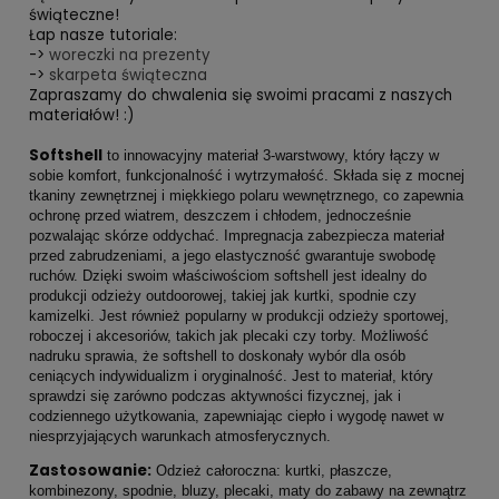
świąteczne!
Łap nasze tutoriale:
->
woreczki na prezenty
->
skarpeta świąteczna
Zapraszamy do chwalenia się swoimi pracami z naszych
materiałów! :)
Softshell
to innowacyjny materiał 3-warstwowy, który łączy w
sobie komfort, funkcjonalność i wytrzymałość. Składa się z mocnej
tkaniny zewnętrznej i miękkiego polaru wewnętrznego, co zapewnia
ochronę przed wiatrem, deszczem i chłodem, jednocześnie
pozwalając skórze oddychać. Impregnacja zabezpiecza materiał
przed zabrudzeniami, a jego elastyczność gwarantuje swobodę
ruchów. Dzięki swoim właściwościom softshell jest idealny do
produkcji odzieży outdoorowej, takiej jak kurtki, spodnie czy
kamizelki. Jest również popularny w produkcji odzieży sportowej,
roboczej i akcesoriów, takich jak plecaki czy torby. Możliwość
nadruku sprawia, że softshell to doskonały wybór dla osób
ceniących indywidualizm i oryginalność. Jest to materiał, który
sprawdzi się zarówno podczas aktywności fizycznej, jak i
codziennego użytkowania, zapewniając ciepło i wygodę nawet w
niesprzyjających warunkach atmosferycznych.
Zastosowanie:
Odzież całoroczna: kurtki, płaszcze,
kombinezony, spodnie, bluzy, plecaki, maty do zabawy na zewnątrz