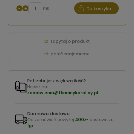
−
+
mb
Do koszyka
zapytaj o produkt
poleć znajomemu
Potrzebujesz większą ilość?
Napisz na:
zamówienia@tkaninykaroliny.pl
Darmowa dostawa
Od zamówień powyżej
400zł
, dostawa za
1gr
.