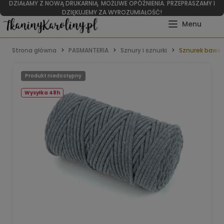
DZIAŁAMY Z NOWĄ DRUKARNIĄ. MOŻLIWE OPÓŹNIENIA. PRZEPRASZAMY I
DZIĘKUJEMY ZA WYROZUMIAŁOŚĆ!
Strona główna
PASMANTERIA
Sznury i sznurki
Sznurek baweł
Produkt niedostępny
Wysyłka 48h