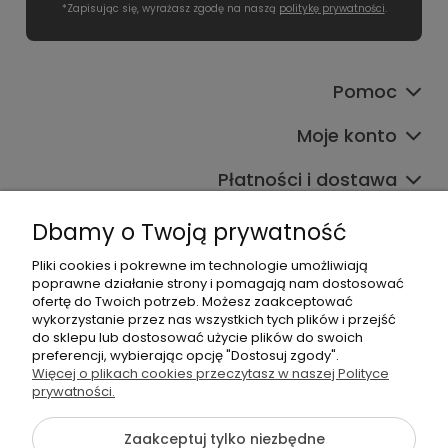
*Zapisując się, wyrażasz zgodę na naszą
politykę prywatności
.
Pomoc
Moje konto
Płatności i dostawa
Informacje
Dbamy o Twoją prywatność
O nas
Pliki cookies i pokrewne im technologie umożliwiają
poprawne działanie strony i pomagają nam dostosować
ofertę do Twoich potrzeb. Możesz zaakceptować
wykorzystanie przez nas wszystkich tych plików i przejść
do sklepu lub dostosować użycie plików do swoich
preferencji, wybierając opcję "Dostosuj zgody".
Więcej o plikach cookies przeczytasz w naszej Polityce
prywatności.
+48 605 141 363
Napisz do nas
Zaakceptuj tylko niezbędne