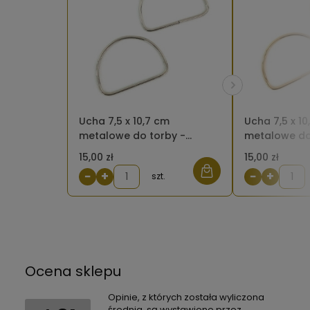
Ucha 7,5 x 10,7 cm
Ucha 7,5 x 10
metalowe do torby -
metalowe do
półkole srebrne (2 sztuki)
półkole złote
15,00 zł
15,00 zł
−
+
−
+
szt.
Ocena sklepu
Opinie, z których została wyliczona
średnia, są wystawione przez