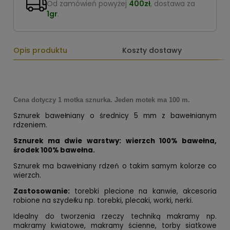
Od zamówień powyżej
400zł
, dostawa za
1gr
.
Opis produktu
Koszty dostawy
Cena dotyczy 1 motka sznurka. Jeden motek ma 100 m.
Sznurek bawełniany o średnicy 5 mm z bawełnianym
rdzeniem.
Sznurek ma dwie warstwy: wierzch 100% bawełna,
środek 100% bawełna.
Sznurek ma bawełniany rdzeń o takim samym kolorze co
wierzch.
Zastosowanie:
torebki plecione na kanwie, akcesoria
robione na szydełku np. torebki, plecaki, worki, nerki.
Idealny do tworzenia rzeczy techniką makramy np.
makramy kwiatowe, makramy ścienne, torby siatkowe