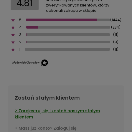
4.81
zweryfikowanych klientów, którzy
dokonali zakupu w sklepie.
5
(1444)
4
(234)
3
(11)
2
(9)
1
(11)
Zostań stałym klientem
Zarejestruj się i zostań naszym stałym
klientem
Masz już konto? Zaloguj się