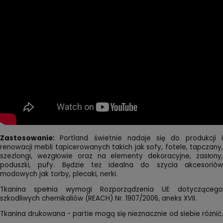
Zastosowanie:
Portland świetnie nadaje się do produkcji 
renowacji mebli tapicerowanych takich jak sofy, fotele, tapczany,
szezlongi, wezgłowie oraz na elementy dekoracyjne, zasłony,
poduszki, pufy. Będzie też idealna do szycia akcesoriów
modowych jak torby, plecaki, nerki.
Tkanina spełnia wymogi Rozporządzenia UE dotyczącego
szkodliwych chemikaliów (REACH) Nr. 1907/2006, aneks XVII.
Tkanina drukowana - partie mogą się nieznacznie od siebie różnić.