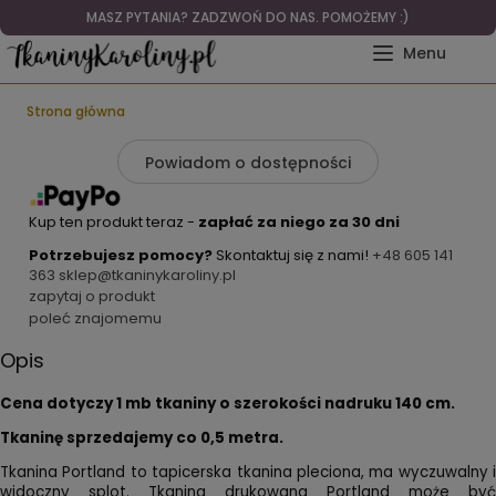
MASZ PYTANIA? ZADZWOŃ DO NAS. POMOŻEMY :)
Strona główna
Powiadom o dostępności
Kup ten produkt teraz -
zapłać za niego za 30 dni
Potrzebujesz pomocy?
Skontaktuj się z nami!
+48 605 141
363
sklep@tkaninykaroliny.pl
zapytaj o produkt
poleć znajomemu
Opis
Cena dotyczy 1 mb tkaniny o szerokości nadruku 140 cm.
Tkaninę sprzedajemy co 0,5 metra.
Tkanina Portland to tapicerska tkanina pleciona, ma wyczuwalny i
widoczny splot.
Tkanina drukowana Portland może być