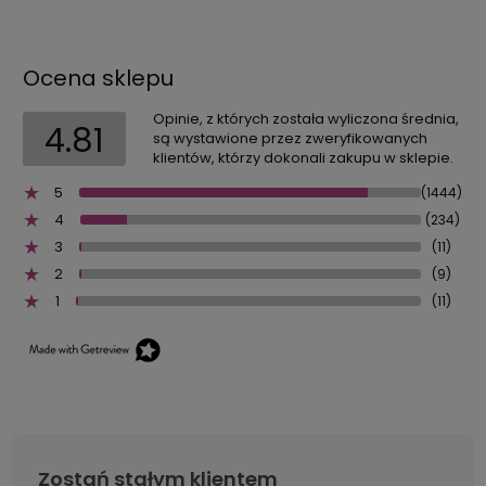
Ocena sklepu
Opinie, z których została wyliczona średnia,
4.81
są wystawione przez zweryfikowanych
klientów, którzy dokonali zakupu w sklepie.
5
(1444)
4
(234)
3
(11)
2
(9)
1
(11)
Zostań stałym klientem