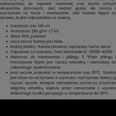
wykorzystana do tapicerki meblowej oraz szycia różnych
akcesoriów domowych. Jest niezbyt gruba, ale mocna i
wytrzymała na tarcie i mechacenie. Jest również lejąca co
sprawia, że jest odpowiednia na zasłony.
Szerokość: min. 140 cm
Gramatura: 290 g/m² +/-5%
Skład: 100% poliester
Lewa strona tkaniny jest biała
Rodzaj tkaniny: tkanina pleciona, tapicerska, home-decor
Odporność na ścieranie (Test Martindale'a) ~25000-40000
Skłonność do mechacenia i pillingu: 5 *Efekt pillingu i
mechacenia tkanin jest rzeczą naturalną i niemożliwą do
całkowitego wyeliminowania
prać ręcznie, prasować w temperaturze max. 110°C. Tkanina
jest łatwa do utrzymania w czystości i wytrzymała. Należy ją
czyścić ręcznie. Mniejsze zabrudzenia wystarczy przetrzeć
wilgotną szmatką, większe przez namaczanie z użyciem
delikatnego środka piorącego w temperaturze do 30°C.