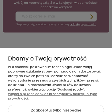
wykrój na kosmetyczkę :) A w kolejnych wiadomościach
dodatkowe korzyści!
*Zapisując się, wyrażasz zgodę na naszą
politykę prywatności
.
moc
Moje
Płatności
Informacje
konto
i
Dbamy o Twoją prywatność
dostawa
Pliki cookies i pokrewne im technologie umożliwiają
poprawne działanie strony i pomagają nam dostosować
ofertę do Twoich potrzeb. Możesz zaakceptować
wykorzystanie przez nas wszystkich tych plików i przejść
do sklepu lub dostosować użycie plików do swoich
preferencji, wybierając opcję "Dostosuj zgody".
+48
Więcej o plikach cookies przeczytasz w naszej Polityce
Napisz
605
prywatności.
do
141
nas
Zaakceptuj tylko niezbędne
363