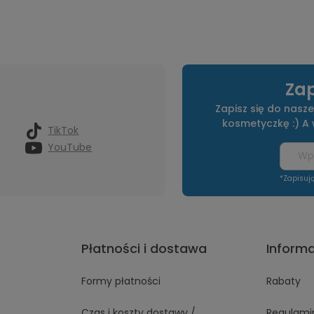
Zap
Zapisz się do nasze
kosmetyczkę :) A
TikTok
YouTube
*Zapisuj
Płatności i dostawa
Inform
Formy płatności
Rabaty
Czas i koszty dostawy /
Regulami