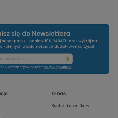
isz się do Newslettera
j super paczki i odbierz 10% RABATU oraz wykrój na
 w kolejnych wiadomościach dodatkowe korzyści!
ąc się, wyrażasz zgodę na naszą
politykę prywatności
.
acje
O nas
Kontakt i dane firmy
ny