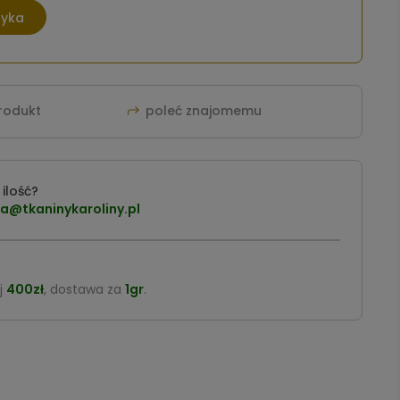
zyka
produkt
poleć znajomemu
ilość?
a@tkaninykaroliny.pl
j
400zł
, dostawa za
1gr
.