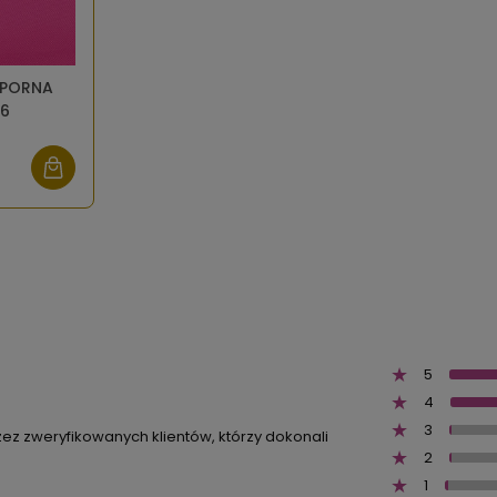
PORNA
16
5
4
3
zez zweryfikowanych klientów, którzy dokonali
2
1