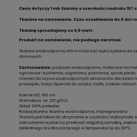
Cena dotyczy 1 mb tkaniny o szerokości nadruku 157 
Tkanina na zamówienie. Czas oczekiwania do 6 dni r
Tkaninę sprzedajemy co 0,5 metr.
Produkt na zamówienie, nie podlega zwrotowi.
Tkanina wodoodporna, która może być wykorzystana do sz
domowych.
Zastosowanie:
poduszki wodoodporne, materace na meble
ogrodowe i kuchenne, organizery, pokrowce, spody pledu 
również do szycia wodoodpornych akcesoriów dla dzieci np. 
przewijaki, torby i śpiworki do wózka, mufki, a także różnych
Szerokość: 160 cm
Gramatura: ok. 210 g/m2
Skład: 100% poliester
Rodzaj tkaniny: tkanina wodoodporna, impregnowana
Tkanina jest łatwa do utrzymania w czystości i wytrzymała. 
zabrudzenia wystarczy przetrzeć wilgotną szmatką, więks
delikatnego środka piorącego w temperaturze do 30°C.