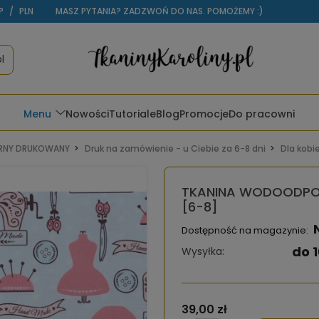
P
/
PLN
MASZ PYTANIA? ZADZWOŃ DO NAS. POMOŻEMY :)
l
Menu
Nowości
Tutoriale
Blog
Promocje
Do pracowni
NY DRUKOWANY
Druk na zamówienie - u Ciebie za 6-8 dni
Dla kobi
TKANINA WODOODPORN
[6-8]
Dostępność na magazynie:
do 1
Wysyłka:
39,00 zł