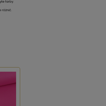
te farby.
 różnić.