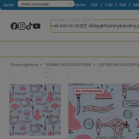
Język:
Waluta:
HUF
/
CZK
/
EUR
/
GB
Powered by
Pon-Pt 8:30-16:30
sklep@tkaninykaroliny.p
+48 605 141 363
Strona główna
TKANINY WODOODPORNE
OXFORD WODOODPOR
Na zamówienie