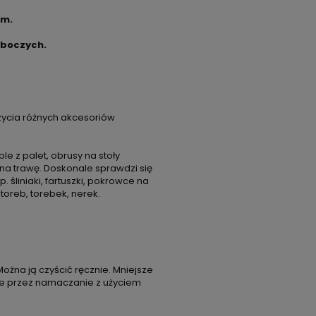
cm.
oboczych.
ycia różnych akcesoriów
 z palet, obrusy na stoły
na trawę. Doskonale sprawdzi się
śliniaki, fartuszki, pokrowce na
 toreb, torebek, nerek.
Można ją czyścić ręcznie. Mniejsze
ze przez namaczanie z użyciem