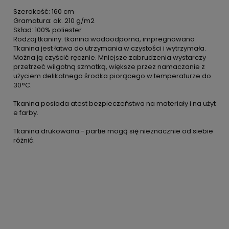
Szerokość: 160 cm
Gramatura: ok. 210 g/m2
Skład: 100% poliester
Rodzaj tkaniny: tkanina wodoodporna, impregnowana
Tkanina jest łatwa do utrzymania w czystości i wytrzymała.
Można ją czyścić ręcznie. Mniejsze zabrudzenia wystarczy
przetrzeć wilgotną szmatką, większe przez namaczanie z
użyciem delikatnego środka piorącego w temperaturze do
30°C.
Tkanina posiada atest bezpieczeństwa na materiały i na użyt
e farby.
Tkanina drukowana - partie mogą się nieznacznie od siebie
różnić.