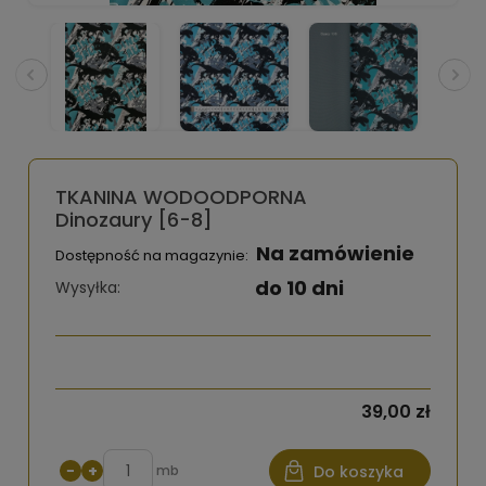
TKANINA WODOODPORNA
Dinozaury [6-8]
Na zamówienie
Dostępność na magazynie:
do 10 dni
Wysyłka:
39,00 zł
−
+
mb
Do koszyka