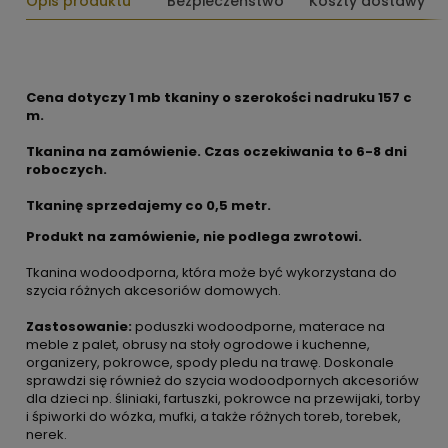
Opis produktu
Bezpieczeństwo
Koszty dostawy
Cena dotyczy 1 mb tkaniny o szerokości nadruku 157 c
m.
Tkanina na zamówienie. Czas oczekiwania to 6-8 dni
roboczych.
Tkaninę sprzedajemy co 0,5 metr.
Produkt na zamówienie, nie podlega zwrotowi.
Tkanina wodoodporna, która może być wykorzystana do
szycia różnych akcesoriów domowych.
Zastosowanie:
poduszki wodoodporne, materace na
meble z palet, obrusy na stoły ogrodowe i kuchenne,
organizery, pokrowce, spody pledu na trawę. Doskonale
sprawdzi się również do szycia wodoodpornych akcesoriów
dla dzieci np. śliniaki, fartuszki, pokrowce na przewijaki, torby
i śpiworki do wózka, mufki, a także różnych toreb, torebek,
nerek.