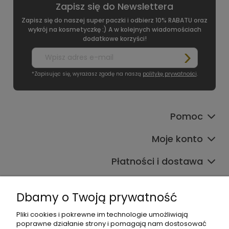
Zapisz się do Newslettera
Zapisz się do naszej super paczki i odbierz 10% RABATU oraz
wykrój na kosmetyczkę :) A w kolejnych wiadomościach
dodatkowe korzyści!
*Zapisując się, wyrażasz zgodę na naszą
politykę prywatności
.
Pomoc
Moje konto
Płatności i dostawa
Informacje
Dbamy o Twoją prywatność
O nas
Pliki cookies i pokrewne im technologie umożliwiają
poprawne działanie strony i pomagają nam dostosować