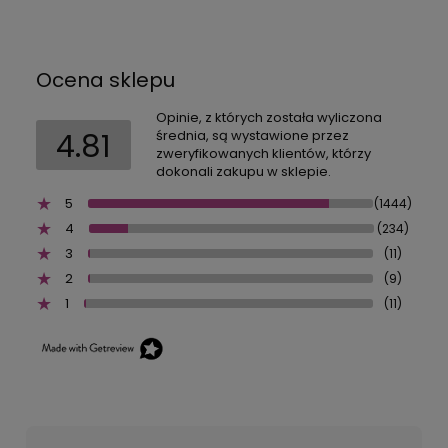
dostępności
Ocena sklepu
Opinie, z których została wyliczona
4.81
średnia, są wystawione przez
zweryfikowanych klientów, którzy
dokonali zakupu w sklepie.
5
(1444)
4
(234)
3
(11)
2
(9)
1
(11)