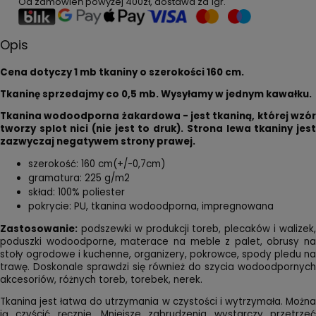
Od zamówień powyżej
400zł
, dostawa za
1gr
.
Opis
Cena dotyczy 1 mb tkaniny o szerokości 160 cm.
Tkaninę sprzedajmy co 0,5 mb. Wysyłamy w jednym kawałku.
Tkanina wodoodporna żakardowa - jest tkaniną, której wzór
tworzy splot nici (nie jest to druk). Strona lewa tkaniny jest
zazwyczaj negatywem strony prawej.
szerokość: 160 cm(+/-0,7cm)
gramatura: 225 g/m2
skład: 100% poliester
pokrycie: PU, tkanina wodoodporna, impregnowana
Zastosowanie:
podszewki w produkcji toreb, plecaków i walizek,
poduszki wodoodporne, materace na meble z palet, obrusy na
stoły ogrodowe i kuchenne, organizery, pokrowce, spody pledu na
trawę. Doskonale sprawdzi się również do szycia wodoodpornych
akcesoriów, różnych toreb, torebek, nerek.
Tkanina jest łatwa do utrzymania w czystości i wytrzymała. Można
ją czyścić ręcznie. Mniejsze zabrudzenia wystarczy przetrzeć