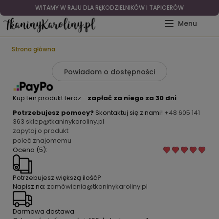
WITAMY W RAJU DLA RĘKODZIELNIKÓW I TAPICERÓW
Strona główna
Powiadom o dostępności
Kup ten produkt teraz -
zapłać za niego za 30 dni
Potrzebujesz pomocy?
Skontaktuj się z nami!
+48 605 141
363
sklep@tkaninykaroliny.pl
zapytaj o produkt
poleć znajomemu
Ocena (5):
Potrzebujesz większą ilość?
Napisz na:
zamówienia@tkaninykaroliny.pl
Darmowa dostawa