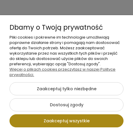
moc
Moje
Płatności
Informacje
konto
i
Dbamy o Twoją prywatność
dostawa
Pliki cookies i pokrewne im technologie umożliwiają
poprawne działanie strony i pomagają nam dostosować
ofertę do Twoich potrzeb. Możesz zaakceptować
wykorzystanie przez nas wszystkich tych plików i przejść
do sklepu lub dostosować użycie plików do swoich
preferencji, wybierając opcję "Dostosuj zgody".
+48
Więcej o plikach cookies przeczytasz w naszej Polityce
Napisz
605
prywatności.
do
141
nas
Zaakceptuj tylko niezbędne
363
{literal}
Dostosuj zgody
Pokaż pełną wersję strony
Zaakceptuj wszystkie
Sklep internetowy Shoper.pl