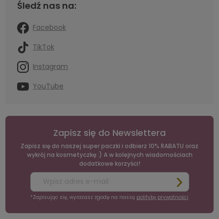
Śledź nas na:
Facebook
TikTok
Instagram
YouTube
Zapisz się do Newslettera
Zapisz się do naszej super paczki i odbierz 10% RABATU oraz
wykrój na kosmetyczkę :) A w kolejnych wiadomościach
dodatkowe korzyści!
*Zapisując się, wyrażasz zgodę na naszą
politykę prywatności
.