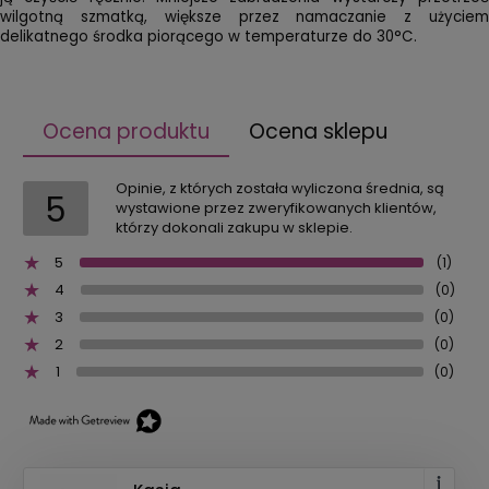
wilgotną szmatką, większe przez namaczanie z użyciem
delikatnego środka piorącego w temperaturze do 30°C.
Ocena produktu
Ocena sklepu
Opinie, z których została wyliczona średnia, są
5
wystawione przez zweryfikowanych klientów,
którzy dokonali zakupu w sklepie.
5
(1)
4
(0)
3
(0)
2
(0)
1
(0)