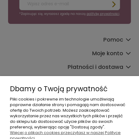
*Zapisując się, wyrażasz zgodę na naszą
politykę prywatności
.
Pomoc
Moje konto
Płatności i dostawa
Informacje
Dbamy o Twoją prywatność
O nas
Pliki cookies i pokrewne im technologie umożliwiają
poprawne działanie strony i pomagają nam dostosować
ofertę do Twoich potrzeb. Możesz zaakceptować
wykorzystanie przez nas wszystkich tych plików i przejść
do sklepu lub dostosować użycie plików do swoich
preferencji, wybierając opcję "Dostosuj zgody".
Więcej o plikach cookies przeczytasz w naszej Polityce
+48 605 141 363
prywatności.