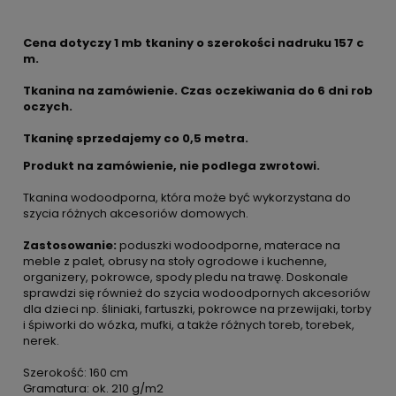
Cena dotyczy 1 mb tkaniny o szerokości nadruku 157 c
m.
Tkanina na zamówienie. Czas oczekiwania do 6 dni rob
oczych.
Tkaninę sprzedajemy co
0,5 metra.
Produkt na zamówienie, nie podlega zwrotowi.
Tkanina wodoodporna, która może być wykorzystana do
szycia różnych akcesoriów domowych.
Zastosowanie:
poduszki wodoodporne, materace na
meble z palet, obrusy na stoły ogrodowe i kuchenne,
organizery, pokrowce, spody pledu na trawę. Doskonale
sprawdzi się również do szycia wodoodpornych akcesoriów
dla dzieci np. śliniaki, fartuszki, pokrowce na przewijaki, torby
i śpiworki do wózka, mufki, a także różnych toreb, torebek,
nerek.
Szerokość: 160 cm
Gramatura: ok. 210 g/m2