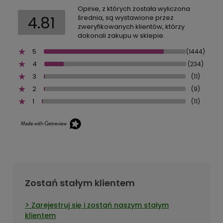
Opinie, z których została wyliczona
4.81
średnia, są wystawione przez
zweryfikowanych klientów, którzy
dokonali zakupu w sklepie.
5
(1444)
4
(234)
3
(11)
2
(9)
1
(11)
Zostań stałym klientem
Zarejestruj się i zostań naszym stałym
klientem