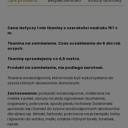
Opis produktu
Bezpieczeństwo
Koszty dostawy
Cena dotyczy 1 mb tkaniny o szerokości nadruku 157 c
m.
Tkanina na zamówienie. Czas oczekiwania do 6 dni rob
oczych.
Tkaninę sprzedajemy co
0,5 metra.
Produkt na zamówienie, nie podlega zwrotowi.
Tkanina wodoodporna, która może być wykorzystana do
szycia różnych akcesoriów domowych.
Zastosowanie:
poduszki wodoodporne, materace na
meble z palet, obrusy na stoły ogrodowe i kuchenne,
organizery, pokrowce, spody pledu na trawę. Doskonale
sprawdzi się również do szycia wodoodpornych akcesoriów
dla dzieci np. śliniaki, fartuszki, pokrowce na przewijaki, torby
i śpiworki do wózka, mufki, a także różnych toreb, torebek,
nerek.