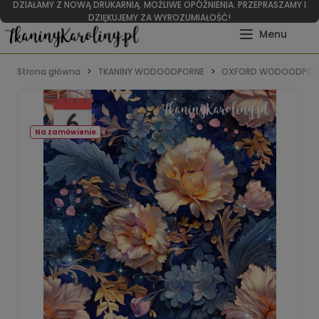
DZIAŁAMY Z NOWĄ DRUKARNIĄ. MOŻLIWE OPÓŹNIENIA. PRZEPRASZAMY I
DZIĘKUJEMY ZA WYROZUMIAŁOŚĆ!
Strona główna
TKANINY WODOODPORNE
OXFORD WODOODPOR
Na zamówienie