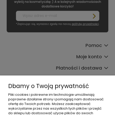
wykrój na kosmetyczkę :) A w kolejnych wiadomościach
dodatkowe korzyści!
*Zapisując się, wyrażasz zgodę na naszą
politykę prywatności
.
Pomoc
Moje konto
Płatności i dostawa
Informacje
Dbamy o Twoją prywatność
O nas
Pliki cookies i pokrewne im technologie umożliwiają
poprawne działanie strony i pomagają nam dostosować
ofertę do Twoich potrzeb. Możesz zaakceptować
wykorzystanie przez nas wszystkich tych plików i przejść
do sklepu lub dostosować użycie plików do swoich