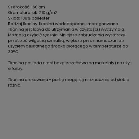
Szerokość: 160 cm
Gramatura: ok. 210 g/m2
Skład: 100% poliester
Rodzaj tkaniny: tkanina wodoodporna, impregnowana
Tkanina jest łatwa do utrzymania w czystości i wytrzymała.
Można ją czyścić ręcznie. Mniejsze zabrudzenia wystarczy
przetrzeć wilgotną szmatką, większe przez namaczanie z
użyciem delikatnego środka piorącego w temperaturze do
30°C.
Tkanina posiada atest bezpieczeństwa na materiały i na użyt
e farby.
Tkanina drukowana - partie mogą się nieznacznie od siebie
różnić.