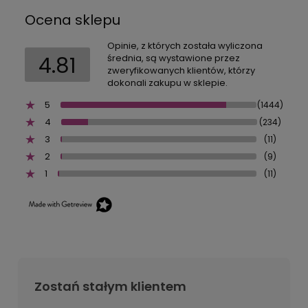
Ocena sklepu
Opinie, z których została wyliczona
4.81
średnia, są wystawione przez
zweryfikowanych klientów, którzy
dokonali zakupu w sklepie.
5
(1444)
4
(234)
3
(11)
2
(9)
1
(11)
Zostań stałym klientem