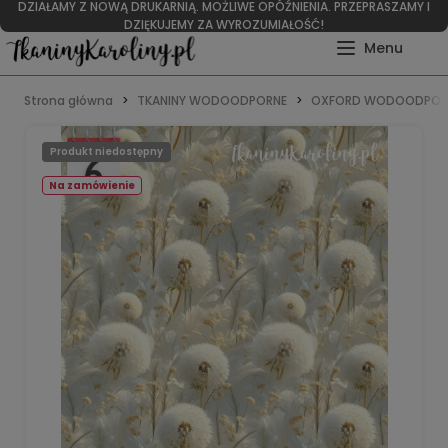
DZIAŁAMY Z NOWĄ DRUKARNIĄ. MOŻLIWE OPÓŹNIENIA. PRZEPRASZAMY I
DZIĘKUJEMY ZA WYROZUMIAŁOŚĆ!
Strona główna
TKANINY WODOODPORNE
OXFORD WODOODPOR
Produkt niedostępny
Na zamówienie