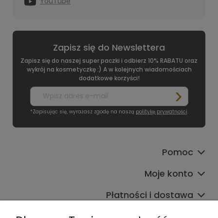
YouTube
Zapisz się do Newslettera
Zapisz się do naszej super paczki i odbierz 10% RABATU oraz
wykrój na kosmetyczkę :) A w kolejnych wiadomościach
dodatkowe korzyści!
*Zapisując się, wyrażasz zgodę na naszą
politykę prywatności
.
Pomoc
Moje konto
Płatności i dostawa
Informacje