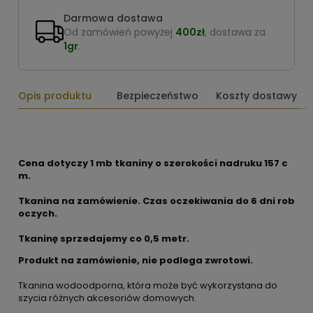
Darmowa dostawa
Od zamówień powyżej
400zł
, dostawa za
1gr
.
Opis produktu
Bezpieczeństwo
Koszty dostawy
Cena dotyczy 1 mb tkaniny o szerokości nadruku 157 c
m.
Tkanina na zamówienie. Czas oczekiwania do 6 dni rob
oczych.
Tkaninę sprzedajemy co 0,5 metr.
Produkt na zamówienie, nie podlega zwrotowi.
Tkanina wodoodporna, która może być wykorzystana do
szycia różnych akcesoriów domowych.