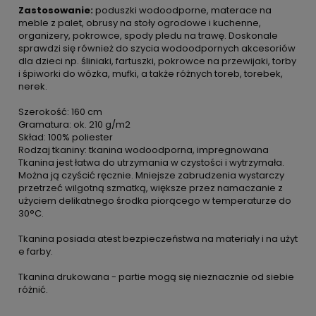
Zastosowanie:
poduszki wodoodporne, materace na
meble z palet, obrusy na stoły ogrodowe i kuchenne,
organizery, pokrowce, spody pledu na trawę. Doskonale
sprawdzi się również do szycia wodoodpornych akcesoriów
dla dzieci np. śliniaki, fartuszki, pokrowce na przewijaki, torby
i śpiworki do wózka, mufki, a także różnych toreb, torebek,
nerek.
Szerokość: 160 cm
Gramatura: ok. 210 g/m2
Skład: 100% poliester
Rodzaj tkaniny: tkanina wodoodporna, impregnowana
Tkanina jest łatwa do utrzymania w czystości i wytrzymała.
Można ją czyścić ręcznie. Mniejsze zabrudzenia wystarczy
przetrzeć wilgotną szmatką, większe przez namaczanie z
użyciem delikatnego środka piorącego w temperaturze do
30°C.
Tkanina posiada atest bezpieczeństwa na materiały i na użyt
e farby.
Tkanina drukowana - partie mogą się nieznacznie od siebie
różnić.