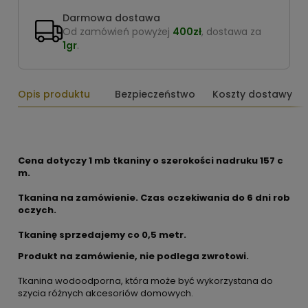
Darmowa dostawa
Od zamówień powyżej
400zł
, dostawa za
1gr
.
Opis produktu
Bezpieczeństwo
Koszty dostawy
Cena dotyczy 1 mb tkaniny o szerokości nadruku 157 c
m.
Tkanina na zamówienie. Czas oczekiwania do 6 dni rob
oczych.
Tkaninę sprzedajemy co 0,5 metr.
Produkt na zamówienie, nie podlega zwrotowi.
Tkanina wodoodporna, która może być wykorzystana do
szycia różnych akcesoriów domowych.