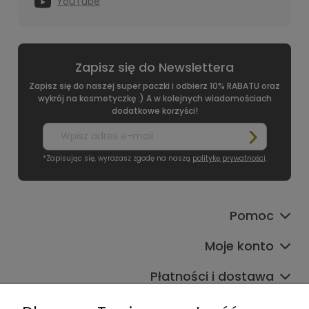
YouTube
Zapisz się do Newslettera
Zapisz się do naszej super paczki i odbierz 10% RABATU oraz
wykrój na kosmetyczkę :) A w kolejnych wiadomościach
dodatkowe korzyści!
*Zapisując się, wyrażasz zgodę na naszą
politykę prywatności
.
Pomoc
Moje konto
Płatności i dostawa
Informacje