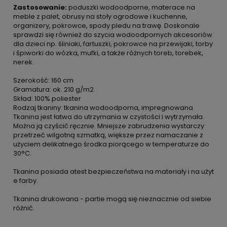
Zastosowanie:
poduszki wodoodporne, materace na
meble z palet, obrusy na stoły ogrodowe i kuchenne,
organizery, pokrowce, spody pledu na trawę. Doskonale
sprawdzi się również do szycia wodoodpornych akcesoriów
dla dzieci np. śliniaki, fartuszki, pokrowce na przewijaki, torby
i śpiworki do wózka, mufki, a także różnych toreb, torebek,
nerek.
Szerokość: 160 cm
Gramatura: ok. 210 g/m2
Skład: 100% poliester
Rodzaj tkaniny: tkanina wodoodporna, impregnowana
Tkanina jest łatwa do utrzymania w czystości i wytrzymała.
Można ją czyścić ręcznie. Mniejsze zabrudzenia wystarczy
przetrzeć wilgotną szmatką, większe przez namaczanie z
użyciem delikatnego środka piorącego w temperaturze do
30°C.
Tkanina posiada atest bezpieczeństwa na materiały i na użyt
e farby.
Tkanina drukowana - partie mogą się nieznacznie od siebie
różnić.