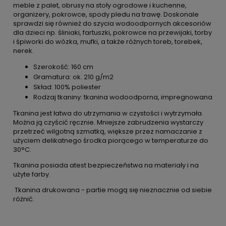
meble z palet, obrusy na stoły ogrodowe i kuchenne,
organizery, pokrowce, spody pledu na trawę. Doskonale
sprawdzi się również do szycia wodoodpornych akcesoriów
dla dzieci np. śliniaki, fartuszki, pokrowce na przewijaki, torby
i śpiworki do wózka, mufki, a także różnych toreb, torebek,
nerek.
Szerokość: 160 cm
Gramatura: ok. 210 g/m2
Skład: 100% poliester
Rodzaj tkaniny: tkanina wodoodporna, impregnowana
Tkanina jest łatwa do utrzymania w czystości i wytrzymała.
Można ją czyścić ręcznie. Mniejsze zabrudzenia wystarczy
przetrzeć wilgotną szmatką, większe przez namaczanie z
użyciem delikatnego środka piorącego w temperaturze do
30°C.
Tkanina posiada atest bezpieczeństwa na materiały i na
użyte farby.
Tkanina drukowana - partie mogą się nieznacznie od siebie
różnić.