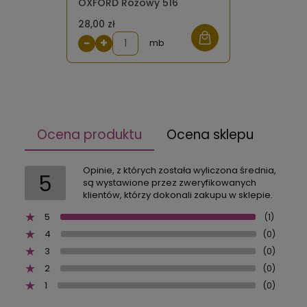
OXFORD Różowy 516
28,00 zł
−
+
mb
Ocena produktu
Ocena sklepu
Opinie, z których została wyliczona średnia,
5
są wystawione przez zweryfikowanych
klientów, którzy dokonali zakupu w sklepie.
5
(1)
4
(0)
3
(0)
2
(0)
1
(0)