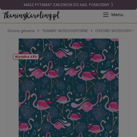
MASZ PYTANIA? ZADZWOŃ DO NAS. POMOŻEMY :)
Strona główna
TKANINY WODOODPORNE
OXFORD WODOODPOR
Wysyłka 48h