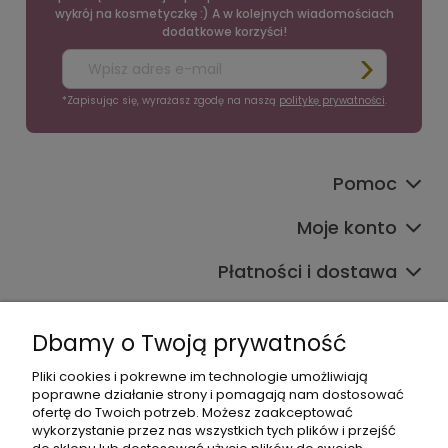
wykrój na kosmetyczkę :) A w kolejnych wiadomościach
dodatkowe korzyści!
*Zapisując się, wyrażasz zgodę na naszą
politykę prywatności
.
Pomoc
Moje konto
Płatności i dostawa
Informacje
Dbamy o Twoją prywatność
O nas
Pliki cookies i pokrewne im technologie umożliwiają
poprawne działanie strony i pomagają nam dostosować
ofertę do Twoich potrzeb. Możesz zaakceptować
wykorzystanie przez nas wszystkich tych plików i przejść