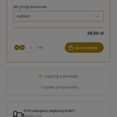
MX progi ilościowe:
39,00 zł
−
+
mb
Do koszyka
zapytaj o produkt
poleć znajomemu
Potrzebujesz większą ilość?
Napisz na: